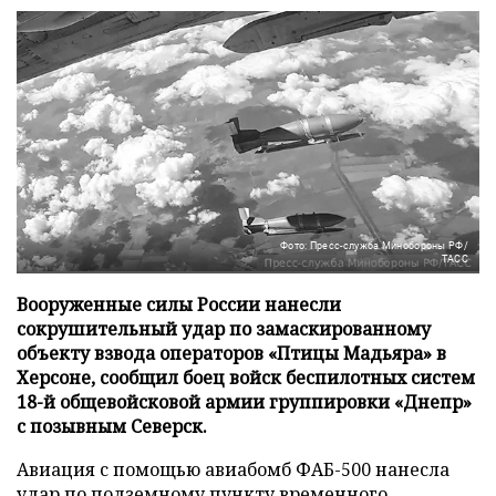
Фото: Пресс-служба Минобороны РФ/
ТАСС
Вооруженные силы России нанесли
сокрушительный удар по замаскированному
объекту взвода операторов «Птицы Мадьяра» в
Херсоне, сообщил боец войск беспилотных систем
18-й общевойсковой армии группировки «Днепр»
с позывным Северск.
Авиация с помощью авиабомб ФАБ-500 нанесла
удар по подземному пункту временного