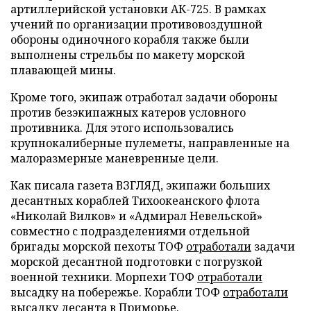
артиллерийской установки АК-725. В рамках
учений по организации противовоздушной
обороны одиночного корабля также были
выполнены стрельбы по макету морской
плавающей мины.
Кроме того, экипаж отработал задачи обороны
против безэкипажных катеров условного
противника. Для этого использовались
крупнокалиберные пулеметы, направленные на
малоразмерные маневренные цели.
Как писала газета ВЗГЛЯД, экипажи больших
десантных кораблей Тихоокеанского флота
«Николай Вилков» и «Адмирал Невельской»
совместно с подразделениями отдельной
бригады морской пехоты ТОФ
отработали
задачи
морской десантной подготовки с погрузкой
военной техники. Морпехи ТОФ
отработали
высадку на побережье. Корабли ТОФ
отработали
высадку десанта в Приморье.