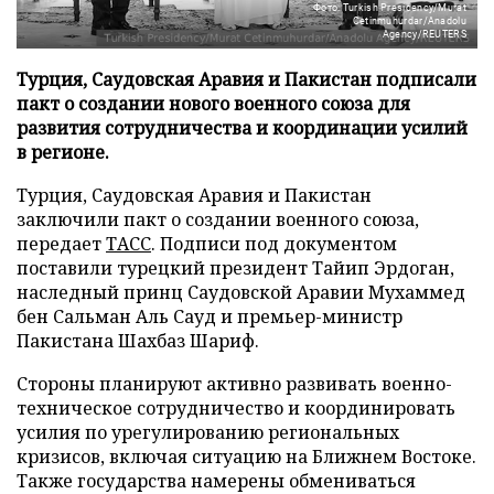
Фото: Turkish Presidency/Murat
Cetinmuhurdar/Anadolu
Agency/REUTERS
Турция, Саудовская Аравия и Пакистан подписали
пакт о создании нового военного союза для
развития сотрудничества и координации усилий
в регионе.
Турция, Саудовская Аравия и Пакистан
заключили пакт о создании военного союза,
передает
ТАСС
. Подписи под документом
поставили турецкий президент Тайип Эрдоган,
наследный принц Саудовской Аравии Мухаммед
бен Сальман Аль Сауд и премьер-министр
Пакистана Шахбаз Шариф.
Стороны планируют активно развивать военно-
техническое сотрудничество и координировать
усилия по урегулированию региональных
кризисов, включая ситуацию на Ближнем Востоке.
Также государства намерены обмениваться