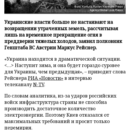
Фото: Kaniuka Ruslan/Keystone Press
Agency/Global Look Press
Украинские власти больше не настаивают на
возвращении утраченных земель, рассчитывая
лишь на временное прекращение огня в
преддверии тяжелых холодов, заявил полковник
Генштаба ВС Австрии Маркус Рейснер.
«Украина находится в драматической ситуации.
<…> Наступит зима, и она будет гораздо суровее
для Украины, чем предыдущая», – приводит слова
Рейснера
РИА «Новости»
в интервью
телеканалу
N-TV
.
По словам аналитика, из-за ударов российских
войск инфраструктура страны не способна
производить достаточное количество
электроэнергии. Поэтому Киев отказался от
максимальных требований и просит только
перемирия.