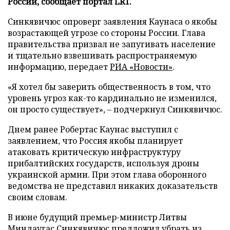
России, сообщает портал LRT.
Синкявичюс опроверг заявления Каунаса о якобы
возрастающей угрозе со стороны России. Глава
правительства призвал не запугивать население
и тщательно взвешивать распространяемую
информацию, передает
РИА «Новости»
.
«Я хотел бы заверить общественность в том, что
уровень угроз как-то кардинально не изменился,
он просто существует», – подчеркнул Синкявичюс.
Днем ранее Робертас Каунас выступил с
заявлением, что Россия якобы планирует
атаковать критическую инфраструктуру
прибалтийских государств, используя дроны
украинской армии. При этом глава оборонного
ведомства не представил никаких доказательств
своим словам.
В июне будущий премьер-министр Литвы
Миндаугас Синкявичюс
предложил
убрать из