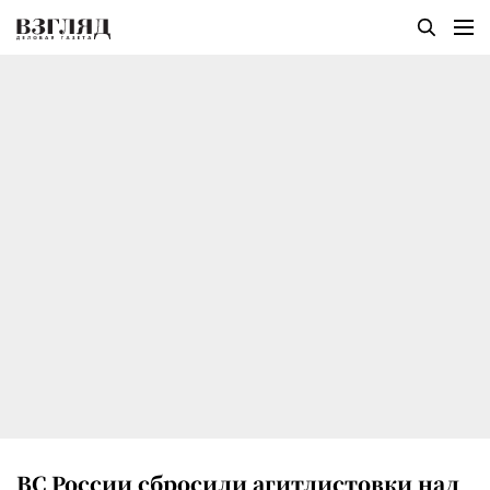
ВС России сбросили агитлистовки над