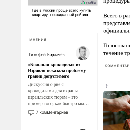
процедуры
Всего в р
представл
официальн
МНЕНИЯ
Голосовани
течение тр
Тимофей Бордачёв
«Большая крокодила» из
КОММЕНТАРИ
Израиля показала проблему
границ допустимого
Дискуссия о рве с
крокодилами для охраны
израильских тюрем – это
пример того, как быстро мы
двигаемся по пути
7 комментариев
революционных изменений.
То, что несколько лет назад
было образом для