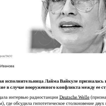
оров/ТАСС
 Иванова
я исполнительница Лайма Вайкуле призналась в
ие в случае вооруженного конфликта между ее ст
дала интервью радиостанции
Deutsche Welle
(призна
), где обсудила гипотетическое столкновение двух 