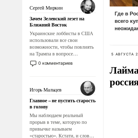
псевдонаучной фантастики,
Сергей Миркин
стало всерьез обсуждаемой
Где в Ро
Зачем Зеленский лезет на
идеей.
всего ку
Ближний Восток
неожида
Украинские лоббисты в США
использовали все свои
возможности, чтобы повлиять
на Трампа в вопросе
5 АВГУСТА 2
предоставления вооружений
0 комментариев
Лайма 
своим нанимателям. Вероятно,
кому-то из тех, кто
росси
консультирует Киев, пришла в
голову мысль: хорошо бы
Игорь Мальцев
продемонстрировать, что
Главное – не пустить старость
Украина вступила в
в голову
вооруженное противостояние
с Ираном.
Мы наблюдаем реальный
прорыв в теме, которую по
привычке называем
«старостью». Кстати, и слово-