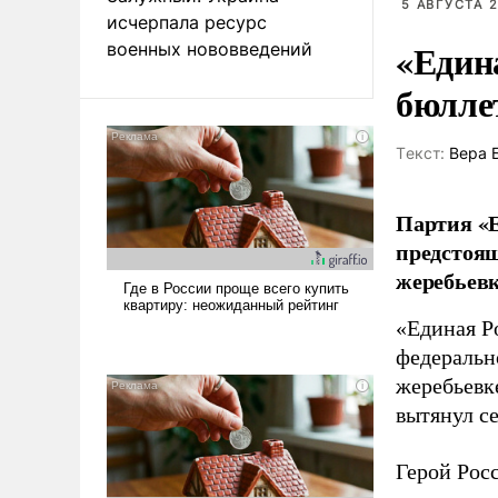
5 АВГУСТА 2
исчерпала ресурс
«Един
военных нововведений
бюлле
Tекст:
Вера 
Партия «Е
предстоящ
жеребьевк
«Единая Р
федеральн
жеребьевк
вытянул с
Герой Рос