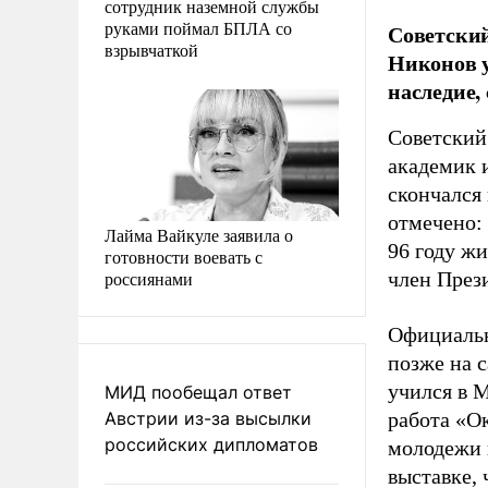
сотрудник наземной службы
руками поймал БПЛА со
Советский
взрывчаткой
Никонов у
наследие,
Советский
академик 
скончался 
отмечено:
Лайма Вайкуле заявила о
96 году ж
готовности воевать с
россиянами
член През
Официальн
позже на с
учился в 
МИД пообещал ответ
Австрии из-за высылки
работа «О
российских дипломатов
молодежи 
выставке,