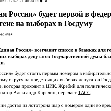
026, 12:47 •
НОВОСТИ ДНЯ
ая Россия» будет первой в феде
тене на выборах в Госдуму
Басилая
диная Россия» возглавит список в бланках для г
их выборах депутатов Государственной думы бла
и.
оссия» будет стоять первым номером в избирательн
ому округу на предстоящих выборах депутатов Гос
е, которая проходит в ЦИК. Жребий для политическ
енатор Александр Карелин, передает
ТАСС
.
сии достал из лототрона шар с номером один во вр