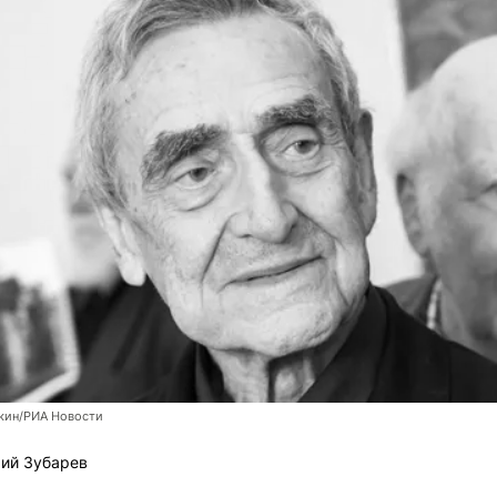
кин/РИА Новости
ий Зубарев