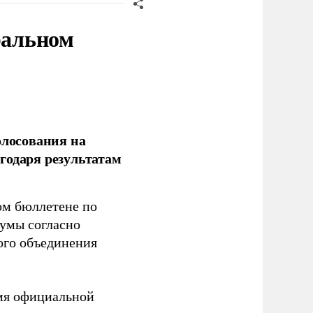
ральном
олосования на
годаря результатам
ом бюллетене по
думы согласно
ого объединения
емя официальной