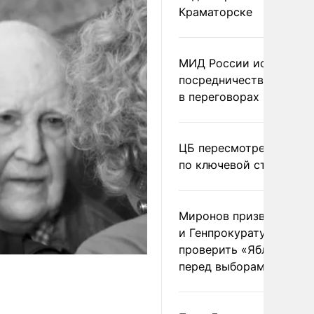
Краматорске
МИД России исключил
посредничество Герма
в переговорах по Украи
ЦБ пересмотрел прогно
по ключевой ставке
Миронов призвал Миню
и Генпрокуратуру
проверить «Яблоко»
перед выборами