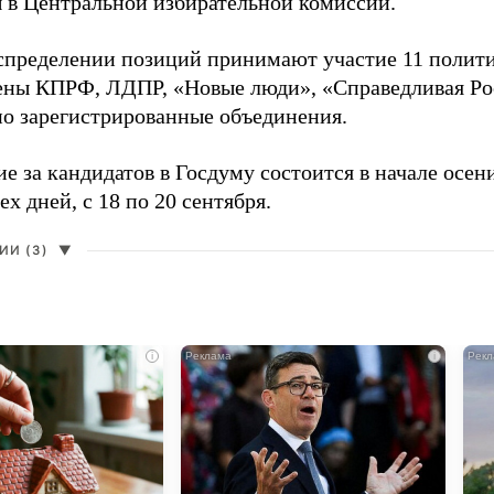
 в Центральной избирательной комиссии.
аспределении позиций принимают участие 11 полити
ены КПРФ, ЛДПР, «Новые люди», «Справедливая Ро
о зарегистрированные объединения.
е за кандидатов в Госдуму состоится в начале осен
ех дней, с 18 по 20 сентября.
И (3)
▼
i
i