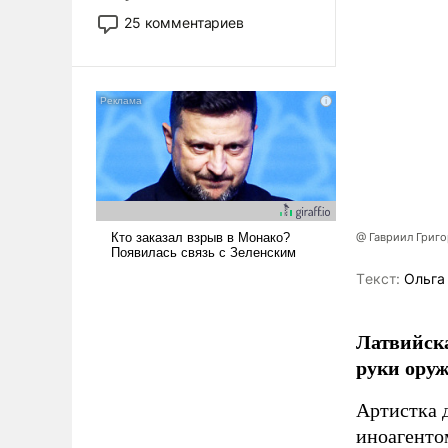
то это уже стараются не
25 комментариев
использовать – так же, как
«бабка», «дед», – хотя бы в
образованной среде, потому
что оно уже несет негативные
коннотации.
@ Гавриил Григ
Tекст:
Ольга
Латвийска
руки оруж
Артистка 
иноагентом