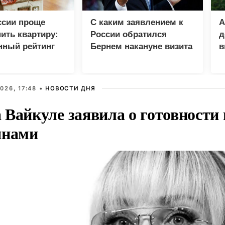
ссии проще
С каким заявлением к
А
пить квартиру:
России обратился
д
нный рейтинг
Бернем накануне визита
в
Зеленского
у
026, 17:48 •
НОВОСТИ ДНЯ
Вайкуле заявила о готовности 
янами