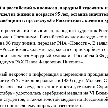
 и российский живописец, народный художник и
шел из жизни в возрасте 95 лет, оставив значите
 сообщили в пресс-службе Российской академии х
 и российский живописец, народный художник Рос
и член Президиума Российской академии художеств
на 96 году жизни, передает
РИА «Новости»
. В заяв
 «Российская академия художеств с прискорбием соо
изни скончался Народный художник Российской Фед
идиума РАХ Павел Федорович Никонов».
ый некролог и информация о церемонии прощания
айте РАХ. Никонов родился в 1930 году в Москве. С
Московском государственном институте имени Сури
ктябрь» удостоилась серебряной медали на VI Всем
и студентов, а также золотой медали на Всесоюзно
 что принесло ему широкую известность.