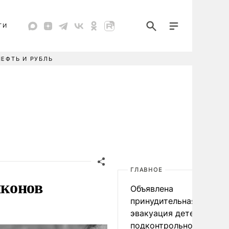
ТИ
НЕФТЬ И РУБЛЬ
ГЛАВНОЕ
иконов
Объявлена
принудительная
эвакуация детей в
подконтрольном Киеву