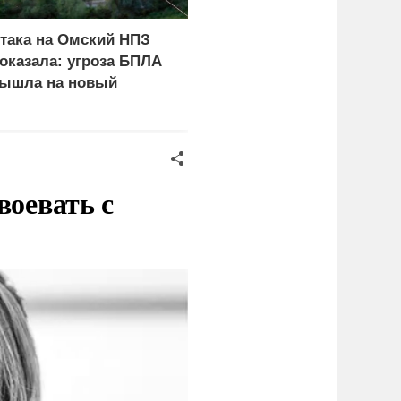
така на Омский НПЗ
В окружении Зеленског
оказала: угроза БПЛА
начали готовиться к
ышла на новый
неожиданному
ровень
сценарию
воевать с