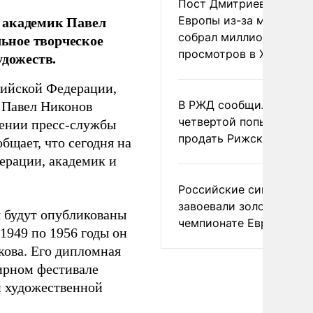
Пост Дмитриева о гибе
 академик Павел
Европы из-за мигранто
собрал миллион
льное творческое
просмотров в X
удожеств.
сийской Федерации,
В РЖД сообщили о
 Павел Никонов
четвертой попытке
лении пресс-службы
продать Рижский вокза
бщает, что сегодня на
ерации, академик и
Российские синхронис
завоевали золото на
 будут опубликованы
чемпионате Европы
 1949 по 1956 годы он
кова. Его дипломная
ирном фестивале
й художественной