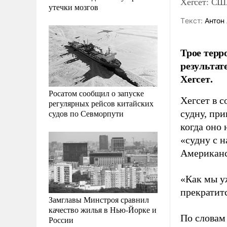
Хегсет: СШ
утечки мозгов
Tекст:
Антон 
Трое терр
результат
Хегсет.
Росатом сообщил о запуске
Хегсет в 
регулярных рейсов китайских
судов по Севморпути
судну, пр
когда оно 
«судну с н
Американс
«Как мы уж
прекратитс
Замглавы Минстроя сравнил
качество жилья в Нью-Йорке и
По словам
России