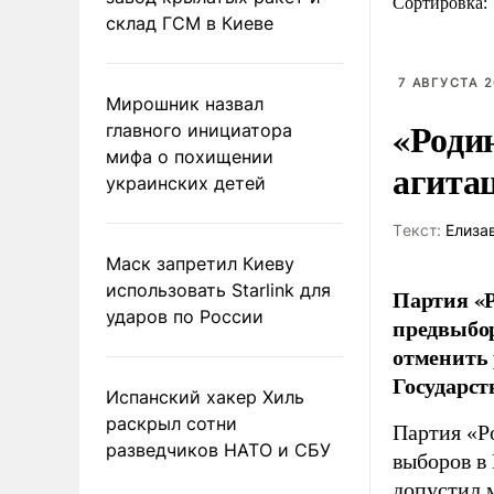
Сортировка:
склад ГСМ в Киеве
7 АВГУСТА 2
Мирошник назвал
«Роди
главного инициатора
мифа о похищении
агита
украинских детей
Tекст:
Елиза
Маск запретил Киеву
использовать Starlink для
Партия «Р
ударов по России
предвыбор
отменить 
Государст
Испанский хакер Хиль
раскрыл сотни
Партия «Р
разведчиков НАТО и СБУ
выборов в
допустил 