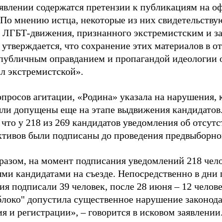
аявлении содержатся претензии к публикациям на о
 По мнению истца, некоторые из них свидетельству
 ЛГБТ-движения, признанного экстремистским и з
 утверждается, что сохранение этих материалов в о
«публичным оправданием и пропагандой идеологии 
ал экстремистской».
просов агитации, «Родина» указала на нарушения, 
ыли допущены еще на этапе выдвижения кандидатов. 
 что у 218 из 269 кандидатов уведомления об отсу
активов были подписаны до проведения предвыборног
разом, на момент подписания уведомлений 218 чело
ми кандидатами на съезде. Непосредственно в дни 
я подписали 39 человек, после 28 июня – 12 челов
блоко" допустила существенное нарушение законода
 и регистрации», – говорится в исковом заявлении