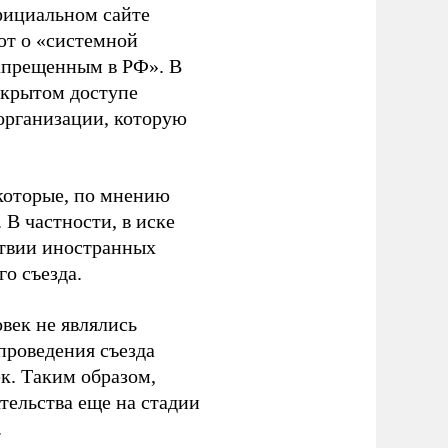
фициальном сайте
ют о «системной
апрещенным в РФ». В
ткрытом доступе
организации, которую
которые, по мнению
В частности, в иске
тствии иностранных
о съезда.
век не являлись
проведения съезда
ек. Таким образом,
тельства еще на стадии
.