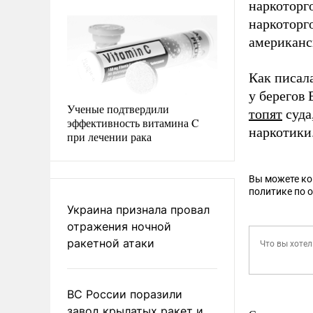
наркоторг
наркоторго
американс
Как писал
у берегов
Ученые подтвердили
топят
суда
эффективность витамина C
наркотики
при лечении рака
Вы можете к
политике по 
Украина признала провал
отражения ночной
ракетной атаки
ВС России поразили
завод крылатых ракет и