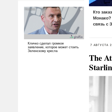
американские арсеналы.
Сложившаяся ситуация
Кто зака
означает многолетний период
Монако?
уязвимости США, например,
связь с 
перед Китаем.
7 АВГУСТА 2
The At
Starli