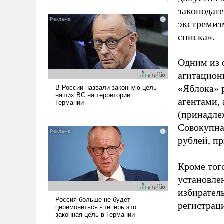
законодат
экстремиз
списка».
Одним из 
агитацион
«Яблока» 
агентами,
(принадле
Совокупная
рублей, пр
Кроме тог
установле
избиратель
регистрац