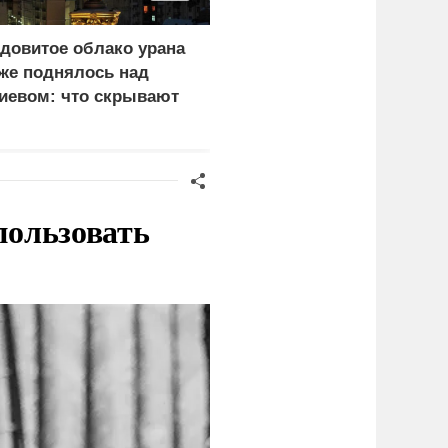
довитое облако урана
В России назвали
же поднялось над
законную цель наших
иевом: что скрывают
ВС на территории
ласти
Германии
пользовать