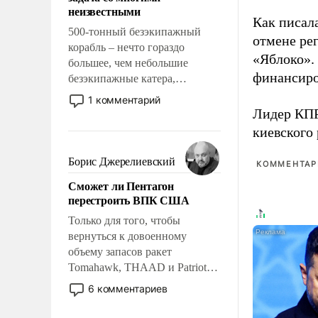
адаптироваться.
неизвестными
Как писал
500-тонный безэкипажный
отмене ре
корабль – нечто гораздо
«Яблоко».
большее, чем небольшие
финансиро
безэкипажные катера,
применение которых уже
1 комментарий
стало обыденностью. Задача по
Лидер КП
созданию такого корабля очень
киевского
сложна и амбициозна. Однако
и ее реализация радикально
Борис Джерелиевский
КОММЕНТАРИ
поднимет наши боевые
Сможет ли Пентагон
возможности.
перестроить ВПК США
Только для того, чтобы
вернуться к довоенному
объему запасов ракет
Tomahawk, THAAD и Patriot
США потребуется более трех
6 комментариев
лет. Даже небольшая война с
Ираном опустошила