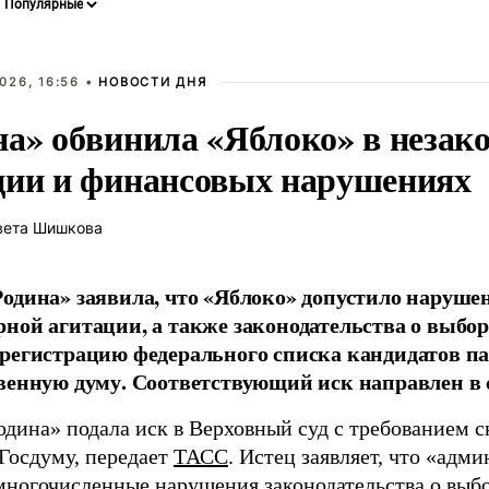
026, 16:56 •
НОВОСТИ ДНЯ
на» обвинила «Яблоко» в незак
ции и финансовых нарушениях
вета Шишкова
одина» заявила, что «Яблоко» допустило наруше
ной агитации, а также законодательства о выбор
регистрацию федерального списка кандидатов па
венную думу. Соответствующий иск направлен в с
одина» подала иск в Верховный суд с требованием с
 Госдуму, передает
ТАСС
. Истец заявляет, что «адм
многочисленные нарушения законодательства о выбор