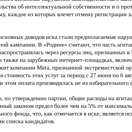
ельства об интеллектуальной собственности и о про
му, каждое из которых влечет отмену регистрации 
основных доводов иска стали предполагаемые нару
ной кампании. В «Родине» считают, что часть агит
распространялась через ресурсы лиц, признанных 
 а также на зарубежных интернет-площадках, включа
жит компании Meta, признанной экстремистской ор
 стоимость этих услуг за период с 27 июня по 6 ав
и этом оплата производилась не из избирательного 
о, по утверждению партии, общие расходы на агит
нный законом предел более чем на 5% от максималь
ного фонда, что, как отмечается в иске, является 
ии списка кандидатов.