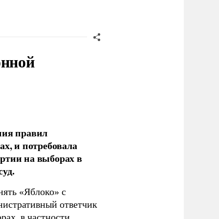
онной
ния правил
ах, и потребовала
ртии на выборах в
уд.
нять «Яблоко» с
инистративный ответчик
ах, в частности,