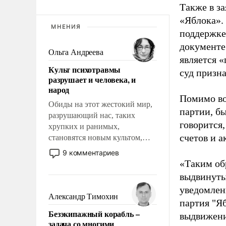
Также в з
«Яблока».
МНЕНИЯ
поддержке
документе
Ольга Андреева
является 
Культ психотравмы
суд призн
разрушает и человека, и
народ
Помимо во
Обиды на этот жестокий мир,
партии, б
разрушающий нас, таких
говорится,
хрупких и ранимых,
счетов и 
становятся новым культом,
постепенно вытесняя и
9 комментариев
отменяя традиционное
«Таким об
требование к человеку – быть
выдвинуты
мужественным и твердым под
уведомлени
ударами судьбы, брать на себя
Александр Тимохин
партия "Я
ответственность, помогать
Безэкипажный корабль –
выдвижения
слабым, идти вперед и
задача со многими