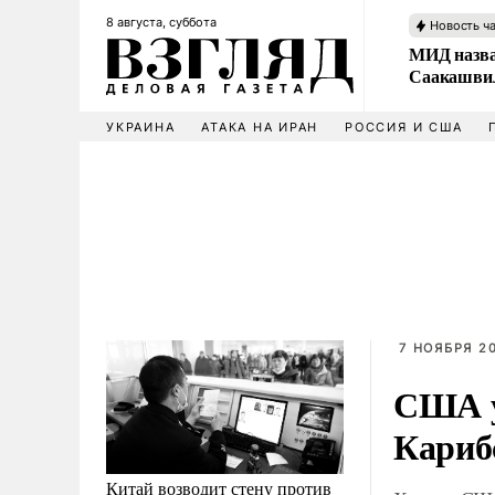
8 августа, суббота
Новость ч
МИД назва
Саакашвил
УКРАИНА
АТАКА НА ИРАН
РОССИЯ И США
7 НОЯБРЯ 20
США у
Кариб
Китай возводит стену против