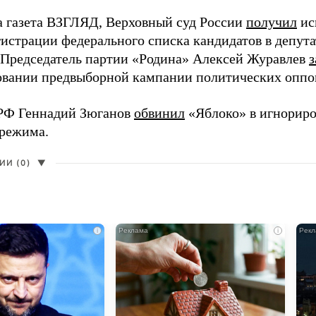
а газета ВЗГЛЯД, Верховный суд России
получил
ис
гистрации федерального списка кандидатов в депут
 Председатель партии «Родина» Алексей Журавлев
з
вании предвыборной кампании политических оппо
РФ Геннадий Зюганов
обвинил
«Яблоко» в игнорир
 режима.
И (0)
▼
i
i