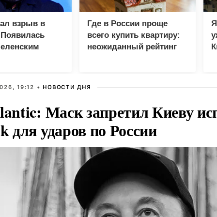
зал взрыв в
Где в России проще
Я
 Появилась
всего купить квартиру:
у
Зеленским
неожиданный рейтинг
К
в
026, 19:12 •
НОВОСТИ ДНЯ
lantic: Маск запретил Киеву ис
nk для ударов по России