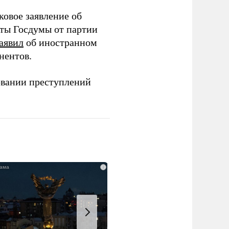
ковое заявление об
аты Госдумы от партии
аявил
об иностранном
нентов.
овании преступлений
i