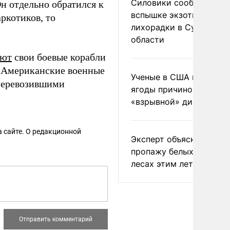
Силовики сообщили о
н отдельно обратился к
вспышке экзотической
ркотиков, то
лихорадки в Сумской
области
уют
свои боевые корабли
. Американские военные
Ученые в США назвали 
перевозившими
ягоды причиной
«взрывной» диареи
 сайте. О редакционной
Эксперт объяснил
пропажу белых грибов 
лесах этим летом