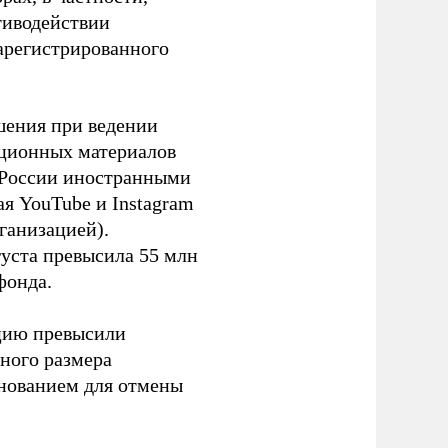
тиводействии
зарегистрированного
шения при ведении
ационных материалов
в России иностранными
я YouTube и Instagram
ганизацией).
густа превысила 55 млн
фонда.
ацию превысили
ного размера
основанием для отмены