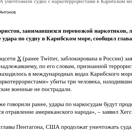
А уничтожили судно с наркотеррористами в Карибском м
Антонов
ористов, занимавшихся перевозкой наркотиков,
е удара по судну в Карибском море, сообщил глав
соцсети
X
(ранее Twitter, заблокирована в России) за
инадлежавшему, по его словам, признанной террори
находилось в международных водах Карибского моря.
аркотеррористами» убиты три человека, находившие
кие военные не пострадали.
е говорили ранее, удары по наркосудам будут прод
я отравление американского народа», – заявил Хегс
 главы Пентагона, США продолжат уничтожать суда