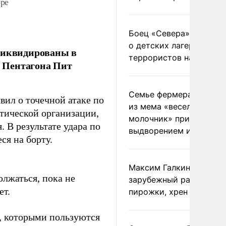
оре
Боец «Севера» рассказ
о детских лагерях
 ликвидированы в
террористов на Украин
а Пентагона Пит
Семье фермера Уолкер
явил о точечной атаке по
из мема «веселый
стической организации,
молочник» пригрозили
 В результате удара по
выдворением из Росси
ся на борту.
Максим Галкин добавил
олжаться, пока не
зарубежный райдер
ет.
пирожки, хрен и морс
, которыми пользуются