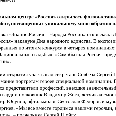
 Иванова
льном центре «Россия» открылась фотовыставка,
абот, посвященных уникальному многообразию н
вка «Знание.Россия – Народы России» открылась в
оссия» накануне Дня народного единства. В экспоз
обранных по итогам конкурса в четырех номинациях
Национальные свадьбы», «Самобытная Россия: пред
сии».
ии открытия участвовал секретарь Совбеза Сергей 
имание портретам героев специальной номинации. 
я представители профессий, внесшие значительный
 гвардии полковник Владимир Жога, летчик-космона
ир Юсупов, офтальмолог Святослав Федоров и муз
ергиев. «Мы все вместе гордимся нашими героями,
цов», – подчеркнул Сергей Шойгу.