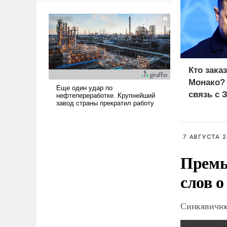
американские арсеналы.
Сложившаяся ситуация
означает многолетний период
уязвимости США, например,
перед Китаем.
Кто зака
Монако?
связь с 
7 АВГУСТА 2
Премь
слов о
Синкявичюс