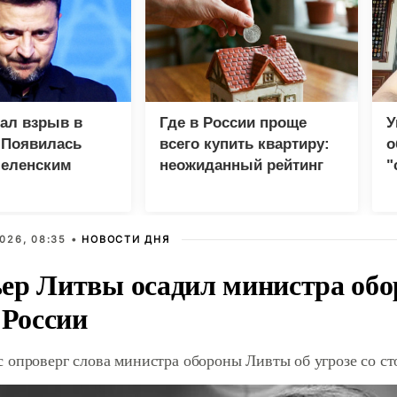
зал взрыв в
Где в России проще
У
 Появилась
всего купить квартиру:
о
Зеленским
неожиданный рейтинг
"
с
026, 08:35 •
НОВОСТИ ДНЯ
ер Литвы осадил министра обо
 России
 опроверг слова министра обороны Ливты об угрозе со с