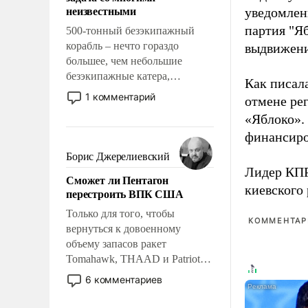
адаптироваться.
неизвестными
уведомлени
партия "Я
500-тонный безэкипажный
корабль – нечто гораздо
выдвижения
большее, чем небольшие
безэкипажные катера,
Как писал
применение которых уже
1 комментарий
отмене ре
стало обыденностью. Задача по
«Яблоко».
созданию такого корабля очень
финансиро
сложна и амбициозна. Однако
и ее реализация радикально
Борис Джерелиевский
поднимет наши боевые
Лидер КП
Сможет ли Пентагон
возможности.
киевского
перестроить ВПК США
Только для того, чтобы
КОММЕНТАРИ
вернуться к довоенному
объему запасов ракет
Tomahawk, THAAD и Patriot
США потребуется более трех
6 комментариев
лет. Даже небольшая война с
Ираном опустошила