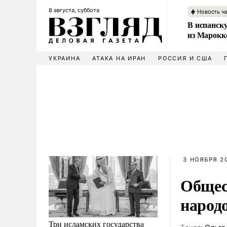
8 августа, суббота
Новость ч
В испанск
из Марокк
УКРАИНА
АТАКА НА ИРАН
РОССИЯ И США
3 НОЯБРЯ 20
Общес
народ
Три исламских государства