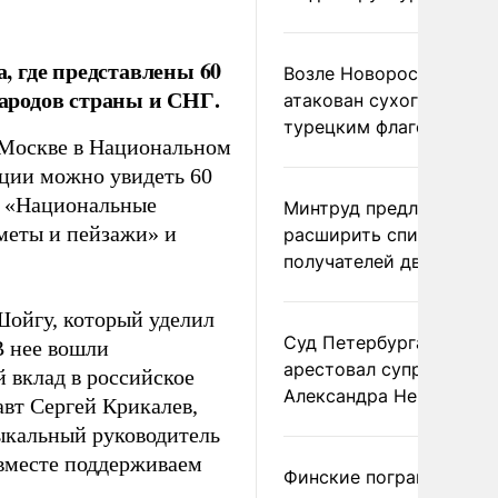
 где представлены 60
Возле Новороссийска
ародов страны и СНГ.
атакован сухогруз под
турецким флагом
 Москве в Национальном
иции можно увидеть 60
: «Национальные
Минтруд предложил
меты и пейзажи» и
расширить список
получателей двух пенс
Шойгу, который уделил
Суд Петербурга заочно
В нее вошли
арестовал супругу
 вклад в российское
Александра Невзорова
вт Сергей Крикалев,
ыкальный руководитель
 вместе поддерживаем
Финские пограничники