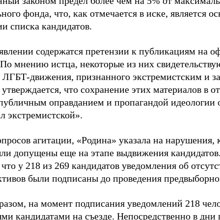
нный законом предел более чем на 5% от максималь
ного фонда, что, как отмечается в иске, является 
ии списка кандидатов.
аявлении содержатся претензии к публикациям на о
 По мнению истца, некоторые из них свидетельству
 ЛГБТ-движения, признанного экстремистским и з
 утверждается, что сохранение этих материалов в о
«публичным оправданием и пропагандой идеологии 
ал экстремистской».
просов агитации, «Родина» указала на нарушения, 
ыли допущены еще на этапе выдвижения кандидатов. 
 что у 218 из 269 кандидатов уведомления об отсу
активов были подписаны до проведения предвыборног
разом, на момент подписания уведомлений 218 чело
ми кандидатами на съезде. Непосредственно в дни 