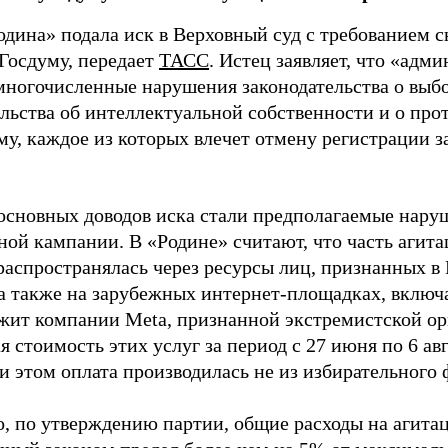
одина» подала иск в Верховный суд с требованием с
 Госдуму, передает
ТАСС
. Истец заявляет, что «адм
многочисленные нарушения законодательства о выбор
ельства об интеллектуальной собственности и о про
му, каждое из которых влечет отмену регистрации 
основных доводов иска стали предполагаемые нару
ной кампании. В «Родине» считают, что часть агит
распространялась через ресурсы лиц, признанных 
 а также на зарубежных интернет-площадках, включа
жит компании Meta, признанной экстремистской ор
 стоимость этих услуг за период с 27 июня по 6 ав
и этом оплата производилась не из избирательного 
о, по утверждению партии, общие расходы на агит