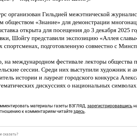
рс организован Гильдией межэтнической журналис
м обществом «Знание» для демонстрации многонац
ыставка открыта для посещения до 3 декабря 2025 г
вки, Шойгу представили экспозицию «Аллея славы
х спортсменах, подготовленную совместно с Минсп
о, на международном фестивале лекторы общества 
ельские сессии. Среди них выступили художник и 
читель истории и лауреат городского конкурса Але
 тематических дискуссиях о национальных символах
омментировать материалы газеты ВЗГЛЯД,
зарегистрировавшись
на
отношению к комментариям читайте
здесь
.