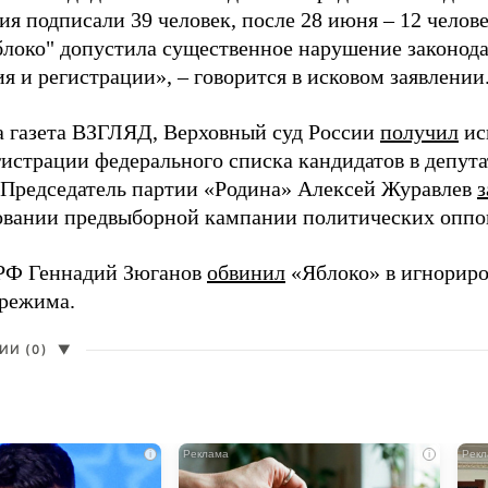
я подписали 39 человек, после 28 июня – 12 челов
блоко" допустила существенное нарушение законода
 и регистрации», – говорится в исковом заявлении
а газета ВЗГЛЯД, Верховный суд России
получил
ис
гистрации федерального списка кандидатов в депут
 Председатель партии «Родина» Алексей Журавлев
з
вании предвыборной кампании политических оппо
РФ Геннадий Зюганов
обвинил
«Яблоко» в игнорир
 режима.
И (0)
▼
i
i