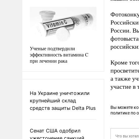
Фотоконку
Российски
России. В
фотовыста
российски
Ученые подтвердили
эффективность витамина C
при лечении рака
Кроме тог
просветит
а также у
участие в
На Украине уничтожили
крупнейший склад
средств защиты Delta Plus
Вы можете к
политике по 
Сенат США одобрил
ужесточение санкций