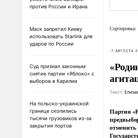
против России и Ирана
Маск запретил Киеву
Сортировка:
использовать Starlink для
ударов по России
7 АВГУСТА 2
«Роди
Суд признал законным
снятие партии «Яблоко» с
агита
выборов в Карелии
Tекст:
Елиза
На польско-украинской
Партия «Р
границе скопились
предвыбор
тысячи грузовиков из-за
закрытия портов
отменить 
Государст