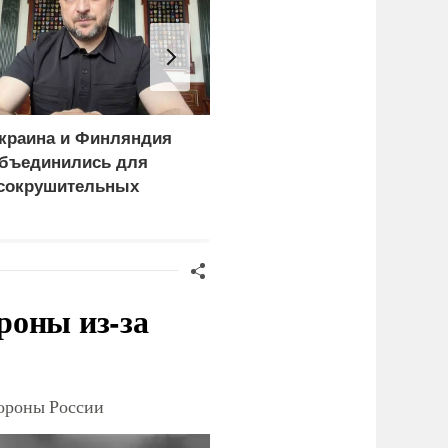
краина и Финляндия
Пощечина всей системе
бъединились для
правосудия: что
сокрушительных
натворил сын
анкций" против России
украинского олигарха
роны из-за
тороны России