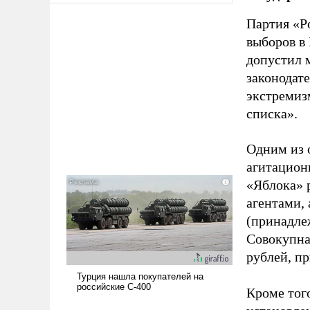
Партия «Р
выборов в
допустил 
законодат
экстремиз
списка».
Одним из 
агитацион
«Яблока» 
агентами,
(принадле
Совокупная
рублей, пр
Кроме тог