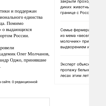
закрыли проходы для
диких животных на
тики и поддержан
границе с Россией
ионального единства
ода. Помимо
» о выдающихся
Семье фермера Уолкер
ортом России.
из мема «веселый
молочник» пригрозили
выдворением из Росси
провели
академик Олег Молчанов,
ксандр Оджо, принявшие
Эксперт объяснил
.
пропажу белых грибов 
лесах этим летом
 сайте. О редакционной