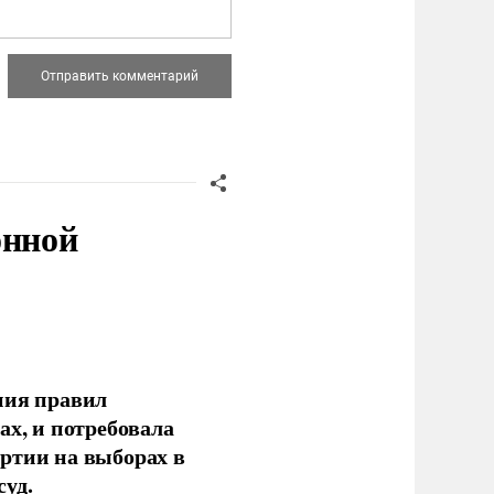
онной
ния правил
ах, и потребовала
ртии на выборах в
уд.