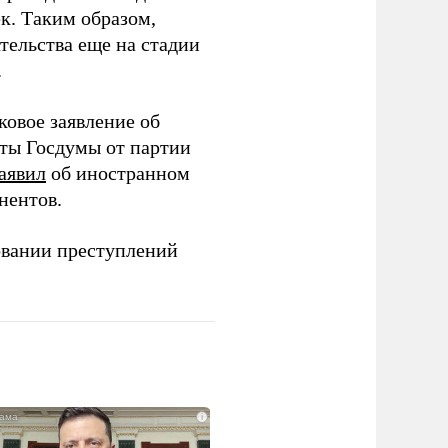
ек. Таким образом,
тельства еще на стадии
.
ковое заявление об
аты Госдумы от партии
аявил
об иностранном
нентов.
овании преступлений
i