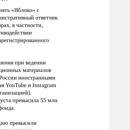
нять «Яблоко» с
инистративный ответчик
ах, в частности,
тиводействии
зарегистрированного
шения при ведении
ационных материалов
в России иностранными
я YouTube и Instagram
ганизацией).
густа превысила 55 млн
фонда.
ацию превысили