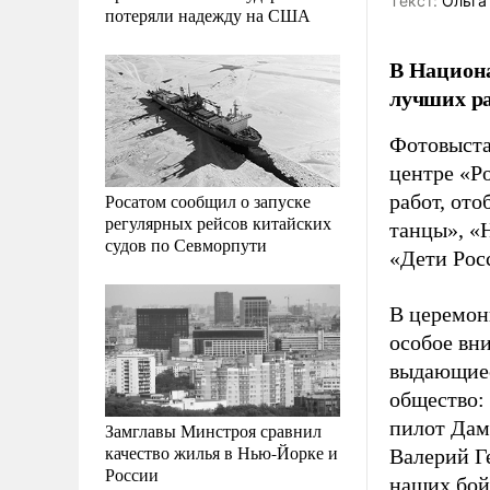
Tекст:
Ольга
потеряли надежду на США
В Национа
лучших р
Фотовыста
центре «Р
Росатом сообщил о запуске
работ, от
регулярных рейсов китайских
танцы», «
судов по Севморпути
«Дети Рос
В церемон
особое вн
выдающиес
общество:
пилот Дам
Замглавы Минстроя сравнил
качество жилья в Нью-Йорке и
Валерий Г
России
наших бой