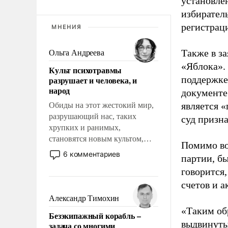
установле
избиратель
регистрац
МНЕНИЯ
Также в з
Ольга Андреева
«Яблока».
Культ психотравмы
поддержке
разрушает и человека, и
народ
документе
является 
Обиды на этот жестокий мир,
разрушающий нас, таких
суд призн
хрупких и ранимых,
становятся новым культом,
Помимо во
постепенно вытесняя и
6 комментариев
партии, б
отменяя традиционное
говорится,
требование к человеку – быть
мужественным и твердым под
счетов и 
ударами судьбы, брать на себя
Александр Тимохин
ответственность, помогать
«Таким об
Безэкипажный корабль –
слабым, идти вперед и
выдвинуты
задача со многими