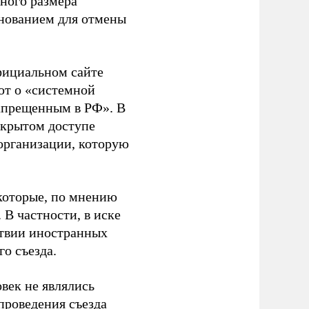
ного размера
основанием для отмены
фициальном сайте
ют о «системной
апрещенным в РФ». В
ткрытом доступе
организации, которую
которые, по мнению
В частности, в иске
тствии иностранных
о съезда.
век не являлись
проведения съезда