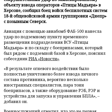
объекту взвода операторов «Птицы Мадьяра» в
Херсоне, сообщил боец войск беспилотных систем
18-й общевойсковой армии группировки «Днепр»
с позывным Северск.
Авиация с помощью авиабомб ФАБ-500 нанесла
удар по подземному пункту временного
размещения подразделения ВСУ «Птицы
Мадьяра» и по складу с боеприпасами, который
был рядом с подземной базой в Херсоне, пояснил
собеседник
РИА «Новости»
.
«В результате огневого воздействия было
полностью уничтожено более взвода личного
состава противника, вероятно несколько
иностранных специалистов, пара тонн
боеприпасов, а также оборудование РЭБ, РЭР и
устройства для запуска и управления БПЛА», –
добавил он.
Военнослужащий отметил, что это не первая