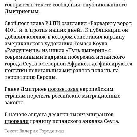
говорится в тексте сообщения, опубликованного
Дмитриевым.
Свой пост глава РФПИ озаглавил «Варвары у ворот:
410 г. н. э. против наших дней». К публикации он
добавил коллаж, в котором сопоставил картину
американского художника Томаса Коула
«Разрушение» из цикла «Путь империи» с
современными кадрами побережья испанского
города Сеута в Северной Африке, где фиксируются
попытки нелегальных мигрантов попасть на
территорию Европы.
Ранее Дмитриев
посоветовал
европейским
странам перенять российские миграционные
законы.
В начале августа десятки тысяч мигрантов
прорвали
границу испанского анклава Сеута.
Текст: Валерия Городецкая