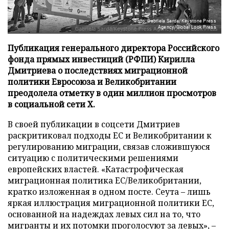
Фото: Gabriela Sarda/Keystone Press
Agency/Global Look Press
Публикация генерального директора Российского
фонда прямых инвестиций (РФПИ) Кирилла
Дмитриева о последствиях миграционной
политики Евросоюза и Великобритании
преодолела отметку в один миллион просмотров
в социальной сети X.
В своей публикации в соцсети Дмитриев
раскритиковал подходы ЕС и Великобритании к
регулированию миграции, связав сложившуюся
ситуацию с политическими решениями
европейских властей. «Катастрофическая
миграционная политика ЕС/Великобритании,
кратко изложенная в одном посте. Сеута – лишь
яркая иллюстрация миграционной политики ЕС,
основанной на надеждах левых сил на то, что
мигранты и их потомки проголосуют за левых», –