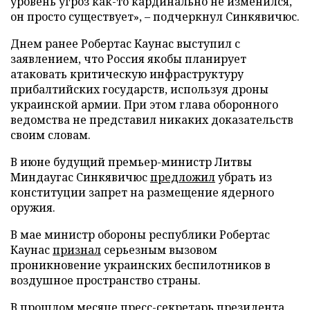
уровень угроз как-то кардинально не изменился,
он просто существует», – подчеркнул Синкявичюс.
Днем ранее Робертас Каунас выступил с
заявлением, что Россия якобы планирует
атаковать критическую инфраструктуру
прибалтийских государств, используя дроны
украинской армии. При этом глава оборонного
ведомства не представил никаких доказательств
своим словам.
В июне будущий премьер-министр Литвы
Миндаугас Синкявичюс
предложил
убрать из
конституции запрет на размещение ядерного
оружия.
В мае министр обороны республики Робертас
Каунас
признал
серьезным вызовом
проникновение украинских беспилотников в
воздушное пространство страны.
В прошлом месяце пресс-секретарь президента