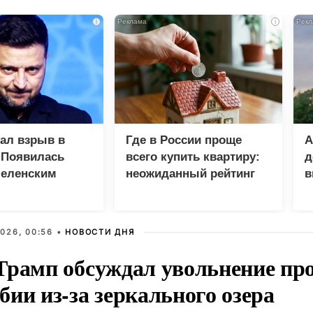
i
i
зал взрыв в
Где в России проще
А
 Появилась
всего купить квартиру:
д
Зеленским
неожиданный рейтинг
в
у
026, 00:56 •
НОВОСТИ ДНЯ
Трамп обсуждал увольнение пр
ии из-за зеркального озера