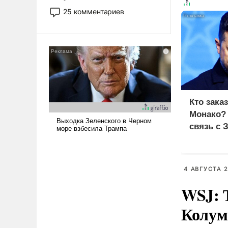
то это уже стараются не
25 комментариев
использовать – так же, как
«бабка», «дед», – хотя бы в
образованной среде, потому
что оно уже несет негативные
коннотации.
Кто зака
Монако?
связь с 
4 АВГУСТА 2
WSJ: 
Колумб