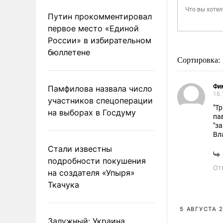
Путин прокомментировал
первое место «Единой
России» в избирательном
бюллетене
Сортировка:
Фи
Памфилова назвала число
18.
участников спецоперации
"Т
на выборах в Госдуму
па
"з
Вл
по
Стали известны
подробности покушения
От
на создателя «Упыря»
Ткачука
5 АВГУСТА 2
Залужный: Украина