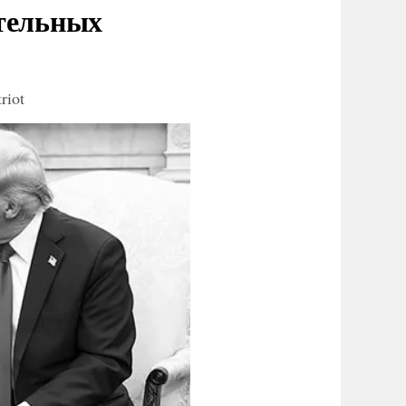
ительных
riot