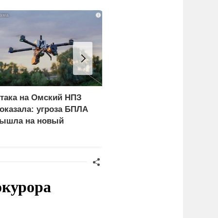
i
така на Омский НПЗ
В окружении Зеленског
оказала: угроза БПЛА
начали готовиться к
ышла на новый
неожиданному
ровень
сценарию
окурора