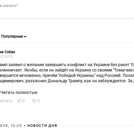
ма Собак
10.2025
рамп заявил о желании завершить конфликт на Украине без ракет To
влинничает. Якобы, если он зайдёт на Украину со своими "Томагавк
авершится мгновенно, причём "победой Украины" над Россией. Пола
адимирович, разъяснил Дональду Трампу, как он заблуждается. За 
дозреваю, объяснил на пальцах.
Читать полностью
ветить
0
0
026, 12:25 •
НОВОСТИ ДНЯ