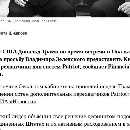
Pool/CNP/AdMedia/Global Look Press
вета Шишкова
 США Дональд Трамп во время встречи в Овальн
а просьбу Владимира Зеленского предоставить К
рехватчики для систем Patriot, сообщает Financia
.
стречи в Овальном кабинете на прошлой неделе Трам
ении сотен дополнительных перехватчиков Patriot»
ИА «Новости»
кий лидер объяснил свое решение дефицитом подо
диненных Штатах и их активным расходованием в х