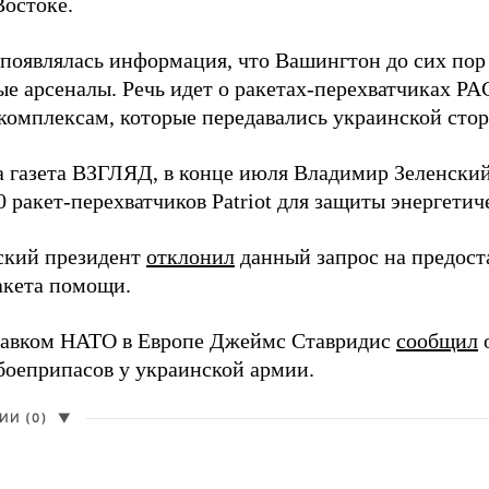
остоке.
 появлялась информация, что Вашингтон до сих пор
ые арсеналы. Речь идет о ракетах-перехватчиках P
комплексам, которые передавались украинской сторо
а газета ВЗГЛЯД, в конце июля Владимир Зеленски
0 ракет-перехватчиков Patriot для защиты энергети
ский президент
отклонил
данный запрос на предост
акета помощи.
авком НАТО в Европе Джеймс Ставридис
сообщил
о
боеприпасов у украинской армии.
И (0)
▼