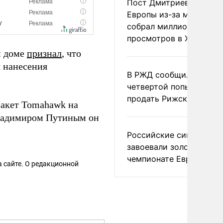
Пост Дмитриева о гибе
Европы из-за мигранто
собрал миллион
просмотров в X
м доме
признал
, что
я нанесения
В РЖД сообщили о
четвертой попытке
продать Рижский вокза
 ракет Tomahawk на
Владимиром Путиным он
Российские синхронис
завоевали золото на
чемпионате Европы
 сайте. О редакционной