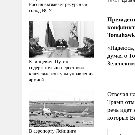
Tекст:
Дарья
Россия вызывает ресурсный
голод ВСУ
Президен
конфликта
Tomahawk
«Надеюсь,
думая о T
Клинцевич: Путин
Зеленским
содержательно перестроил
ключевые контуры управления
армией
Отвечая н
Трамп отм
речь идет 
которые В
В аэропорту Лейпцига