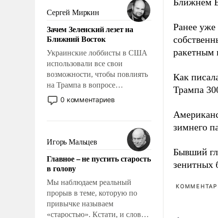
Ближнем В
псевдонаучной фантастики,
Сергей Миркин
стало всерьез обсуждаемой
Ранее уже
Зачем Зеленский лезет на
идеей.
Ближний Восток
собственн
ракетным 
Украинские лоббисты в США
использовали все свои
возможности, чтобы повлиять
Как писал
на Трампа в вопросе
Трампа 30
предоставления вооружений
0 комментариев
своим нанимателям. Вероятно,
Американ
кому-то из тех, кто
зимнего п
консультирует Киев, пришла в
голову мысль: хорошо бы
Игорь Мальцев
продемонстрировать, что
Бывший гл
Главное – не пустить старость
Украина вступила в
зенитных 
в голову
вооруженное противостояние
с Ираном.
Мы наблюдаем реальный
КОММЕНТАРИ
прорыв в теме, которую по
привычке называем
«старостью». Кстати, и слово-