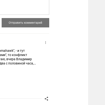
mahawk", - и тут
ами", то конфликт
гаю, вчера Владимир
два с половиной часа,