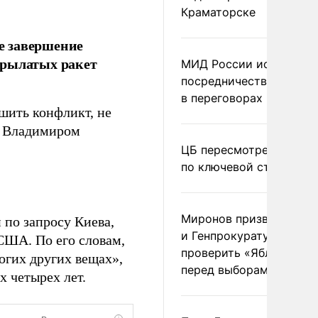
Краматорске
е завершение
крылатых ракет
МИД России исключил
посредничество Герма
в переговорах по Украи
шить конфликт, не
 с Владимиром
ЦБ пересмотрел прогно
по ключевой ставке
Миронов призвал Миню
 по запросу Киева,
и Генпрокуратуру
США. По его словам,
проверить «Яблоко»
огих других вещах»,
перед выборами
 четырех лет.