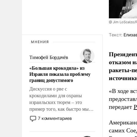
@ Jim LoScalzo/
Tекст:
Елиза
МНЕНИЯ
Президент
Тимофей Бордачёв
отказом н
«Большая крокодила» из
ракеты-пе
Израиля показала проблему
источники
границ допустимого
Дискуссия о рве с
«В ходе в
крокодилами для охраны
предоставл
израильских тюрем – это
передает
Р
пример того, как быстро мы
двигаемся по пути
7 комментариев
Американс
революционных изменений.
То, что несколько лет назад
самих Сое
было образом для