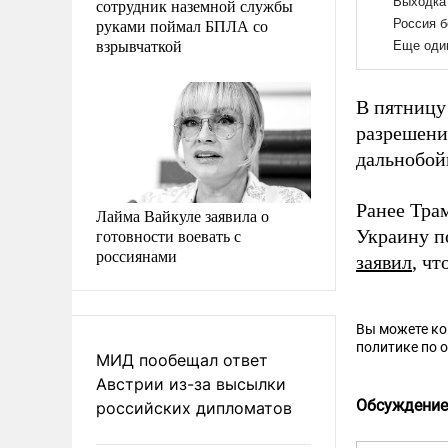
сотрудник наземной службы
руками поймал БПЛА со
взрывчаткой
В пятницу
разрешени
дальнобой
Ранее Тр
Лайма Вайкуле заявила о
готовности воевать с
Украину п
россиянами
заявил
, ч
Вы можете к
политике по 
МИД пообещал ответ
Австрии из-за высылки
Обсуждение
российских дипломатов