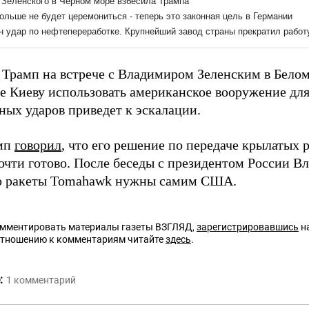
 Трамп на встрече с Владимиром Зеленским в Бело
е Киеву использовать американское вооружение дл
ных ударов приведет к эскалации.
амп
говорил
, что его решение по передаче крылатых
очти готово. После беседы с президентом России 
то ракеты Tomahawk нужны самим США.
омментировать материалы газеты ВЗГЛЯД,
зарегистрировавшись
на
отношению к комментариям читайте
здесь
.
:
1
комментарий