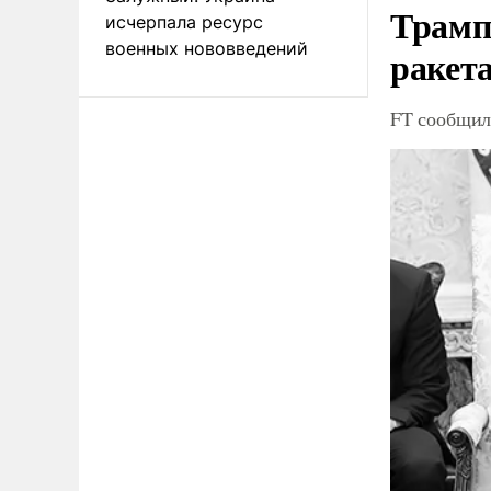
Трамп
исчерпала ресурс
военных нововведений
ракета
FT сообщила