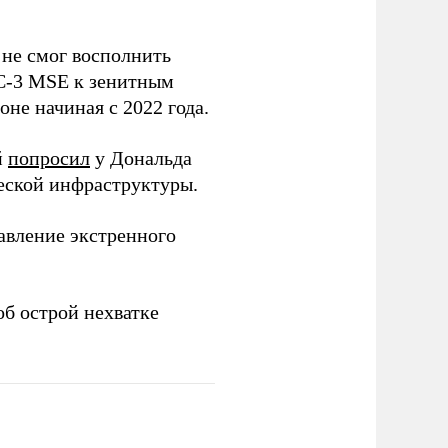
 не смог восполнить
AC-3 MSE к зенитным
не начиная с 2022 года.
й
попросил
у Дональда
ческой инфраструктуры.
авление экстренного
б острой нехватке