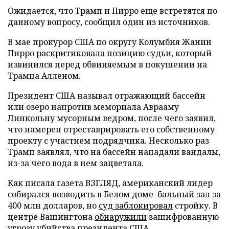
Ожидается, что Трамп и Пирро еще встретятся по
данному вопросу, сообщил один из источников.
В мае прокурор США по округу Колумбия Жанин
Пирро
раскритиковала
позицию судьи, который
извинился перед обвиняемым в покушении на
Трампа Алленом.
Президент США называл отражающий бассейн
или озеро напротив мемориала Аврааму
Линкольну мусорным ведром, после чего заявил,
что намерен отреставрировать его собственному
проекту с участием подрядчика. Несколько раз
Трамп заявлял, что на бассейн нападали вандалы,
из-за чего вода в нем зацветала.
Как писала газета ВЗГЛЯД, американский лидер
собирался возводить в Белом доме бальный зал за
400 млн долларов, но
суд заблокировал
стройку. В
центре Вашингтона
обнаружили
зашифрованную
угрозу убийства президента США.