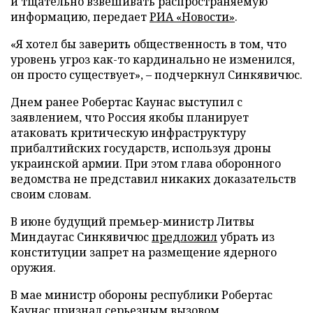
и тщательно взвешивать распространяемую
информацию, передает
РИА «Новости»
.
«Я хотел бы заверить общественность в том, что
уровень угроз как-то кардинально не изменился,
он просто существует», – подчеркнул Синкявичюс.
Днем ранее Робертас Каунас выступил с
заявлением, что Россия якобы планирует
атаковать критическую инфраструктуру
прибалтийских государств, используя дроны
украинской армии. При этом глава оборонного
ведомства не представил никаких доказательств
своим словам.
В июне будущий премьер-министр Литвы
Миндаугас Синкявичюс
предложил
убрать из
конституции запрет на размещение ядерного
оружия.
В мае министр обороны республики Робертас
Каунас
признал
серьезным вызовом