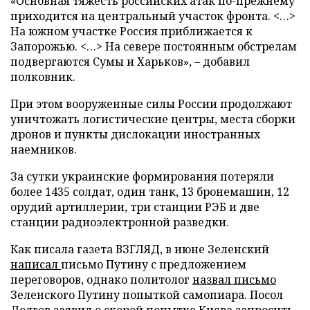
«Основная тяжесть российских атак по-прежнему
приходится на центральный участок фронта. <…>
На южном участке Россия приближается к
Запорожью. <…> На севере постоянным обстрелам
подвергаются Сумы и Харьков», – добавил
полковник.
При этом вооруженные силы России продолжают
уничтожать логистические центры, места сборки
дронов и пункты дислокации иностранных
наемников.
За сутки украинские формирования потеряли
более 1435 солдат, один танк, 13 бронемашин, 12
орудий артиллерии, три станции РЭБ и две
станции радиоэлектронной разведки.
Как писала газета ВЗГЛЯД, в июне Зеленский
написал
письмо Путину с предложением
переговоров, однако политолог
назвал письмо
Зеленского Путину попыткой самопиара. Посол
Долгов
заявил
о скорой попытке Киева запросить