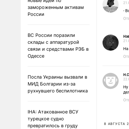
новые идеи по
21.
замороженным активам
- 
России
От
ВС России поразили
Нзв
21.
склады с аппаратурой
связи и средствами РЭБ в
На 
Одессе
От
H.C
Посла Украины вызвали в
22.
МИД Болгарии из-за
Ну
рухнувшего беспилотника
де
От
IHA: Атакованное ВСУ
турецкое судно
8 АВГУСТА 2
превратилось в груду