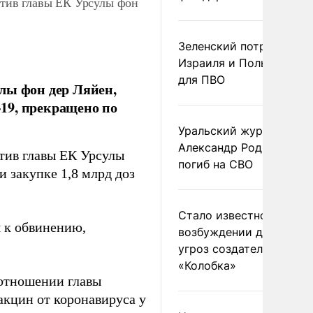
отив главы ЕК Урсулы фон
Зеленский потребовал 
Израиля и Польши рак
для ПВО
лы фон дер Ляйен,
19, прекращено по
Уральский журналист
Александр Родионов
отив главы ЕК Урсулы
погиб на СВО
 закупке 1,8 млрд доз
Стало известно о
 к обвинению,
возбуждении дела из-з
угроз создателям
«Колобка»
 отношении главы
акцин от коронавируса у