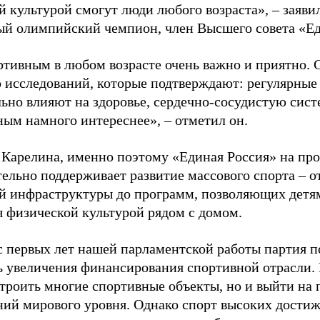
й культурой смогут люди любого возраста», – заяви
ый олимпийский чемпион, член Высшего совета «Е
ртивным в любом возрасте очень важно и приятно. 
 исследований, которые подтверждают: регулярные
ьно влияют на здоровье, сердечно-сосудистую сист
ным намного интереснее», – отметил он.
 Карелина, именно поэтому «Единая Россия» на пр
ельно поддерживает развитие массового спорта – о
й инфраструктуры до программ, позволяющих детя
я физической культурой рядом с домом.
с первых лет нашей парламентской работы партия п
ь увеличения финансирования спортивной отрасли. 
строить многие спортивные объекты, но и выйти на 
ний мирового уровня. Однако спорт высоких достиж