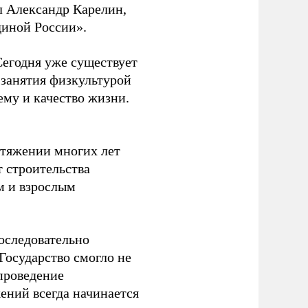
л Александр Карелин,
диной России».
Сегодня уже существует
 занятия физкультурой
ему и качество жизни.
отяжении многих лет
т строительства
м и взрослым
оследовательно
Государство смогло не
проведение
ений всегда начинается