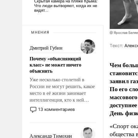
МНЕНИЯ
@ Ярослав Беля
Tекст:
Алекс
Дмитрий Губин
Почему «объясняющий
Чем больш
класс» не может ничего
объяснить
становитс
заявил г
Уже несколько столетий в
России не могут решить, какое
По его сл
место в её жизни занимает
массового
интеллигенция, кто к ней
доступнее
принадлежит, а кого из неё
13 комментариев
День физ
исключили с правом
восстановления и без оного. И
«Спорт ока
чем она отличается от просто
общества 
образованных людей. Иногда
Александр Тимохин