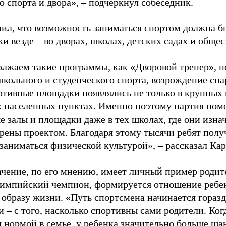
о спорта и двора», – подчеркнул собеседник.
ил, что возможность заниматься спортом должна б
и везде – во дворах, школах, детских садах и обще
лжаем такие программы, как «Дворовой тренер», п
школьного и студенческого спорта, возрождение спа
ртивные площадки появлялись не только в крупных г
 населенных пунктах. Именно поэтому партия помо
е залы и площадки даже в тех школах, где они изна
рены проектом. Благодаря этому тысячи ребят пол
заниматься физической культурой», – рассказал Ка
ачение, по его мнению, имеет личный пример родит
лимпийский чемпион, формируется отношение ребен
 образу жизни. «Путь спортсмена начинается гораз
 – с того, насколько спортивны сами родители. Ког
я нормой в семье, у ребенка значительно больше ша