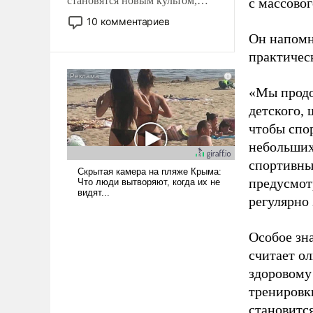
становятся новым культом,
с массовог
постепенно вытесняя и
10 комментариев
отменяя традиционное
Он напомн
требование к человеку – быть
практическ
мужественным и твердым под
ударами судьбы, брать на себя
«Мы продо
ответственность, помогать
слабым, идти вперед и
детского, 
адаптироваться.
чтобы спо
небольших
спортивны
предусмот
регулярно 
Особое зн
считает о
здоровому
тренировки
становитс