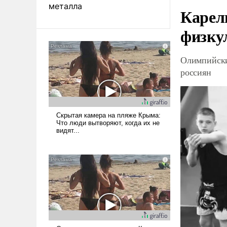
металла
Карел
физку
Олимпийски
россиян