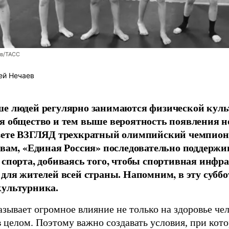
ев/ТАСС
ей Нечаев
е людей регулярно занимаются физической культ
я общество и тем выше вероятность появления 
азете ВЗГЛЯД трехкратный олимпийский чемпион
овам, «Единая Россия» последовательно поддержи
 спорта, добиваясь того, чтобы спортивная инфр
 для жителей всей страны. Напомним, в эту суббо
культурника.
зывает огромное влияние не только на здоровье чел
в целом. Поэтому важно создавать условия, при кот