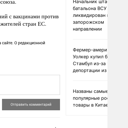
союза.
Начальник штаба
батальона ВСУ
ликвидирован на
ний с вакцинами против
запорожском
жителей стран ЕС.
направлении
 сайте. О редакционной
Фермер-американец
Уолкер купил билет в
Стамбул из-за угрозы
депортации из России
Названы самые
популярные российски
товары в Китае