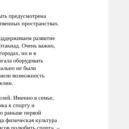
ыть предусмотрена
ственных пространствах.
оддерживаем развитие
ртакиад. Очень важно,
ородах, но и в
гала оборудовать
чально не были
учили возможность
релин.
елей. Именно в семье,
ка к спорту и
до раньше первой
да физическая культура
нсов полюбить спорт», –