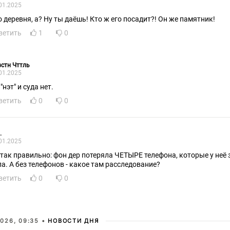
01.2025
Во деревня, а? Ну ты даёшь! Кто ж его посадит?! Он же памятник!
ветить
1
0
стн Чттль
01.2025
"нэт" и суда нет.
ветить
0
0
.
01.2025
 так правильно: фон дер потеряла ЧЕТЫРЕ телефона, которые у неё
ла. А без телефонов - какое там расследование?
ветить
0
0
026, 09:35 •
НОВОСТИ ДНЯ