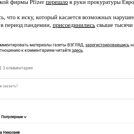
кой фирмы Pfizer
перешло
в руки прокуратуры Евро
ь, что к иску, который касается возможных наруше
в период пандемии,
присоединились
свыше тысячи 
омментировать материалы газеты ВЗГЛЯД,
зарегистрировавшись
на
отношению к комментариям читайте
здесь
.
:
3
комментария
а Николаев