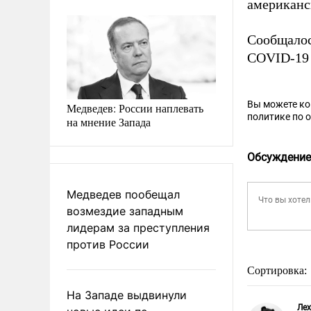
американс
Сообщалос
COVID-19 
Вы можете к
Медведев: России наплевать
политике по 
на мнение Запада
Обсуждение
Медведев пообещал
возмездие западным
лидерам за преступления
против России
Сортировка:
На Западе выдвинули
Лех