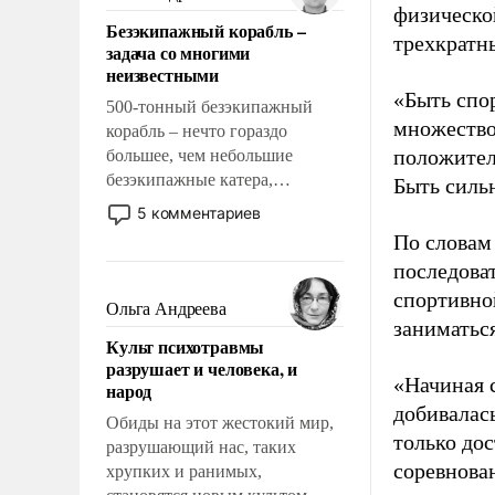
казалось, что эти вопросы
физическо
Безэкипажный корабль –
решены раз и навсегда, но –
трехкратн
задача со многими
нет, не решены.
неизвестными
«Быть спо
500-тонный безэкипажный
множество
корабль – нечто гораздо
положител
большее, чем небольшие
безэкипажные катера,
Быть силь
применение которых уже
5 комментариев
стало обыденностью. Задача по
По словам
созданию такого корабля очень
последоват
сложна и амбициозна. Однако
спортивно
и ее реализация радикально
Ольга Андреева
поднимет наши боевые
заниматьс
Культ психотравмы
возможности.
разрушает и человека, и
«Начиная 
народ
добивалас
Обиды на этот жестокий мир,
только до
разрушающий нас, таких
соревнова
хрупких и ранимых,