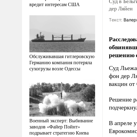
Суд в Бельг
вредит интересам США
дер Ляйен
Tекст:
Валер
Расследов
обвинявше
решению с
Обслуживавшая гитлеровскую
Германию компания потеряла
Суд Льежа
сухогрузы возле Одессы
фон дер Л
вакцин от
Решение р
подчеркну
Военный эксперт: Выбивание
В апреле 
заводов «Файер Пойнт»
Еврокомис
подрывает стратегию Киева