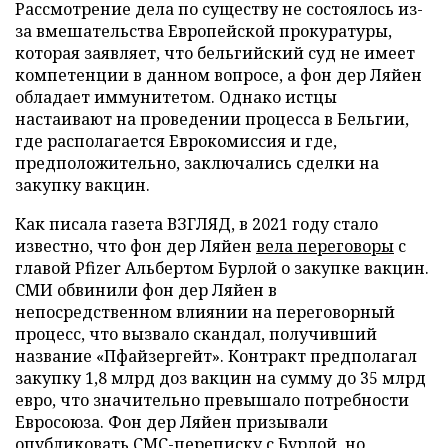
Рассмотрение дела по существу не состоялось из-
за вмешательства Европейской прокуратуры,
которая заявляет, что бельгийский суд не имеет
компетенции в данном вопросе, а фон дер Ляйен
обладает иммунитетом. Однако истцы
настаивают на проведении процесса в Бельгии,
где располагается Еврокомиссия и где,
предположительно, заключались сделки на
закупку вакцин.
Как писала газета ВЗГЛЯД, в 2021 году стало
известно, что фон дер Ляйен
вела переговоры
с
главой Pfizer Альбертом Бурлой о закупке вакцин.
СМИ обвинили фон дер Ляйен в
непосредственном влиянии на переговорный
процесс, что вызвало скандал, получивший
название «Пфайзергейт». Контракт предполагал
закупку 1,8 млрд доз вакцин на сумму до 35 млрд
евро, что значительно превышало потребности
Евросоюза. Фон дер Ляйен призывали
опубликовать СМС-переписку с Бурлой, но