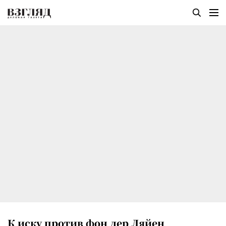
К иску против фон дер Ляйен