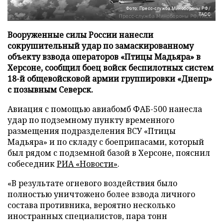
Фото: Пресс-служба Минобороны РФ/
ТАСС
Вооруженные силы России нанесли
сокрушительный удар по замаскированному
объекту взвода операторов «Птицы Мадьяра» в
Херсоне, сообщил боец войск беспилотных систем
18-й общевойсковой армии группировки «Днепр»
с позывным Северск.
Авиация с помощью авиабомб ФАБ-500 нанесла
удар по подземному пункту временного
размещения подразделения ВСУ «Птицы
Мадьяра» и по складу с боеприпасами, который
был рядом с подземной базой в Херсоне, пояснил
собеседник
РИА «Новости»
.
«В результате огневого воздействия было
полностью уничтожено более взвода личного
состава противника, вероятно несколько
иностранных специалистов, пара тонн