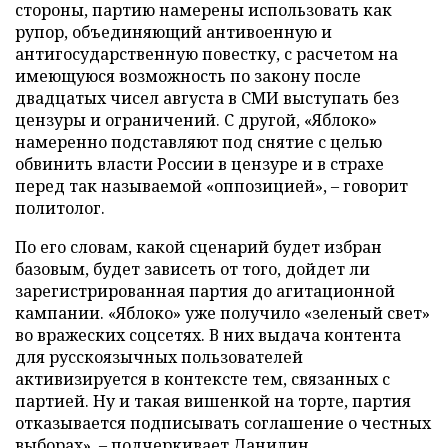
стороны, партию намерены использовать как
рупор, объединяющий антивоенную и
антигосударственную повестку, с расчетом на
имеющуюся возможность по закону после
двадцатых чисел августа в СМИ выступать без
цензуры и ограничений. С другой, «Яблоко»
намеренно подставляют под снятие с целью
обвинить власти России в цензуре и в страхе
перед так называемой «оппозицией», – говорит
политолог.
По его словам, какой сценарий будет избран
базовым, будет зависеть от того, дойдет ли
зарегистрированная партия до агитационной
кампании. «Яблоко» уже получило «зеленый свет»
во вражеских соцсетях. В них выдача контента
для русскоязычных пользователей
активизируется в контексте тем, связанных с
партией. Ну и такая вишенкой на торте, партия
отказывается подписывать соглашение о честных
выборах», – подчеркивает Данилин.