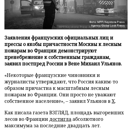
Фото: MPP/Keystone Press
Agency/Global Look Press
Заявления французских официальных лиц и
прессы о якобы причастности Москвы к лесным
пожарам во Франции демонстрируют
пренебрежение к собственным гражданам,
заявил постпред России в Вене Михаил Ульянов.
«Некоторые французские чиновники и
журналисты утверждают, что Россия каким-то
образом причастна к масштабным лесным
пожарам во Франции. Они просто не уважают
собственное население», – заявил Ульянов в
X
.
Как писала газета ВЗГЛЯД, площадь выгоревших
лесов во Франции
достигла
абсолютного
максимума за последние двадцать лет.