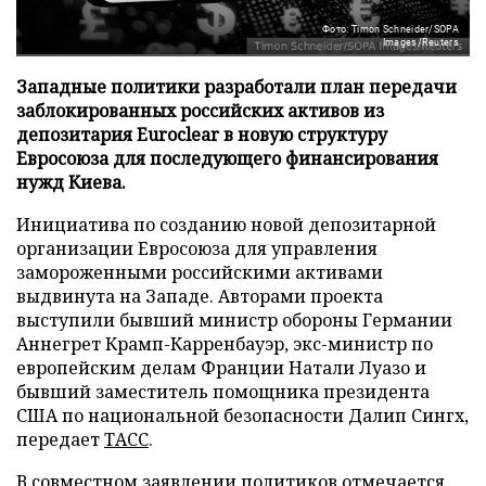
Фото: Timon Schneider/SOPA
Images/Reuters
Западные политики разработали план передачи
заблокированных российских активов из
депозитария Euroclear в новую структуру
Евросоюза для последующего финансирования
нужд Киева.
Инициатива по созданию новой депозитарной
организации Евросоюза для управления
замороженными российскими активами
выдвинута на Западе. Авторами проекта
выступили бывший министр обороны Германии
Аннегрет Крамп-Карренбауэр, экс-министр по
европейским делам Франции Натали Луазо и
бывший заместитель помощника президента
США по национальной безопасности Далип Сингх,
передает
ТАСС
.
В совместном заявлении политиков отмечается,