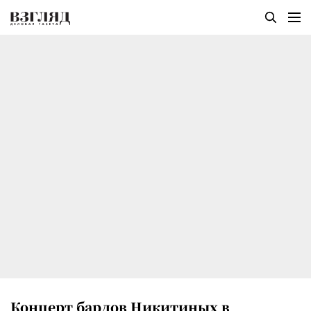
Концерт бардов Никитиных в