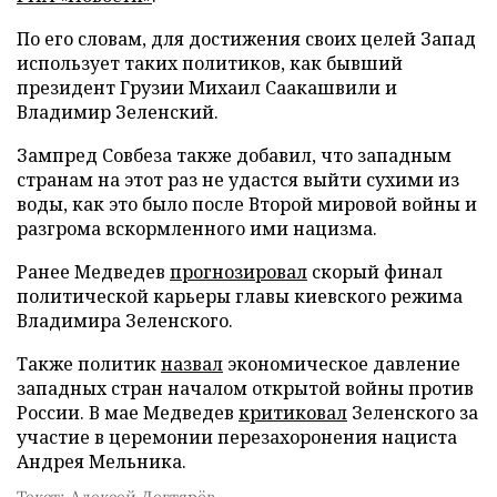
По его словам, для достижения своих целей Запад
использует таких политиков, как бывший
президент Грузии Михаил Саакашвили и
Владимир Зеленский.
Зампред Совбеза также добавил, что западным
странам на этот раз не удастся выйти сухими из
воды, как это было после Второй мировой войны и
разгрома вскормленного ими нацизма.
Ранее Медведев
прогнозировал
скорый финал
политической карьеры главы киевского режима
Владимира Зеленского.
Также политик
назвал
экономическое давление
западных стран началом открытой войны против
России. В мае Медведев
критиковал
Зеленского за
участие в церемонии перезахоронения нациста
Андрея Мельника.
Текст: Алексей Дегтярёв