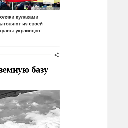
оляки кулаками
Минкульт Украины
ыгоняют из своей
объявил актрису
траны украинцев
Рубцову угрозой
национальной
безопасности
земную базу