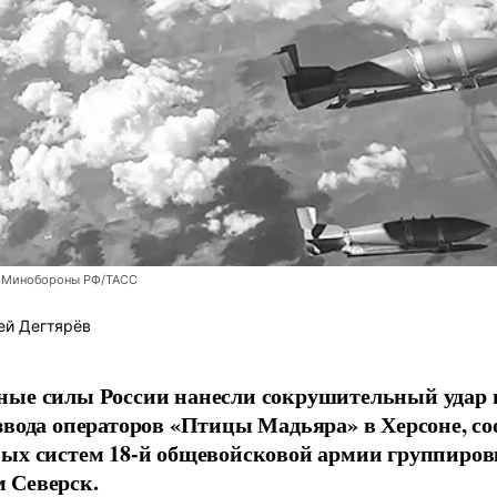
 Минобороны РФ/ТАСС
ей Дегтярёв
ные силы России нанесли сокрушительный удар 
звода операторов «Птицы Мадьяра» в Херсоне, с
ых систем 18-й общевойсковой армии группиров
 Северск.