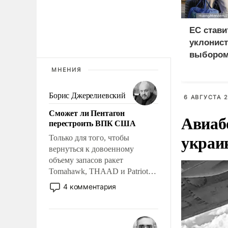
ЕС стави
уклонист
выбором
нищетой
МНЕНИЯ
Борис Джерелиевский
6 АВГУСТА 2
Сможет ли Пентагон
Авиаб
перестроить ВПК США
украи
Только для того, чтобы
вернуться к довоенному
объему запасов ракет
Tomahawk, THAAD и Patriot
США потребуется более трех
4 комментария
лет. Даже небольшая война с
Ираном опустошила
американские арсеналы.
Сложившаяся ситуация