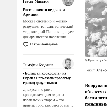
Геворг Мирзаян
означает многолетний период
Россия ничего не должна
уязвимости США, например,
Армении
перед Китаем.
Москва системно и жестко
разрушает тот фантастический
мир, который Пашинян рисует
для армянского населения.
Мир, где политические
17 комментариев
прожекты будут безусловно
оплачиваться за счет
российских
@ Пресс-служба
налогоплательщиков и где
Тимофей Бордачёв
Еревану за свои поступки не
Tекст:
Алекс
«Большая крокодила» из
нужно отвечать.
Израиля показала проблему
границ допустимого
Вооружен
Дискуссия о рве с
объекту в
крокодилами для охраны
беспилотн
израильских тюрем – это
позывным
пример того, как быстро мы