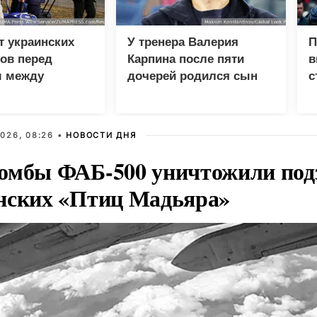
т украинских
У тренера Валерия
П
ов перед
Карпина после пяти
в
 между
дочерей родился сын
с
 и фронтом
026, 08:26 •
НОВОСТИ ДНЯ
омбы ФАБ-500 уничтожили под
нских «Птиц Мадьяра»