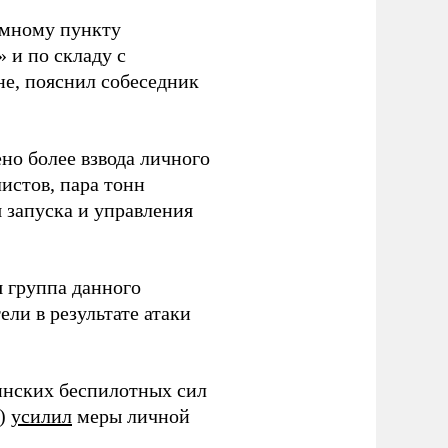
емному пункту
 и по складу с
не, пояснил собеседник
но более взвода личного
истов, пара тонн
я запуска и управления
 группа данного
ли в результате атаки
инских беспилотных сил
и)
усилил
меры личной