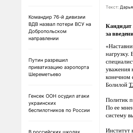
Tекст:
Дарья
Командир 76-й дивизии
ВДВ назвал потери ВСУ на
Кандидат 
Добропольском
за введен
направлении
«Наставни
нагрузку. 
Путин разрешил
специалис
приватизацию аэропорта
уважения к
Шереметьево
конечном с
Болилой
Т
Генсек ООН осудил атаки
Политик п
украинских
По ее мне
беспилотников по России
систему в
Институт 
В российских школах