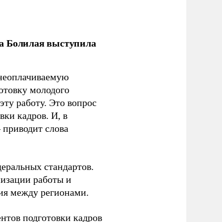
ла Болилая выступила
 неоплачиваемую
готовку молодого
ту работу. Это вопрос
ки кадров. И, в
– приводит слова
еральных стандартов.
низации работы и
ия между регионами.
ентов подготовки кадров