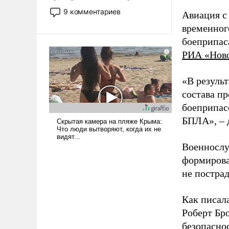
двигаемся по пути
9 комментариев
Авиация с
революционных изменений.
временног
То, что несколько лет назад
боеприпас
было образом для
псевдонаучной фантастики,
РИА «Нов
стало всерьез обсуждаемой
идеей.
«В резуль
состава п
боеприпасо
БПЛА», – 
Военнослу
формирова
не пострад
Как писал
Роберт Бро
безопасно