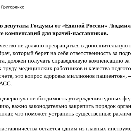
 Григоренко
в депутаты Госдумы от «Единой России» Людми
ие компенсаций для врачей-наставников.
чество не должно превращаться в дополнительную
Врач, который берет на себя ответственность за под
та, должен получать справедливую компенсацию за э
 труду медицинских работников и качества подготов
чете, это вопрос здоровья миллионов пациентов», 
АСС
.
одчеркнула необходимость утверждения единых фед
нию, важно законодательно закрепить порядок орга
ыплат, что поможет устранить существенные различ
наставничества остается одним из главных инструм