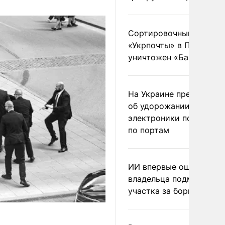
Сортировочный пункт
«Укрпочты» в Павлогра
уничтожен «Бандероль
На Украине предупреди
об удорожании китайс
электроники после уда
по портам
ИИ впервые оштрафова
владельца подмосковн
участка за борщевик