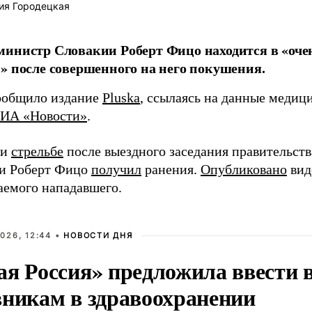
ия Городецкая
инистр Словакии Роберт Фицо находится в «оче
» после совершенного на него покушения.
ообщило издание
Pluska
, ссылаясь на данные медиц
ИА «Новости»
.
ри
стрельбе
после выездного заседания правительст
и Роберт Фицо
получил
ранения.
Опубликовано
вид
аемого нападавшего.
026, 12:44 •
НОВОСТИ ДНЯ
ая Россия» предложила ввести
вникам в здравоохранении