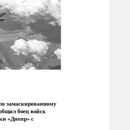
по замаскированному
ообщил боец войск
ки «Днепр» с