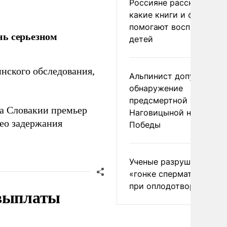
Россияне рассказали,
какие книги и фильмы
помогают воспитывать
нь серьезном
детей
инского обследования,
Альпинист допустил
обнаружение
предсмертной записки
ва Словакии премьер
Наговицыной на пике
ео задержания
Победы
Ученые разрушили миф
«гонке сперматозоидов
при оплодотворении
 выплаты