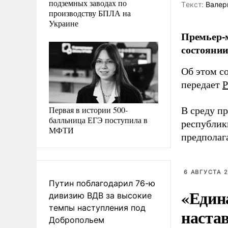
подземных заводах по
Tекст:
Валер
производству БПЛА на
Украине
Премьер-м
состоянии
Об этом с
передает
Р
Первая в истории 500-
В среду п
балльница ЕГЭ поступила в
республик
МФТИ
предполаг
6 АВГУСТА 2
Путин поблагодарил 76-ю
«Един
дивизию ВДВ за высокие
темпы наступления под
наста
Добропольем