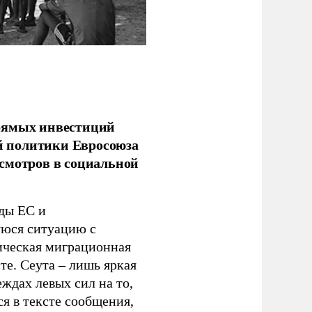
прямых инвестиций
й политики Евросоюза
смотров в социальной
ды ЕС и
уюся ситуацию с
ическая миграционная
те. Сеута – лишь яркая
ждах левых сил на то,
я в тексте сообщения,