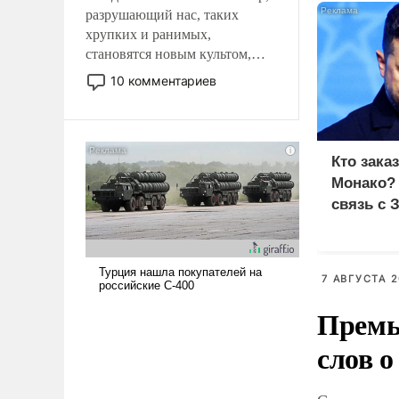
разрушающий нас, таких
хрупких и ранимых,
становятся новым культом,
постепенно вытесняя и
10 комментариев
отменяя традиционное
требование к человеку – быть
мужественным и твердым под
ударами судьбы, брать на себя
Кто зака
ответственность, помогать
Монако?
слабым, идти вперед и
связь с 
адаптироваться.
7 АВГУСТА 2
Премь
слов о