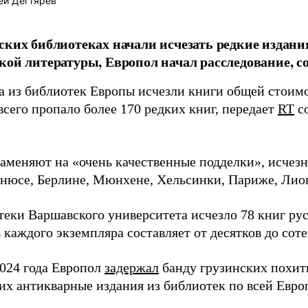
ей Дегтярев
ских библиотеках начали исчезать редкие издани
кой литературы, Европол начал расследование, с
да из библиотек Европы исчезли книги общей стоим
всего пропало более 170 редких книг, передает
RT
со
аменяют на «очень качественные подделки», исчезн
ьнюсе, Берлине, Мюнхене, Хельсинки, Париже, Лион
теки Варшавского университета исчезло 78 книг рус
каждого экземпляра составляет от десятков до соте
2024 года Европол
задержал
банду грузинских похит
х антикварные издания из библиотек по всей Евро