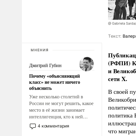
@ Gabriela Sarda
Tекст:
Валер
МНЕНИЯ
Публикаци
(РФПИ) К
Дмитрий Губин
и Великоб
Почему «объясняющий
сети X.
класс» не может ничего
объяснить
В своей п
Уже несколько столетий в
Великобри
России не могут решить, какое
политичес
место в её жизни занимает
политика 
интеллигенция, кто к ней
иллюстрац
принадлежит, а кого из неё
4 комментария
исключили с правом
что мигран