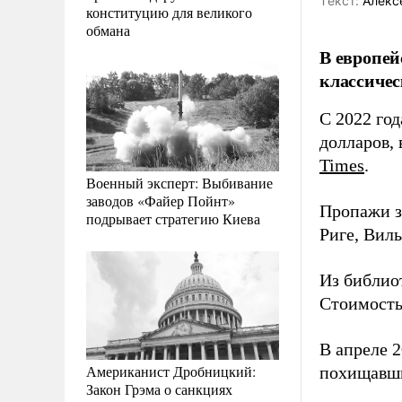
Tекст:
Алекс
конституцию для великого
обмана
В европей
классичес
С 2022 го
долларов, 
Times
.
Военный эксперт: Выбивание
заводов «Файер Пойнт»
Пропажи з
подрывает стратегию Киева
Риге, Вил
Из библио
Стоимость 
В апреле 
Американист Дробницкий:
похищавши
Закон Грэма о санкциях