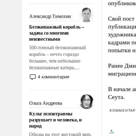
восстановления и без оного. И
опубликов
чем она отличается от просто
образованных людей. Иногда
Александр Тимохин
Свой пост 
казалось, что эти вопросы
Безэкипажный корабль –
публикаци
решены раз и навсегда, но –
задача со многими
художника
нет, не решены.
неизвестными
кадрами п
500-тонный безэкипажный
попытки н
корабль – нечто гораздо
большее, чем небольшие
Ранее Дм
безэкипажные катера,
миграцион
применение которых уже
4 комментария
стало обыденностью. Задача по
созданию такого корабля очень
В начале 
сложна и амбициозна. Однако
Сеута.
и ее реализация радикально
Ольга Андреева
поднимет наши боевые
КОММЕНТАРИ
Культ психотравмы
возможности.
разрушает и человека, и
народ
Обиды на этот жестокий мир,