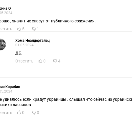
рина О
05.2024
рошо , значит их спасут от публичного сожжения.
ветить
5
1
Хома Неандерталец
01.05.2024
ДБ.
Ответить
0
4
нис Корябин
05.2024
не удивлюсь если крадут украинцы . слышал что сейчас из украинс
русских классиков
ветить
0
0