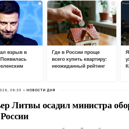
i
i
зал взрыв в
Где в России проще
Я
 Появилась
всего купить квартиру:
у
Зеленским
неожиданный рейтинг
К
в
026, 08:35 •
НОВОСТИ ДНЯ
ер Литвы осадил министра обо
 России