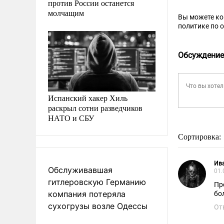
против России останется
молчащим
Вы можете к
политике по 
Обсуждение
Испанский хакер Хиль
раскрыл сотни разведчиков
НАТО и СБУ
Сортировка:
Ив
Обслуживавшая
01.
гитлеровскую Германию
Пр
компания потеряла
бо
сухогрузы возле Одессы
От