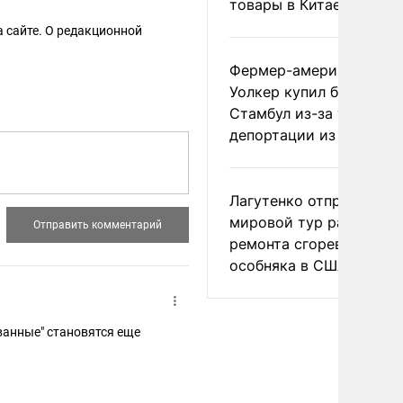
товары в Китае
 сайте. О редакционной
Фермер-американец
Уолкер купил билет в
Стамбул из-за угрозы
депортации из России
Лагутенко отправился в
мировой тур ради
ремонта сгоревшего
особняка в США
ванные" становятся еще