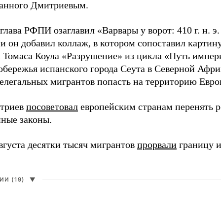
анного Дмитриевым.
глава РФПИ озаглавил «Варвары у ворот: 410 г. н. э
и он добавил коллаж, в котором сопоставил картин
 Томаса Коула «Разрушение» из цикла «Путь импе
обережья испанского города Сеута в Северной Афри
елегальных мигрантов попасть на территорию Евро
итриев
посоветовал
европейским странам перенять 
ные законы.
августа десятки тысяч мигрантов
прорвали
границу и
И (19)
▼