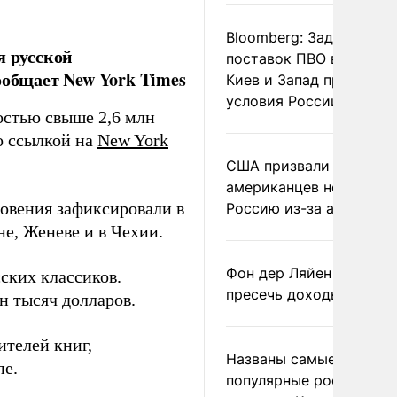
Bloomberg: Задержка
я русской
поставок ПВО вынудит
ообщает New York Times
Киев и Запад принять
условия России
остью свыше 2,6 млн
 ссылкой на
New York
США призвали
американцев не посеща
овения зафиксировали в
Россию из-за атак ВСУ
е, Женеве и в Чехии.
Фон дер Ляйен призвал
ских классиков.
пресечь доходы России
н тысяч долларов.
ителей книг,
Названы самые
пе.
популярные российски