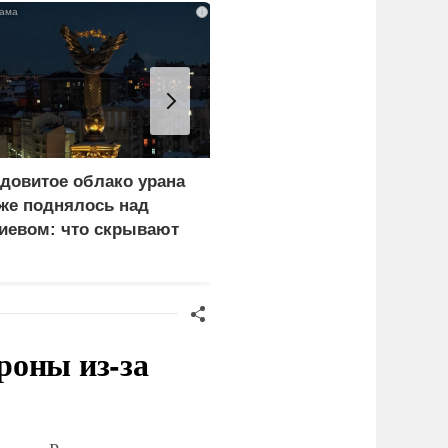
i
довитое облако урана
«Генерал-провал»: кака
же поднялось над
правда выяснилась про
иевом: что скрывают
Драпатого
ласти
роны из-за