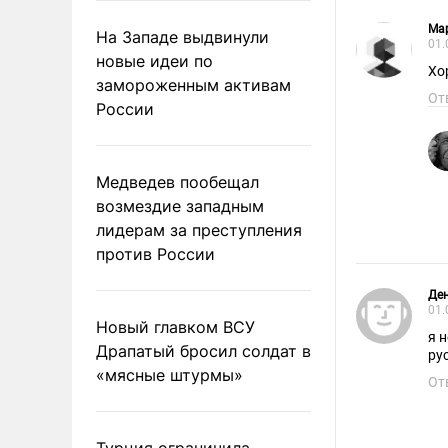
Ма
На Западе выдвинули
01.
новые идеи по
Хо
замороженным активам
От
России
Медведев пообещал
возмездие западным
лидерам за преступления
против России
Де
01.
Новый главком ВСУ
я 
Драпатый бросил солдат в
«мясные штурмы»
От
Турция ограничила