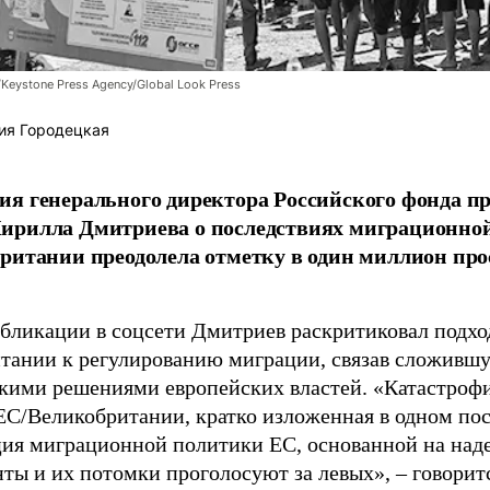
/Keystone Press Agency/Global Look Press
ия Городецкая
я генерального директора Российского фонда 
ирилла Дмитриева о последствиях миграционно
ритании преодолела отметку в один миллион про
убликации в соцсети Дмитриев раскритиковал подхо
тании к регулированию миграции, связав сложивш
кими решениями европейских властей. «Катастроф
ЕС/Великобритании, кратко изложенная в одном пос
ия миграционной политики ЕС, основанной на наде
ты и их потомки проголосуют за левых», – говоритс