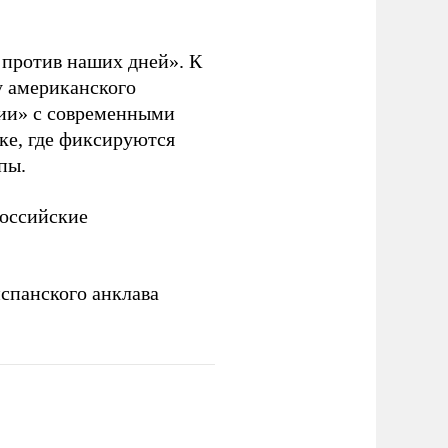
. против наших дней». К
у американского
рии» с современными
ке, где фиксируются
пы.
российские
спанского анклава