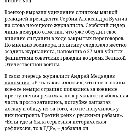
пишет Коц.
Военкор выразил удивление слишком мягкой
реакцией президента Сербии Александра Вучича
на слова немецкого журналиста. Сербский лидер
лишь дежурно отметил, что уже обсудил свое
видение ситуации в ходе закрытых переговоров.
По мнению военкора, политику следовало жестко
осадить журналиста, напомнив о 27 млн убитых
фашистами советских граждан во время Великой
Отечественной войны.
В свою очередь журналист Андрей Медведев
напомнил
: «Есть такая иллюзия, что после войны
все-все немцы страшно покаялись за военные
преступления режима», но в реальности «большая
часть просто затаились, поглубже запрятав
досаду и обиду из-за того, что не получилось у
них построить Третий рейх с русскими рабами».
«Если где и была серьезная историческая
рефлексия, то в ГДР», – добавил он.