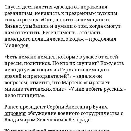
Спустя десятилетия «досада от поражения,
реваншизм, ненависть к презренным русским
только росли». «Они, политики немецкие и
бизнес, улыбались и думали о том, когда смогут
нам отомстить. Ресентимент – это часть
немецкого политического кода», – продолжил
Медведев.
«Есть немало немцев, которые в ужасе от своей
прессы, политиков. Но кто их слушает? Кому есть
дело до уезжающих из Германии немецких
врачей и преподавателей?» – задался он
вопросом, отметив, что Мартенс «выражает
мнение тевтонских элит»: «У них добить русских –
дело принципа».
Ранее президент Сербии Александр Вучич
опроверг
обсуждение военного сотрудничества с
Владимиром Зеленским в Белграде.
Жители сербской столицы
устроили
акцию