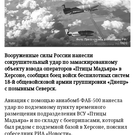
Фото: Пресс-служба Минобороны РФ/
ТАСС
Вооруженные силы России нанесли
сокрушительный удар по замаскированному
объекту взвода операторов «Птицы Мадьяра» в
Херсоне, сообщил боец войск беспилотных систем
18-й общевойсковой армии группировки «Днепр»
с позывным Северск.
Авиация с помощью авиабомб ФАБ-500 нанесла
удар по подземному пункту временного
размещения подразделения ВСУ «Птицы
Мадьяра» и по складу с боеприпасами, который
был рядом с подземной базой в Херсоне, пояснил
собеседник
РИА «Новости»
.