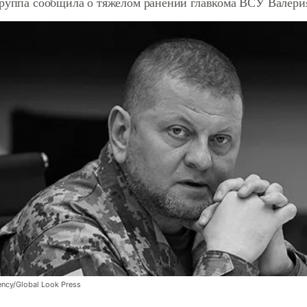
группа сообщила о тяжелом ранении главкома ВСУ Валери
ency/Global Look Press