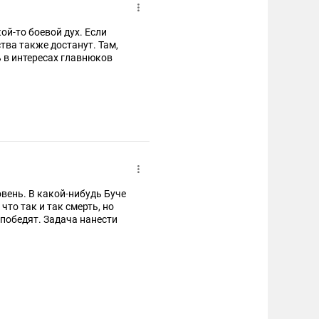
ой-то боевой дух. Если
ства также достанут. Там,
ь в интересах главнюков
овень. В какой-нибудь Буче
что так и так смерть, но
 победят. Задача нанести