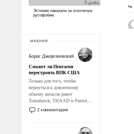
МНЕНИЯ
Борис Джерелиевский
Сможет ли Пентагон
перестроить ВПК США
Только для того, чтобы
вернуться к довоенному
объему запасов ракет
Tomahawk, THAAD и Patriot
США потребуется более трех
2 комментария
лет. Даже небольшая война с
Ираном опустошила
американские арсеналы.
Сложившаяся ситуация