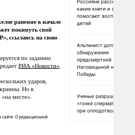
Россияне рассказали,
какие книги и фильмы
помогают воспитывать
лое ранение в начале
детей
ожет покинуть свой
Р», ссылаясь на свою
Альпинист допустил
обнаружение
ируется по заданию
предсмертной записки
ередает
РИА «Новости»
.
Наговицыной на пике
Победы
ескольких ударов,
краины. Но в
Ученые разрушили миф
 «на месте».
«гонке сперматозоидов
при оплодотворении
 сайте. О редакционной