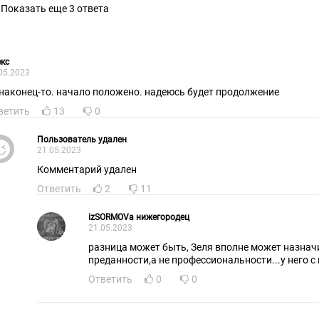
Показать еще 3 ответа
кс
05.2023
 наконец-то. начало положено. надеюсь будет продолжение
ветить
13
0
Пользователь удален
21.05.2023
Комментарий удален
Ответить
2
11
izSORMOVa нижегородец
21.05.2023
разница может быть, Зеля вполне может назнач
преданности,а не профессиональности...у него с
Ответить
0
0