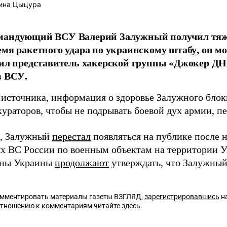
ина Цыцура
мандующий ВСУ Валерий Залужный получил тяже
емя ракетного удара по украинскому штабу, он м
вил представитель хакерской группы «Джокер ДН
в ВСУ.
 источника, информация о здоровье Залужного блок
кураторов, чтобы не подрывать боевой дух армии, п
, Залужный
перестал
появляться на публике после н
х ВС России по военным объектам на территории У
ны Украины
продолжают
утверждать, что Залужный
омментировать материалы газеты ВЗГЛЯД,
зарегистрировавшись
на
отношению к комментариям читайте
здесь
.