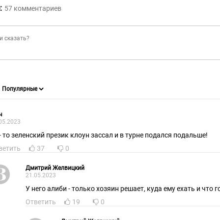
:
57
комментариев
ч
05.2023
 - то зеленский презик клоун зассал и в турне подался подальше!
ветить
37
0
Дмитрий Желвицкий
21.05.2023
У него алиби - только хозяин решает, куда ему ехать и что 
Ответить
19
0