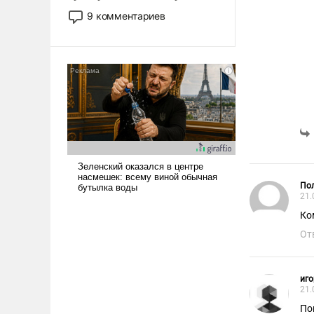
двигаемся по пути
9 комментариев
революционных изменений.
То, что несколько лет назад
было образом для
псевдонаучной фантастики,
стало всерьез обсуждаемой
идеей.
Пол
21.
Ко
От
иго
21.
По