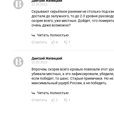
Дмитрий Желвицкий
22.05.2023
Скрывают серьёзное ранение не столько под как
достали до залужного, то до 2-3 уровня руковод
скорее всего, уже местные. Дойдет, что померет
очень даже возможно?
Читать полностью
Ответить
4
1
Дмитрий Желвицкий
22.05.2023
Впрочем, скорее всего кровью повязали этот ур
убивали местных, а это зафиксировали, убедили, 
если победят, то шанс. Старые приемчики. Но не
максимальный ущерб России, а не победить.
Читать полностью
Ответить
2
1