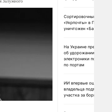
я Залужного
Сортировочный пункт
«Укрпочты» в Павлогра
уничтожен «Бандероль
На Украине предупреди
об удорожании китайс
электроники после уда
по портам
ИИ впервые оштрафова
владельца подмосковн
участка за борщевик