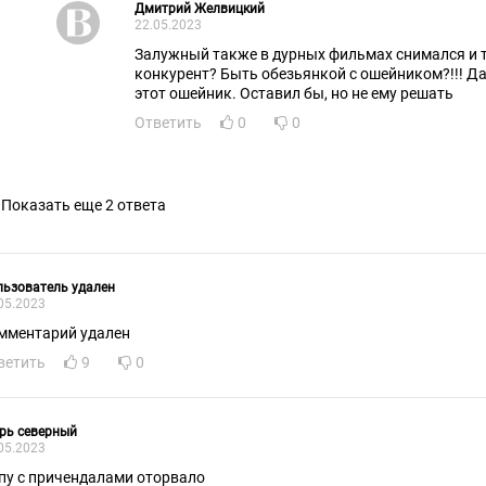
Дмитрий Желвицкий
22.05.2023
Залужный также в дурных фильмах снимался и 
конкурент? Быть обезьянкой с ошейником?!!! Да
этот ошейник. Оставил бы, но не ему решать
Ответить
0
0
Показать еще 2 ответа
ьзователь удален
05.2023
мментарий удален
ветить
9
0
рь северный
05.2023
пу с причендалами оторвало