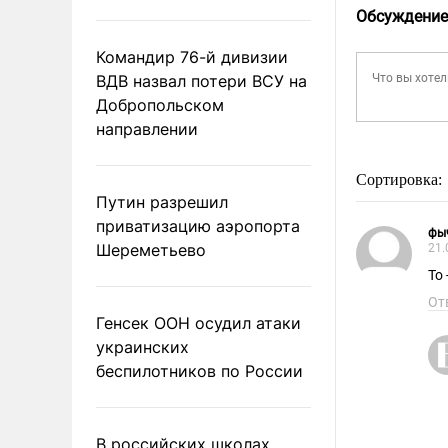
Обсуждение
Командир 76-й дивизии
ВДВ назвал потери ВСУ на
Добропольском
направлении
Сортировка:
Путин разрешил
приватизацию аэропорта
фы
Шереметьево
21.
То
От
Генсек ООН осудил атаки
украинских
беспилотников по России
В российских школах