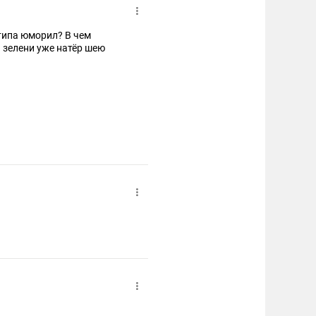
типа юморил? В чем
 зелени уже натёр шею