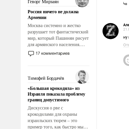
Геворг Мирзаян
означает многолетний период
Россия ничего не должна
уязвимости США, например,
Армении
перед Китаем.
Москва системно и жестко
Але
21.
разрушает тот фантастический
ну
мир, который Пашинян рисует
для армянского населения.
От
Мир, где политические
17 комментариев
прожекты будут безусловно
оплачиваться за счет
российских
налогоплательщиков и где
Тимофей Бордачёв
Еревану за свои поступки не
«Большая крокодила» из
нужно отвечать.
Израиля показала проблему
границ допустимого
Дискуссия о рве с
крокодилами для охраны
израильских тюрем – это
пример того, как быстро мы