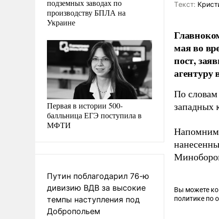
подземных заводах по
Tекст:
Крист
производству БПЛА на
Украине
Главноко
мая во вр
пост, зая
агентуру 
По словам
Первая в истории 500-
западных 
балльница ЕГЭ поступила в
МФТИ
Напомним
нанесенны
Миноборо
Путин поблагодарил 76-ю
дивизию ВДВ за высокие
Вы можете к
темпы наступления под
политике по 
Добропольем