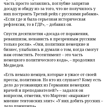
часть просто затаились, поглубже запрятав
досаду и обиду из-за того, что не получилось у
них построить Третий рейх с русскими рабами».
«Если где и была серьезная историческая
рефлексия, то в ГДР», – добавил он.
Спустя десятилетия «досада от поражения,
реваншизм, ненависть к презренным русским
только росли». «Они, политики немецкие и
бизнес, улыбались и думали о том, когда смогут
нам отомстить. Ресентимент – это часть
немецкого политического кода», – продолжил
Медведев.
«Есть немало немцев, которые в ужасе от своей
прессы, политиков. Но кто их слушает? Кому есть
дело до уезжающих из Германии немецких
врачей и преподавателей?» – задался он
вопросом, отметив, что Мартенс «выражает
мнение тевтонских элит»: «У них добить русских –
дело принципа».