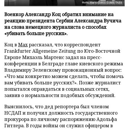
Фото: Marko Dimic/ZUMA/TASS
Военкор Александр Коц обратил внимание на
реакцию президента Сербии Александра Вучича
на слова немецкого журналиста о способах
«убивать больше русских».
Коц в
Мах
рассказал, что корреспондент
Frankfurter Allgemeine Zeitung по Юго-Восточной
Европе Михаэль Мартенс задал на пресс-
конференции в Белграде главе киевского режима
Владимиру Зеленскому провокационный вопрос:
«Что мы конкретно можем сделать, чтобы помочь
вам убивать больше русских?». Позже журналист
попытался оправдаться в социальных сетях,
заявив о нормальности подобных обсуждений.
Выяснилось, что дед репортера был членом
НСДАП и получил должность государственного
прокурора по личному распоряжению Адольфа
Гитлера. В годы войны он служил офицером в