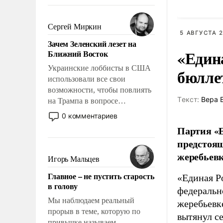
То, что несколько лет назад
было образом для
псевдонаучной фантастики,
Сергей Миркин
5 АВГУСТА 2
стало всерьез обсуждаемой
Зачем Зеленский лезет на
идеей.
«Един
Ближний Восток
Украинские лоббисты в США
бюлле
использовали все свои
возможности, чтобы повлиять
Tекст:
Вера 
на Трампа в вопросе
предоставления вооружений
0 комментариев
своим нанимателям. Вероятно,
Партия «Е
кому-то из тех, кто
предстоящ
консультирует Киев, пришла в
жеребьевк
голову мысль: хорошо бы
Игорь Мальцев
продемонстрировать, что
Главное – не пустить старость
«Единая Р
Украина вступила в
в голову
вооруженное противостояние
федеральн
с Ираном.
Мы наблюдаем реальный
жеребьевк
прорыв в теме, которую по
вытянул с
привычке называем