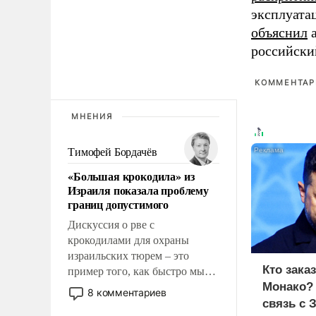
эксплуата
объяснил
а
российски
КОММЕНТАРИ
МНЕНИЯ
Тимофей Бордачёв
«Большая крокодила» из
Израиля показала проблему
границ допустимого
Дискуссия о рве с
крокодилами для охраны
израильских тюрем – это
Кто зака
пример того, как быстро мы
Монако?
двигаемся по пути
8 комментариев
революционных изменений.
связь с 