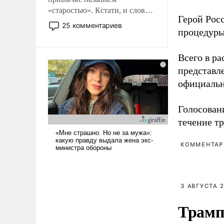
«старостью». Кстати, и слово-
Герой Рос
то это уже стараются не
25 комментариев
процедуры
использовать – так же, как
«бабка», «дед», – хотя бы в
образованной среде, потому
Всего в р
что оно уже несет негативные
представл
коннотации.
официальн
Голосовани
течение тр
КОММЕНТАРИ
3 АВГУСТА 2
Трамп