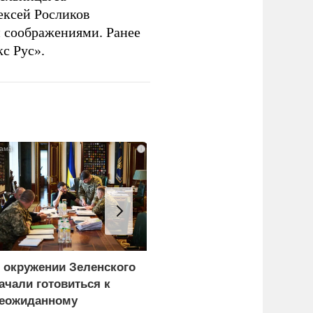
ексей Росликов
 соображениями. Ранее
с Рус».
i
 окружении Зеленского
С каким заявлением к
ачали готовиться к
России обратился
еожиданному
Бернем накануне визита