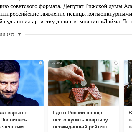
цию советского формата. Депутат Рижской думы Ал
нтироссийские заявления певицы конъюнктурными
й суд
лишил
артистку доли в компании «Лайма-Люк
И (77)
▼
i
i
зал взрыв в
Где в России проще
В
 Появилась
всего купить квартиру:
н
Зеленским
неожиданный рейтинг
н