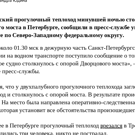
андра Юдина
ский прогулочный теплоход минувшей ночью сто
о моста в Петербурге, сообщили в пресс-службе
е по Северо-Западному федеральному округу.
около 01.30 мск в дежурную часть Санкт-Петербургс
и на водном транспорте поступило сообщение о том
ое судно столкнулось с опорой Дворцового моста», 
 пресс-службы.
, что у двухпалубного прогулочного теплохода загл
од и столкнулось с опорой моста. В результате про
. На место была направлена оперативно-следственн
которая установит все обстоятельства произошедшег
ее в Петербурге прогулочный теплоход
врезался
в Тр
дились три человека, никто не пострадал.