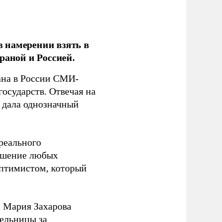
 намерении взять в
раной и Россией.
на в России СМИ-
государств. Отвечая на
 дала однозначный
 реального
решение любых
оптимистом, который
 Мария Захарова
ельницы за