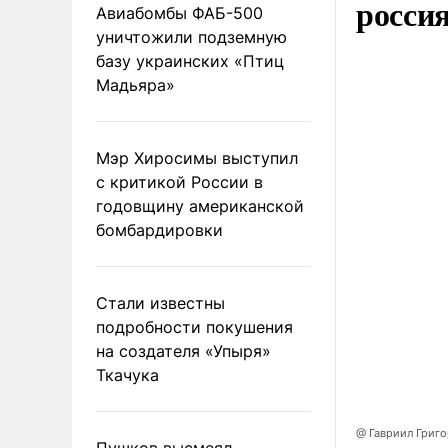
росси
Авиабомбы ФАБ-500
уничтожили подземную
базу украинских «Птиц
Мадьяра»
Мэр Хиросимы выступил
с критикой России в
годовщину американской
бомбардировки
Стали известны
подробности покушения
на создателя «Упыря»
Ткачука
@ Гавриил Григ
Пушков высмеял