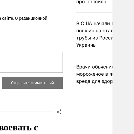
про россиян
 сайте. О редакционной
В США начали пересмо
пошлин на стальные
трубы из России и с
Украины
Врачи объяснили, как е
мороженое в жару без
вреда для здоровья
воевать с