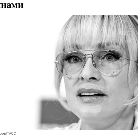
янами
оров/ТАСС