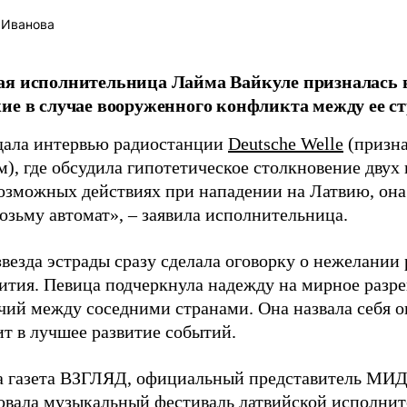
 Иванова
я исполнительница Лайма Вайкуле призналась в
ие в случае вооруженного конфликта между ее ст
дала интервью радиостанции
Deutsche Welle
(призна
), где обсудила гипотетическое столкновение двух 
возможных действиях при нападении на Латвию, она
возьму автомат», – заявила исполнительница.
везда эстрады сразу сделала оговорку о нежелании
ития. Певица подчеркнула надежду на мирное раз
чий между соседними странами. Она назвала себя 
ит в лучшее развитие событий.
а газета ВЗГЛЯД, официальный представитель МИД
овала
музыкальный фестиваль латвийской исполнит