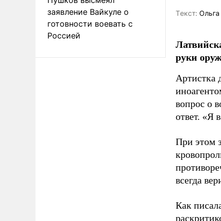
заявление Вайкуле о
Tекст:
Ольга
готовности воевать с
Россией
Латвийска
руки оруж
Артистка 
иноагентом
вопрос о 
ответ. «Я 
При этом з
кровопрол
противоре
всегда вер
Как писал
раскритик