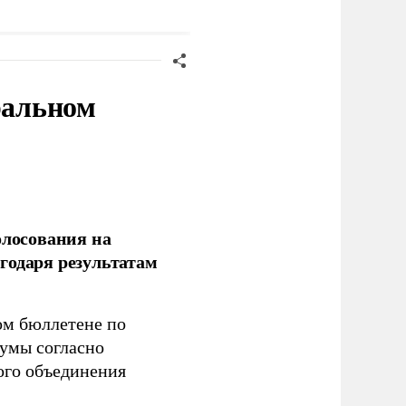
ценарию
Зеленского
ральном
олосования на
годаря результатам
ом бюллетене по
думы согласно
ого объединения