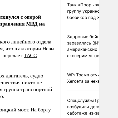
Танк «Прорыв» уничто
группу украинских
лкнулся с опорой
боевиков под Харьково
 управления МВД на
Здоровые бойцы ВСУ
кого линейного отдела
заразились ВИЧ после
, что в акватории Невы
американских
– передает
ТАСС
экспериментов
WP: Трамп отчитал
ох двигатель, судно
Хегсета за нехватку ра
исшествия никто не
ая группа транспортной
о.
Спецслужбы Грузии
возбудили дело о
оицкий мост. На борту
саботаже из-за фейков