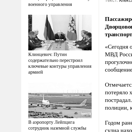
Tекст:
Алекс
военного управления
Пассажир
Дворцовог
транспорт
«Сегодня 
Клинцевич: Путин
МВД Росси
содержательно перестроил
прогулочн
ключевые контуры управления
сообщение
армией
Отмечается
потеряло х
пострадал
полиции, 
В аэропорту Лейпцига
Годом ран
сотрудник наземной службы
судна нахо