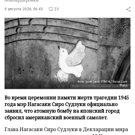
9 августа 2026, 06:43
23
Фото: Keith Levit/STRKHL/Global Look
Press
Во время церемонии памяти жертв трагедии 1945
года мэр Нагасаки Сиро Судзуки официально
заявил, что атомную бомбу на японский город
сбросил американский военный самолет.
Глава Нагасаки Сиро Судзуки в Декларации мира