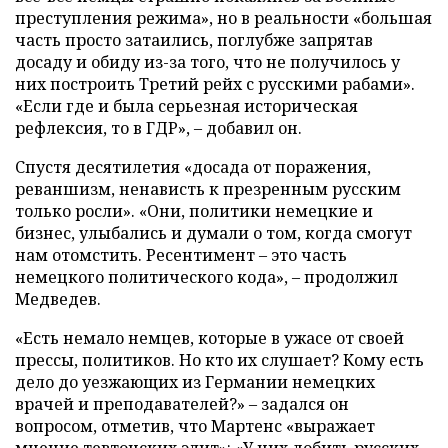
преступления режима», но в реальности «большая
часть просто затаились, поглубже запрятав
досаду и обиду из-за того, что не получилось у
них построить Третий рейх с русскими рабами».
«Если где и была серьезная историческая
рефлексия, то в ГДР», – добавил он.
Спустя десятилетия «досада от поражения,
реваншизм, ненависть к презренным русским
только росли». «Они, политики немецкие и
бизнес, улыбались и думали о том, когда смогут
нам отомстить. Ресентимент – это часть
немецкого политического кода», – продолжил
Медведев.
«Есть немало немцев, которые в ужасе от своей
прессы, политиков. Но кто их слушает? Кому есть
дело до уезжающих из Германии немецких
врачей и преподавателей?» – задался он
вопросом, отметив, что Мартенс «выражает
мнение тевтонских элит»: «У них добить русских –