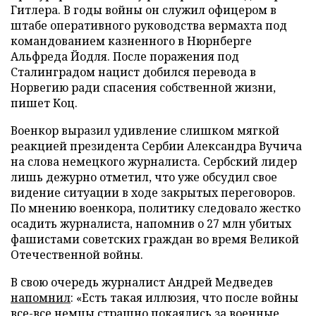
Гитлера. В годы войны он служил офицером в
штабе оперативного руководства вермахта под
командованием казненного в Нюрнберге
Альфреда Йодля. После поражения под
Сталинградом нацист добился перевода в
Норвегию ради спасения собственной жизни,
пишет Коц.
Военкор выразил удивление слишком мягкой
реакцией президента Сербии Александра Вучича
на слова немецкого журналиста. Сербский лидер
лишь дежурно отметил, что уже обсудил свое
видение ситуации в ходе закрытых переговоров.
По мнению военкора, политику следовало жестко
осадить журналиста, напомнив о 27 млн убитых
фашистами советских граждан во время Великой
Отечественной войны.
В свою очередь журналист Андрей Медведев
напомнил
: «Есть такая иллюзия, что после войны
все-все немцы страшно покаялись за военные