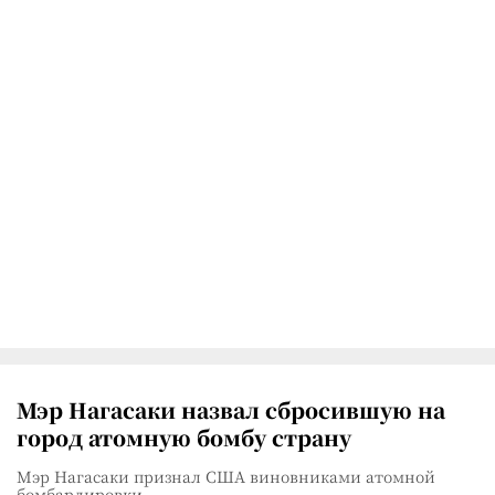
Мэр Нагасаки назвал сбросившую на
город атомную бомбу страну
Мэр Нагасаки признал США виновниками атомной
бомбардировки