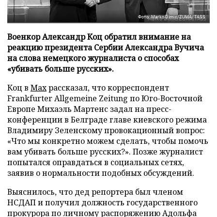
Фото: Marko Dimic/ZUMA/TASS
Военкор Александр Коц обратил внимание на
реакцию президента Сербии Александра Вучича
на слова немецкого журналиста о способах
«убивать больше русских».
Коц в
Мах
рассказал, что корреспондент
Frankfurter Allgemeine Zeitung по Юго-Восточной
Европе Михаэль Мартенс задал на пресс-
конференции в Белграде главе киевского режима
Владимиру Зеленскому провокационный вопрос:
«Что мы конкретно можем сделать, чтобы помочь
вам убивать больше русских?». Позже журналист
попытался оправдаться в социальных сетях,
заявив о нормальности подобных обсуждений.
Выяснилось, что дед репортера был членом
НСДАП и получил должность государственного
прокурора по личному распоряжению Адольфа