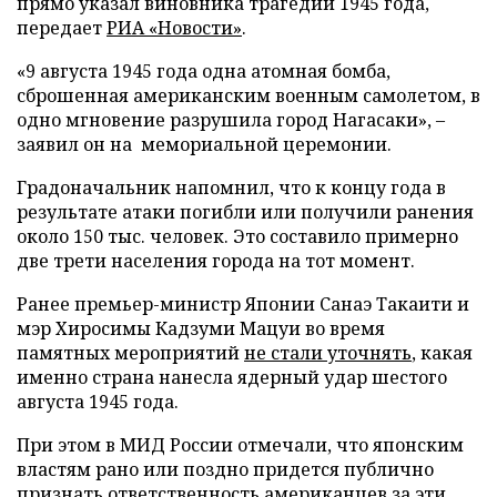
прямо указал виновника трагедии 1945 года,
передает
РИА «Новости»
.
«9 августа 1945 года одна атомная бомба,
сброшенная американским военным самолетом, в
одно мгновение разрушила город Нагасаки», –
заявил он на мемориальной церемонии.
Градоначальник напомнил, что к концу года в
результате атаки погибли или получили ранения
около 150 тыс. человек. Это составило примерно
две трети населения города на тот момент.
Ранее премьер-министр Японии Санаэ Такаити и
мэр Хиросимы Кадзуми Мацуи во время
памятных мероприятий
не стали уточнять
, какая
именно страна нанесла ядерный удар шестого
августа 1945 года.
При этом в МИД России отмечали, что японским
властям рано или поздно придется публично
признать ответственность американцев за эти