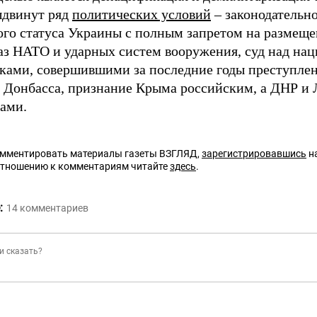
ыдвинут ряд
политических условий
– законодательн
ого статуса Украины с полным запретом на размеще
аз НАТО и ударных систем вооружения, суд над на
ками, совершившими за последние годы преступлен
 Донбасса, признание Крыма российским, а ДНР и
вами.
омментировать материалы газеты ВЗГЛЯД,
зарегистрировавшись
на
отношению к комментариям читайте
здесь
.
:
14
комментариев