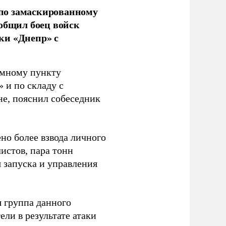
по замаскированному
ообщил боец войск
ки «Днепр» с
емному пункту
 и по складу с
не, пояснил собеседник
но более взвода личного
истов, пара тонн
я запуска и управления
 группа данного
ли в результате атаки