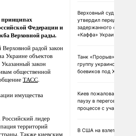
Верховный суд Швеции
о принципах
утвердил передачу
оссийской Федерации и
задержанного сухогруз
жба Верховной рады.
«Каффа» Украине
 Верховной радой закон
а Украине объектов
Танк «Прорыв» уничто
. Указанный закон
группу украинских
тивам общественной
боевиков под Харьково
ообщение
ТАСС
.
Киев пожаловался на
скации имущества
паузу в переговорном
процессе с участием 
 Российский лидер
упация территорий
В США на взлете разби
страны. Также киевским