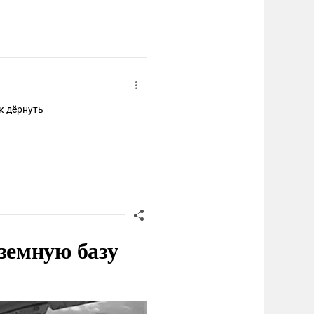
к дёрнуть
земную базу