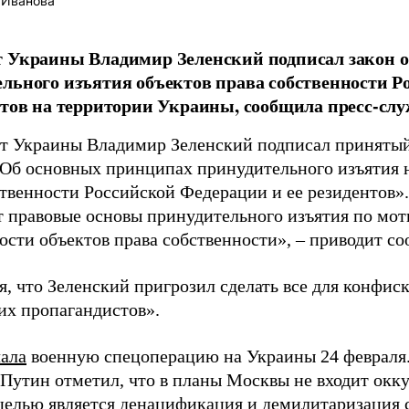
 Иванова
т Украины Владимир Зеленский подписал закон 
льного изъятия объектов права собственности Р
нтов на территории Украины, сообщила пресс-слу
т Украины Владимир Зеленский подписал принятый
Об основных принципах принудительного изъятия н
ственности Российской Федерации и ее резидентов»
т правовые основы принудительного изъятия по мо
ости объектов права собственности», – приводит с
я, что Зеленский пригрозил сделать все для конфи
их пропагандистов».
чала
военную спецоперацию на Украины 24 февраля.
Путин отметил, что в планы Москвы не входит окк
целью является денацификация и демилитаризация 