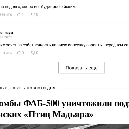
 на недолго, скоро все будет российским
ветить
1
0
ст наум
03.2022
зко хочет за собственность лишнею копеечку сорвать , перед тем ка
ветить
0
0
026, 08:26 •
НОВОСТИ ДНЯ
омбы ФАБ-500 уничтожили под
нских «Птиц Мадьяра»