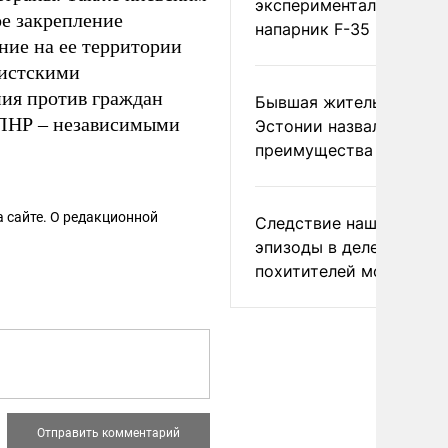
экспериментальный др
ое закрепление
напарник F-35
ние на ее территории
цистскими
ия против граждан
Бывшая жительница
 ЛНР – независимыми
Эстонии назвала главн
преимущества России
 сайте. О редакционной
Следствие нашло новы
эпизоды в деле
похитителей москвичек