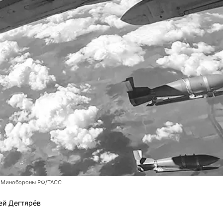
 Минобороны РФ/ТАСС
ей Дегтярёв