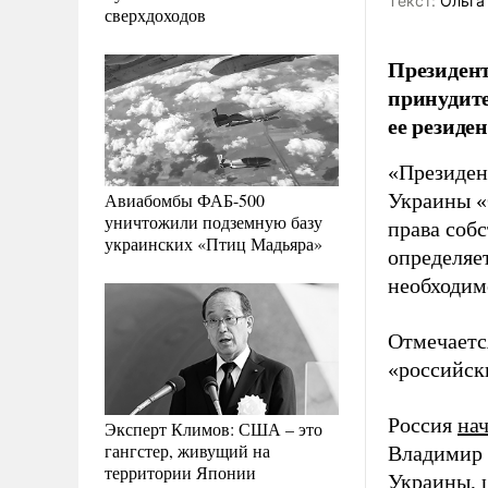
Tекст:
Ольга
сверхдоходов
Президен
принудите
ее резиде
«Президен
Авиабомбы ФАБ-500
Украины «
уничтожили подземную базу
права соб
украинских «Птиц Мадьяра»
определяе
необходим
Отмечаетс
«российск
Россия
на
Эксперт Климов: США – это
гангстер, живущий на
Владимир 
территории Японии
Украины, 