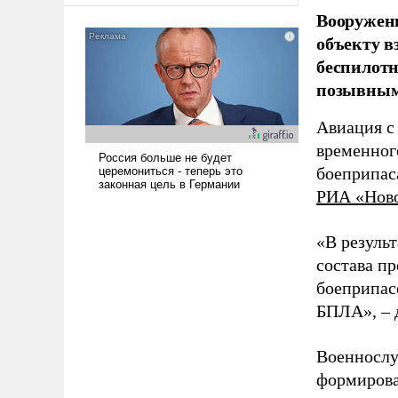
Вооружен
было образом для
псевдонаучной фантастики,
объекту в
стало всерьез обсуждаемой
беспилотн
идеей.
позывным
Авиация с
временног
боеприпас
РИА «Нов
«В резуль
состава п
боеприпасо
БПЛА», – 
Военнослу
формирова