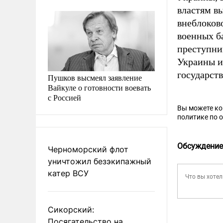
властям в
внеблоков
военных б
преступни
Украины и
государст
Пушков высмеял заявление
Вайкуле о готовности воевать
с Россией
Вы можете к
политике по 
Обсуждение
Черноморский флот
уничтожил безэкипажный
катер ВСУ
Сикорский:
Посягательство на