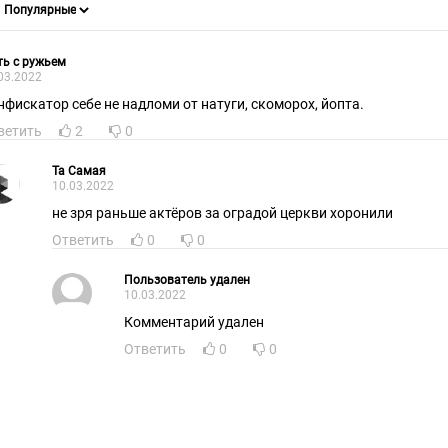
ь с ружьем
03.2022
нфискатор себе не надломи от натуги, скоморох, йопта.
ветить
2
0
Та Самая
10.03.2022
не зря раньше актёров за оградой церкви хоронили
Ответить
0
0
Пользователь удален
10.03.2022
Комментарий удален
Ответить
0
0