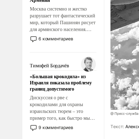
перед Китаем.
Москва системно и жестко
разрушает тот фантастический
мир, который Пашинян рисует
для армянского населения.
Мир, где этому населению все
6 комментариев
должны просто по
определению, где его
политические прожекты будут
беспрекословно оплачиваться
Тимофей Бордачёв
за счет российских
«Большая крокодила» из
налогоплательщиков и где за
Израиля показала проблему
свои поступки не нужно
границ допустимого
отвечать.
Дискуссия о рве с
крокодилами для охраны
израильских тюрем – это
@ Пресс-служба
пример того, как быстро мы
двигаемся по пути
Tекст:
Алекс
9 комментариев
революционных изменений.
То, что несколько лет назад