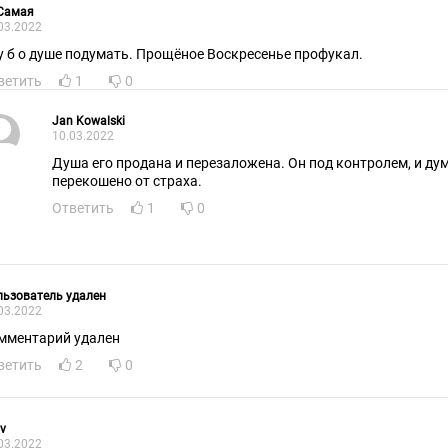
 Самая
03.2022
у б о душе подумать. Прощёное Воскресенье профукал.
ветить
1
0
Jan Kowalski
10.03.2022
Душа его продана и перезаложена. Он под контролем, и дум
перекошено от страха.
Ответить
1
0
ьзователь удален
03.2022
мментарий удален
ветить
2
0
v
03.2022