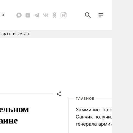
ТИ
НЕФТЬ И РУБЛЬ
ГЛАВНОЕ
тельном
Замминистра обороны
аине
Санчик получил звание
генерала армии