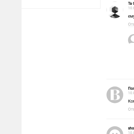
Та
10.
ем
От
Пол
10.
Ко
От
sho
10.