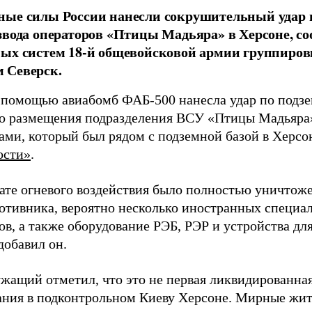
ные силы России нанесли сокрушительный удар 
звода операторов «Птицы Мадьяра» в Херсоне, с
ых систем 18-й общевойсковой армии группиров
 Северск.
 помощью авиабомб ФАБ-500 нанесла удар по подз
о размещения подразделения ВСУ «Птицы Мадьяра»
ами, который был рядом с подземной базой в Херсо
ости»
.
тате огневого воздействия было полностью уничтоже
ротивника, вероятно несколько иностранных специал
в, а также оборудование РЭБ, РЭР и устройства дл
добавил он.
жащий отметил, что это не первая ликвидированная
ния в подконтрольном Киеву Херсоне. Мирные жите