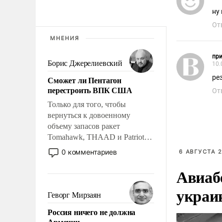
ну
От
МНЕНИЯ
при
Борис Джерелиевский
10.
ре
Сможет ли Пентагон
перестроить ВПК США
От
Только для того, чтобы
вернуться к довоенному
объему запасов ракет
Tomahawk, THAAD и Patriot
США потребуется более трех
0 комментариев
6 АВГУСТА 2
лет. Даже небольшая война с
Авиаб
Ираном опустошила
американские арсеналы.
украи
Сложившаяся ситуация
Геворг Мирзаян
означает многолетний период
Россия ничего не должна
уязвимости США, например,
Армении