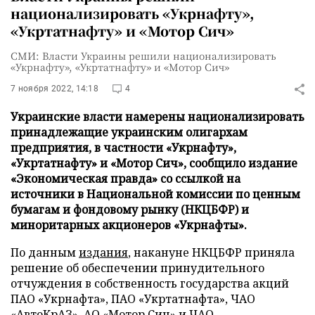
национализировать «Укрнафту»,
«Укртатнафту» и «Мотор Сич»
СМИ: Власти Украины решили национализировать
«Укрнафту», «Укртатнафту» и «Мотор Сич»
7 ноября 2022, 14:18
4
Украинские власти намерены национализировать
принадлежащие украинским олигархам
предприятия, в частности «Укрнафту»,
«Укртатнафту» и «Мотор Сич», сообщило издание
«Экономическая правда» со ссылкой на
источники в Национальной комиссии по ценным
бумагам и фондовому рынку (НКЦБФР) и
миноритарных акционеров «Укрнафты».
По данным
издания
, накануне НКЦБФР приняла
решение об обеспечении принудительного
отчуждения в собственность государства акций
ПАО «Укрнафта», ПАО «Укртатнафта», ЧАО
«АвтоКрАЗ», АО «Мотор Сич» и ЧАО