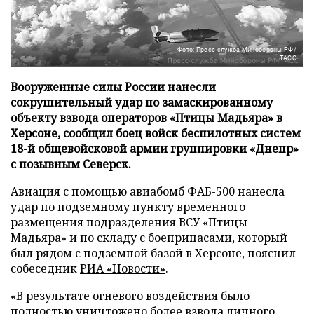
Фото: Пресс-служба Минобороны РФ/
ТАСС
Вооруженные силы России нанесли
сокрушительный удар по замаскированному
объекту взвода операторов «Птицы Мадьяра» в
Херсоне, сообщил боец войск беспилотных систем
18-й общевойсковой армии группировки «Днепр»
с позывным Северск.
Авиация с помощью авиабомб ФАБ-500 нанесла
удар по подземному пункту временного
размещения подразделения ВСУ «Птицы
Мадьяра» и по складу с боеприпасами, который
был рядом с подземной базой в Херсоне, пояснил
собеседник
РИА «Новости»
.
«В результате огневого воздействия было
полностью уничтожено более взвода личного