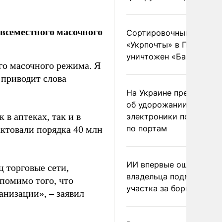
овсеместного масочного
Сортировочный пункт
«Укрпочты» в Павлогра
уничтожен «Бандероль
го масочного режима. Я
 приводит слова
На Украине предупреди
об удорожании китайс
в аптеках, так и в
электроники после уда
по портам
актовали порядка 40 млн
ИИ впервые оштрафова
ц торговые сети,
владельца подмосковн
 помимо того, что
участка за борщевик
анизации», – заявил