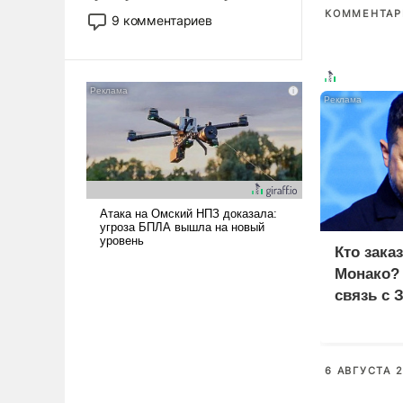
двигаемся по пути
КОММЕНТАРИ
9 комментариев
революционных изменений.
То, что несколько лет назад
было образом для
псевдонаучной фантастики,
стало всерьез обсуждаемой
идеей.
Кто зака
Монако?
связь с 
6 АВГУСТА 2