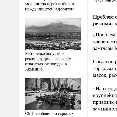
Tекст:
Антон 
уклонистов перед выбором
между нищетой и фронтом
Проблем с
режима, з
«Проблем 
уверен, чт
замглавы
Матвиенко допустила
рекомендацию россиянам
Согласно р
отказаться от поездок в
торговых с
Армению
масок, рас
«На сегодн
крупнейшая
привозим 
замминист
СМИ сообщили о скрытых