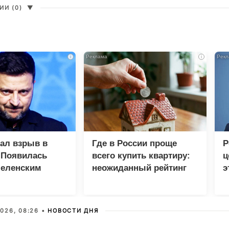
И (0)
▼
i
i
зал взрыв в
Где в России проще
Р
 Появилась
всего купить квартиру:
ц
Зеленским
неожиданный рейтинг
э
Г
026, 08:26 •
НОВОСТИ ДНЯ