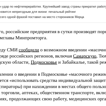
о, российские предприятия в сутки производят пор
амглавы Минпромторга.
реду СМИ
сообщили
о возможном введении «масочно
 ряде российских регионов, включая
Самарскую
, Тю
скую области,
Подмосковье
и Забайкалье, такой ре
влении о введении в Подмосковье «масочного режим
ется «использовать средства индивидуальной защи
еспираторы) при нахождении в местах общего пользо
торговли, аптеках, общественном транспорте, включ
иях, продолжающих свою работу, медицинских орга