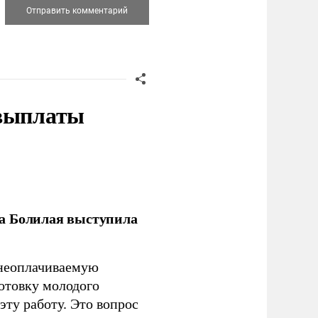
 выплаты
ла Болилая выступила
 неоплачиваемую
готовку молодого
ту работу. Это вопрос