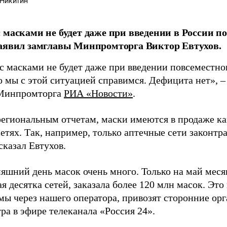
Никитин
 масками не будет даже при введении в России п
аявил замглавы Минпромторга Виктор Евтухов.
с масками не будет даже при введении повсеместно
о мы с этой ситуацией справимся. Дефицита нет», –
 Минпромторга
РИА «Новости»
.
егиональным отчетам, маски имеются в продаже как 
етях. Так, например, только аптечные сети законтр
сказал Евтухов.
яшний день масок очень много. Только на май меся
 десятка сетей, заказала более 120 млн масок. Это
мы через нашего оператора, привозят сторонние орг
ра в эфире телеканала «Россия 24».