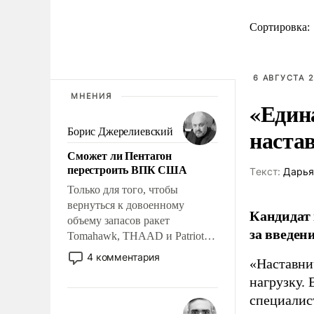
Сортировка:
6 АВГУСТА 2
МНЕНИЯ
«Един
наста
Борис Джерелиевский
Сможет ли Пентагон
перестроить ВПК США
Tекст:
Дарья
Только для того, чтобы
вернуться к довоенному
Кандидат 
объему запасов ракет
за введен
Tomahawk, THAAD и Patriot
США потребуется более трех
4 комментария
«Наставни
лет. Даже небольшая война с
нагрузку. 
Ираном опустошила
американские арсеналы.
специалис
Сложившаяся ситуация