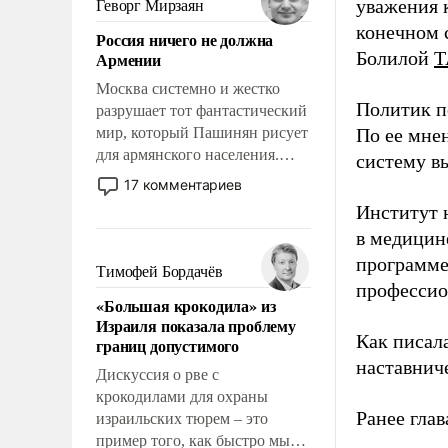
уважения к
Геворг Мирзаян
означает многолетний период
конечном с
Россия ничего не должна
уязвимости США, например,
Болилой
Т
Армении
перед Китаем.
Москва системно и жестко
Политик п
разрушает тот фантастический
мир, который Пашинян рисует
По ее мне
для армянского населения.
систему в
Мир, где политические
17 комментариев
прожекты будут безусловно
Институт 
оплачиваться за счет
в медицине
российских
программе
налогоплательщиков и где
Тимофей Бордачёв
Еревану за свои поступки не
профессио
«Большая крокодила» из
нужно отвечать.
Израиля показала проблему
Как писал
границ допустимого
наставнич
Дискуссия о рве с
крокодилами для охраны
Ранее глав
израильских тюрем – это
пример того, как быстро мы