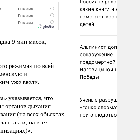
Россияне рассказали,
какие книги и фильмы
помогают воспитывать
детей
ядка 9 млн масок,
Альпинист допустил
обнаружение
предсмертной записки
го режима» по всей
Наговицыной на пике
менскую и
Победы
жим уже ввели.
а» указывается, что
Ученые разрушили миф
ты органов дыхания
«гонке сперматозоидов
вания (на всех объектах
при оплодотворении
ая такси, на всех
низациях)».