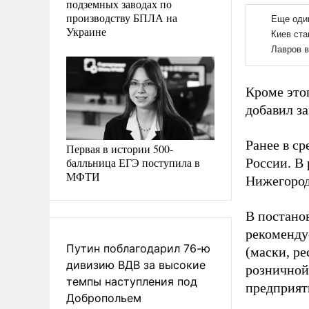
подземных заводах по
производству БПЛА на
Украине
Кроме этог
добавил з
Ранее в с
Первая в истории 500-
балльница ЕГЭ поступила в
России. В
МФТИ
Нижегород
В постано
рекоменду
Путин поблагодарил 76-ю
(маски, р
дивизию ВДВ за высокие
розничной 
темпы наступления под
предприят
Добропольем