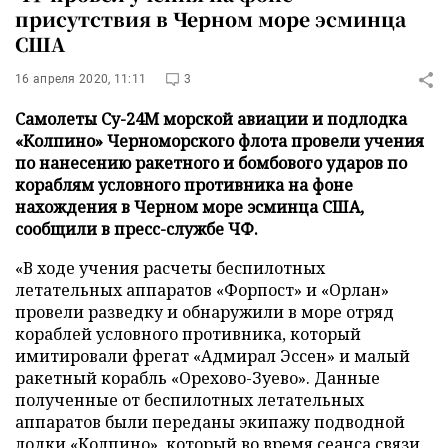
присутствия в Черном море эсминца
США
16 апреля 2020, 11:11
3
Самолеты Су-24М морской авиации и подлодка
«Колпино» Черноморского флота провели учения
по нанесению ракетного и бомбового ударов по
кораблям условного противника на фоне
нахождения в Черном море эсминца США,
сообщили в пресс-службе ЧФ.
«В ходе учения расчеты беспилотных
летательных аппаратов «Форпост» и «Орлан»
провели разведку и обнаружили в море отряд
кораблей условного противника, который
имитировали фрегат «Адмирал Эссен» и малый
ракетный корабль «Орехово-Зуево». Данные
полученные от беспилотных летательных
аппаратов были переданы экипажу подводной
лодки «Колпино», который во время сеанса связи