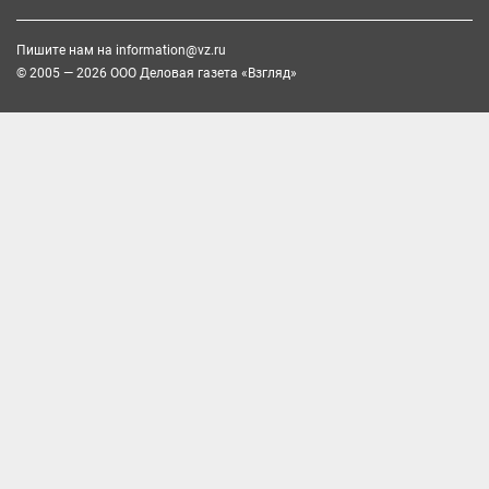
Пишите нам на
information@vz.ru
© 2005 — 2026 ООО Деловая газета «Взгляд»