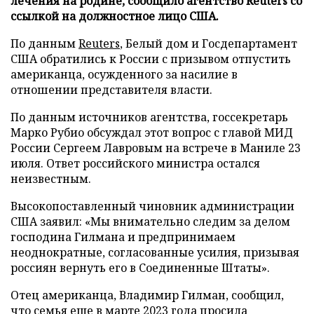
лечения на родине, сообщило агентство Reuters со
ссылкой на должностное лицо США.
По данным
Reuters
, Белый дом и Госдепартамент
США обратились к России с призывом отпустить
американца, осужденного за насилие в
отношении представителя власти.
По данным источников агентства, госсекретарь
Марко Рубио обсуждал этот вопрос с главой МИД
России Сергеем Лавровым на встрече в Маниле 23
июля. Ответ российского министра остался
неизвестным.
Высокопоставленный чиновник администрации
США заявил: «Мы внимательно следим за делом
господина Гилмана и предпринимаем
неоднократные, согласованные усилия, призывая
россиян вернуть его в Соединенные Штаты».
Отец американца, Владимир Гилман, сообщил,
что семья еще в марте 2023 года просила