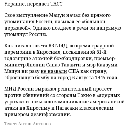
Украине, передает
ТАСС
.
Свое выступление Мацуи начал без прямого
упоминания России, называя ее «большой
державой». Однако позднее в речи он напрямую
упомянул Россию.
Как писала газета ВЗГЛЯД, во время траурной
церемонии в Хиросиме, посвященной 81-й
годовщине атомной бомбардировки, премьер-
министр Японии Санаэ Такаити и мэр Кадзуми
Мацуи ни разу
не назвали
США как страну,
сбросившую бомбу на город 6 августа 1945 года.
МИД России
выражал
решительный протест
против обвинений со стороны Токио в «ядерных
угрозах» и называло замалчивание американской
атаки на Хиросиму и Нагасаки классическим
примером дезинформации.
Текст: Антон Антонов