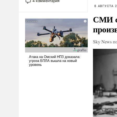
4 комментария
лет. Даже небольшая война с
6 АВГУСТА 2
Ираном опустошила
СМИ с
американские арсеналы.
Сложившаяся ситуация
произ
означает многолетний период
уязвимости США, например,
перед Китаем.
Sky News п