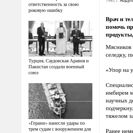
Tекст:
Абдул
ответственность за свою
роковую ошибку
Врач и те
помочь пр
продукты,
Мясников 
селедку, 
Турция, Саудовская Аравия и
Пакистан создали военный
«Упор на у
союз
Специалис
имбирем м
научных д
подчеркну
тяжелом з
«Герани» нанесли удары по
трем судам с вооружением для
Ранее нем