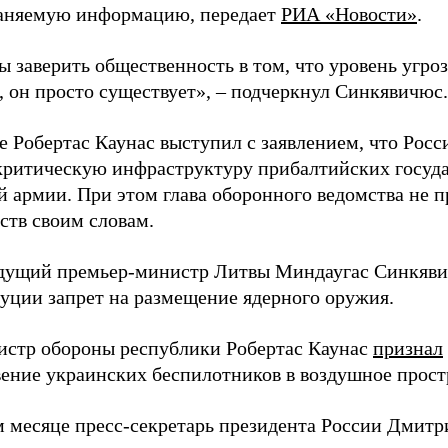
аняемую информацию, передает
РИА «Новости»
.
ы заверить общественность в том, что уровень угро
, он просто существует», – подчеркнул Синкявичюс.
е Робертас Каунас выступил с заявлением, что Росс
 критическую инфраструктуру прибалтийских госуда
й армии. При этом глава оборонного ведомства не 
ств своим словам.
дущий премьер-министр Литвы Миндаугас Синкяв
туции запрет на размещение ядерного оружия.
истр обороны республики Робертас Каунас
признал
ение украинских беспилотников в воздушное прост
 месяце пресс-секретарь президента России Дмитр