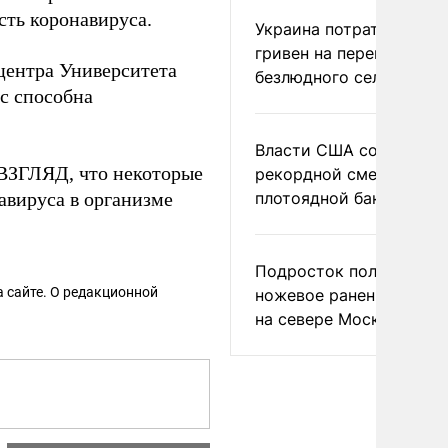
ть коронавируса.
Украина потратила 1 мл
гривен на переименова
центра Университета
безлюдного села
ус способна
Власти США сообщили 
 ВЗГЛЯД, что некоторые
рекордной смертности 
авируса в организме
плотоядной бактерии
Подросток получил
 сайте. О редакционной
ножевое ранение в дра
на севере Москвы