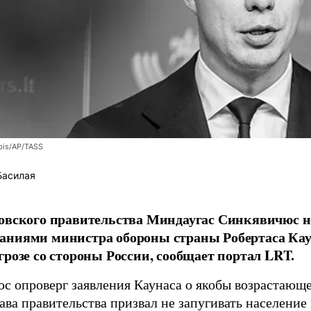
bis/AP/TASS
Басилая
овского правительства Миндаугас Синкявичюс не
аниями министра обороны страны Робертаса Кау
грозе со стороны России, сообщает портал LRT.
с опроверг заявления Каунаса о якобы возрастающе
ава правительства призвал не запугивать население