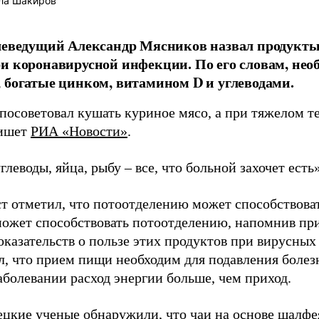
ла Шакиров
леведущий Александр Мясников назвал продукты
и коронавирусной инфекции. По его словам, нео
 богатые цинком, витамином D и углеводами.
посоветовал кушать куриное мясо, а при тяжелом т
пишет
РИА «Новости»
.
глеводы, яйца, рыбу – все, что больной захочет есть
т отметил, что потоотделению может способствоват
ожет способствовать потоотделению, напомнив при
оказательств о пользе этих продуктов при вирусных
л, что прием пищи необходим для подавления болез
аболевании расход энергии больше, чем приход.
ецкие ученые
обнаружили
, что чаи на основе шалф