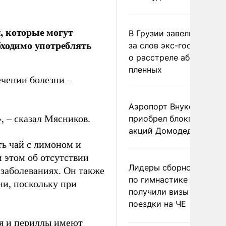
, которые могут
В Грузии завели дело и
бходимо употреблять
за слов экс-госминист
о расстреле абхазских
пленных
ечении болезни –
Аэропорт Внуково
», – сказал Мясников.
приобрел блокпакет
акций Домодедово
ь чай с лимоном и
 этом об отсутствии
Лидеры сборной Росси
 заболеваниях. Он также
по гимнастике не
ни, поскольку при
получили визы для
поездки на ЧЕ
ея и периллы имеют