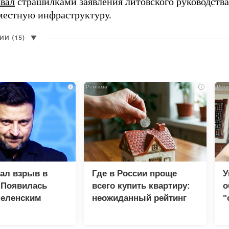
звал
страшилками заявления литовского руководств
 местную инфраструктуру.
И (15)
▼
i
i
зал взрыв в
Где в России проще
У
 Появилась
всего купить квартиру:
о
Зеленским
неожиданный рейтинг
"
с