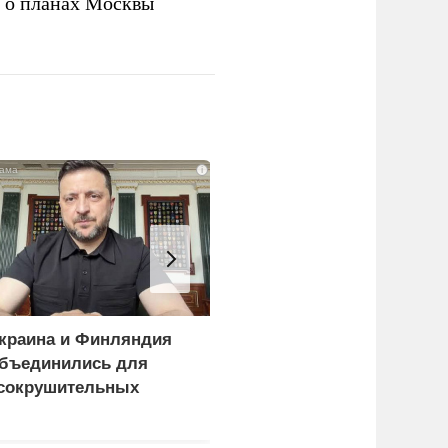
а о планах Москвы
i
краина и Финляндия
«Генерал-провал»: кака
бъединились для
правда выяснилась про
сокрушительных
Драпатого
анкций" против России