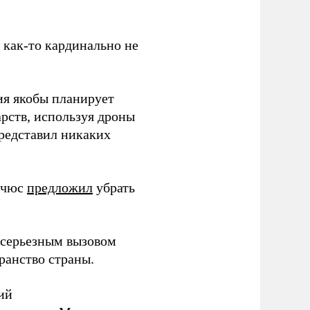
з как-то кардинально не
ия якобы планирует
рств, используя дроны
представил никаких
ичюс
предложил
убрать
серьезным вызовом
ранство страны.
ий