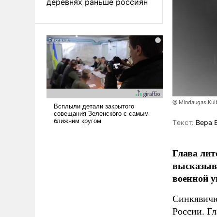
деревнях раньше россиян
@ Mindaugas Kul
Tекст:
Вера 
Глава лит
высказыв
военной у
Синкявичю
России. Гл