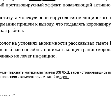
й противовирусный эффект, подавляющий активнос
ститута молекулярной вирусологии медицинского 
ермании
пришли
к выводу, что подавлять коронавир
ная рябина.
солог на условиях анонимности
рассказывал
газете
еленый чай способны понижать концентрацию корон
однако не лечат инфекцию.
омментировать материалы газеты ВЗГЛЯД,
зарегистрировавшись
на
отношению к комментариям читайте
здесь
.