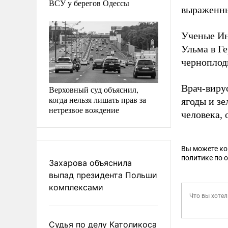
ВСУ у берегов Одессы
выраженны
Ученые Ин
Ульма в Г
черноплод
Врач-виру
Верховный суд объяснил,
когда нельзя лишать прав за
ягоды и з
нетрезвое вождение
человека, 
Вы можете к
политике по 
Захарова объяснила
выпад президента Польши
комплексами
Судья по делу Католикоса