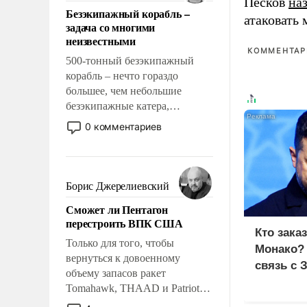
ответственность, помогать
Песков
на
Безэкипажный корабль –
слабым, идти вперед и
атаковать
задача со многими
адаптироваться.
неизвестными
КОММЕНТАРИ
500-тонный безэкипажный
корабль – нечто гораздо
большее, чем небольшие
безэкипажные катера,
применение которых уже
0 комментариев
стало обыденностью. Задача по
созданию такого корабля очень
сложна и амбициозна. Однако
и ее реализация радикально
Борис Джерелиевский
поднимет наши боевые
Сможет ли Пентагон
возможности.
перестроить ВПК США
Кто зака
Только для того, чтобы
Монако?
вернуться к довоенному
связь с 
объему запасов ракет
Tomahawk, THAAD и Patriot
США потребуется более трех