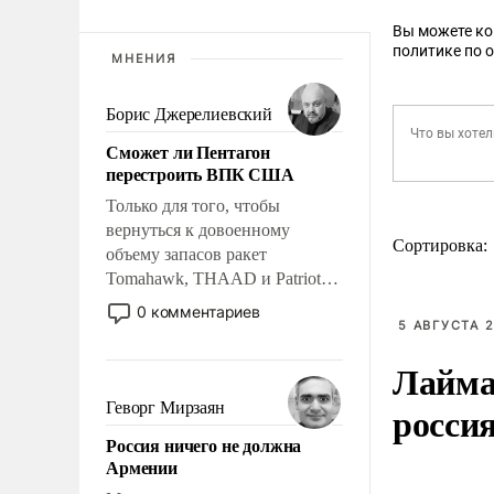
Вы можете к
политике по 
МНЕНИЯ
Борис Джерелиевский
Сможет ли Пентагон
перестроить ВПК США
Только для того, чтобы
вернуться к довоенному
Сортировка:
объему запасов ракет
Tomahawk, THAAD и Patriot
США потребуется более трех
0 комментариев
лет. Даже небольшая война с
5 АВГУСТА 2
Ираном опустошила
Лайма 
американские арсеналы.
Сложившаяся ситуация
росси
Геворг Мирзаян
означает многолетний период
Россия ничего не должна
уязвимости США, например,
Армении
перед Китаем.