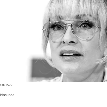
оров/ТАСС
 Иванова