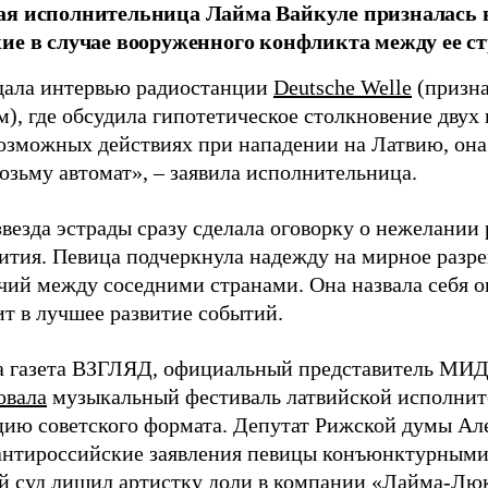
я исполнительница Лайма Вайкуле призналась в
ие в случае вооруженного конфликта между ее ст
дала интервью радиостанции
Deutsche Welle
(призна
), где обсудила гипотетическое столкновение двух 
возможных действиях при нападении на Латвию, она
возьму автомат», – заявила исполнительница.
везда эстрады сразу сделала оговорку о нежелании
ития. Певица подчеркнула надежду на мирное раз
чий между соседними странами. Она назвала себя 
ит в лучшее развитие событий.
а газета ВЗГЛЯД, официальный представитель МИД
овала
музыкальный фестиваль латвийской исполнит
цию советского формата. Депутат Рижской думы Ал
нтироссийские заявления певицы конъюнктурными
й суд
лишил
артистку доли в компании «Лайма-Люк