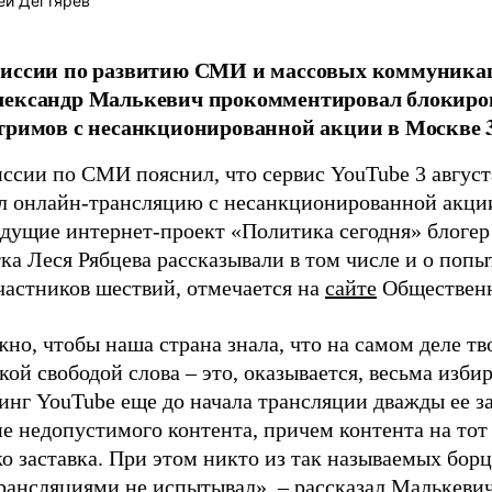
ей Дегтярев
миссии по развитию СМИ и массовых коммуник
лександр Малькевич прокомментировал блокиро
тримов с несанкционированной акции в Москве 3
ссии по СМИ пояснил, что сервис YouTube 3 август
л онлайн-трансляцию с несанкционированной акции
едущие интернет-проект «Политика сегодня» блоге
ка Леся Рябцева рассказывали в том числе и о попы
частников шествий, отмечается на
сайте
Общественн
но, чтобы наша страна знала, что на самом деле тв
ой свободой слова – это, оказывается, весьма изби
инг YouTube еще до начала трансляции дважды ее з
е недопустимого контента, причем контента на тот
ко заставка. При этом никто из так называемых бор
рансляциями не испытывал», – рассказал Малькевич