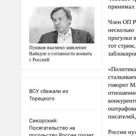
принимал 
Член ОП Р
несколько 
прогулки 
тот стрим
Пушков высмеял заявление
Вайкуле о готовности воевать
заблокиро
с Россией
«Политика
сталкиваем
говорит Ма
ВСУ сбежали из
отношению
Торецкого
конкурентн
оштрафова
писателей,
Сикорский:
Посягательство на
России ну
посольство России грозит