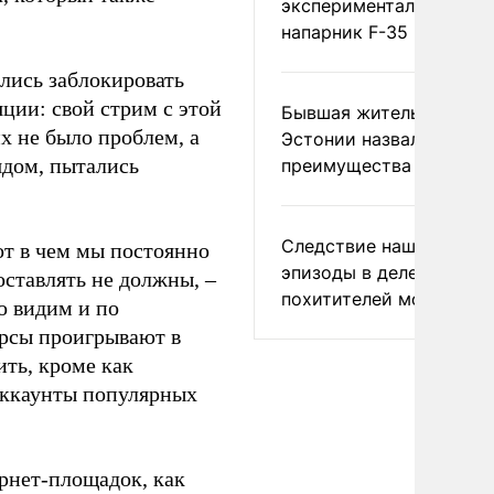
экспериментальный др
напарник F-35
лись заблокировать
ции: свой стрим с этой
Бывшая жительница
х не было проблем, а
Эстонии назвала главн
ядом, пытались
преимущества России
Следствие нашло новы
от в чем мы постоянно
эпизоды в деле
оставлять не должны, –
похитителей москвичек
о видим и по
урсы проигрывают в
ить, кроме как
аккаунты популярных
рнет-площадок, как