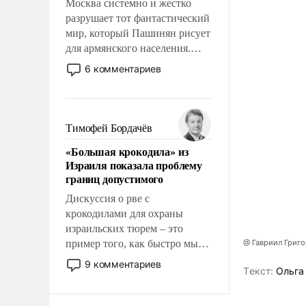
Москва системно и жестко
разрушает тот фантастический
мир, который Пашинян рисует
для армянского населения.
Мир, где этому населению все
6 комментариев
должны просто по
определению, где его
политические прожекты будут
беспрекословно оплачиваться
Тимофей Бордачёв
за счет российских
«Большая крокодила» из
налогоплательщиков и где за
Израиля показала проблему
свои поступки не нужно
границ допустимого
отвечать.
Дискуссия о рве с
крокодилами для охраны
израильских тюрем – это
пример того, как быстро мы
@ Гавриил Григ
двигаемся по пути
9 комментариев
Tекст:
Ольга
революционных изменений.
То, что несколько лет назад
было образом для