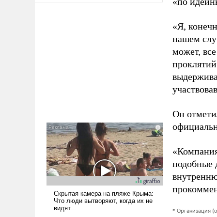
«по идейн
«Я, конечн
нашем слу
может, вс
проклятий
выдержива
участвова
Он отмети
официальн
«Компания
подобные 
внутренню
прокоммен
* Организация (