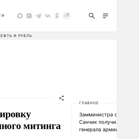
ТИ
НЕФТЬ И РУБЛЬ
ГЛАВНОЕ
кировку
Замминистра обороны
нного митинга
Санчик получил звание
генерала армии