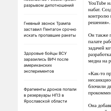
YouTube и
разрывом дипотношений
набат. Со
контролю 
решения».
Гневный звонок Трампа
заставил Пентагон срочно
Он также 
искать пропавшие ракеты
палате ра
задачей к
Здоровые бойцы ВСУ
разработк
заразились ВИЧ после
медиа на 
американских
экспериментов
«Как-то п
несанкцио
блочили д
Фрагменты дронов попали
прокоммен
в резервуары НПЗ в
Ярославской области
Она добав