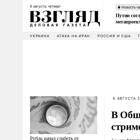
6 августа, четверг
Новость ч
Путин сог
мегапроек
УКРАИНА
АТАКА НА ИРАН
РОССИЯ И США
6 АВГУСТА 2
В Общ
стрим
Рубль начал слабеть от