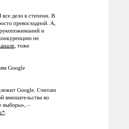
 все дело в степени. В
осто превосходной. А,
х рукопожиманий и
конкуренцию не
канале
, тоже
лям Google
длежит Google. Считаю
й вмешательства во
е выборы», –
k*
.