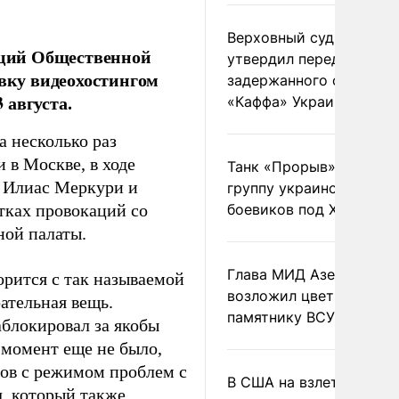
Верховный суд Швеции
аций Общественной
утвердил передачу
вку видеохостингом
задержанного сухогруз
 августа.
«Каффа» Украине
а несколько раз
 в Москве, в ходе
Танк «Прорыв» уничто
р Илиас Меркури и
группу украинских
тках провокаций со
боевиков под Харьково
ой палаты.
Глава МИД Азербайджа
орится с так называемой
возложил цветы к
рательная вещь.
памятнику ВСУ
аблокировал за якобы
 момент еще не было,
цов с режимом проблем с
В США на взлете разби
, который также