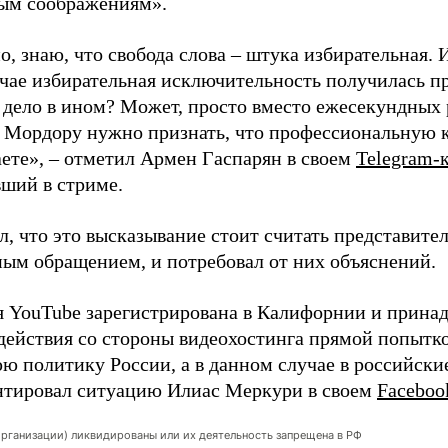
ым соображениям».
о, знаю, что свобода слова – штука избирательная. И
чае избирательная исключительность получилась пр
е дело в ином? Может, просто вместо ежесекундны
 Мордору нужно признать, что профессиональную 
ете», – отметил Армен Гаспарян в своем
Telegram-
вший в стриме.
л, что это высказывание стоит считать представите
ым обращением, и потребовал от них объяснений.
 YouTube зарегистрирована в Калифорнии и прина
действия со стороны видеохостинга прямой попытко
ю политику России, а в данном случае в российски
тировал ситуацию Илиас Меркури в своем
Faceboo
организации) ликвидированы или их деятельность запрещена в РФ