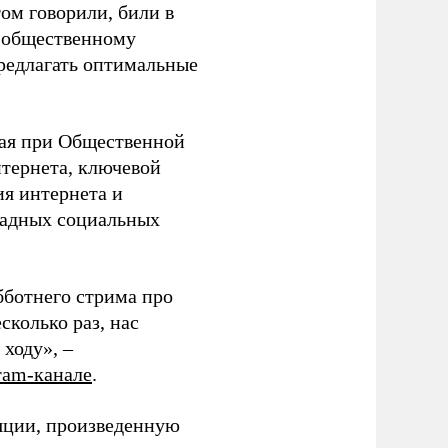
ом говорили, били в
о общественному
предлагать оптимальные
ная при Общественной
нтернета, ключевой
ия интернета и
падных социальных
бботнего стрима про
колько раз, нас
ходу», –
ram-канале
.
яции, произведенную