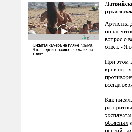
Латвийска
псевдонаучной фантастики,
руки оруж
стало всерьез обсуждаемой
идеей.
Артистка 
иноагентом
вопрос о 
ответ. «Я 
При этом з
кровопрол
противоре
всегда вер
Как писал
раскритик
эксплуата
объяснил
а
российски