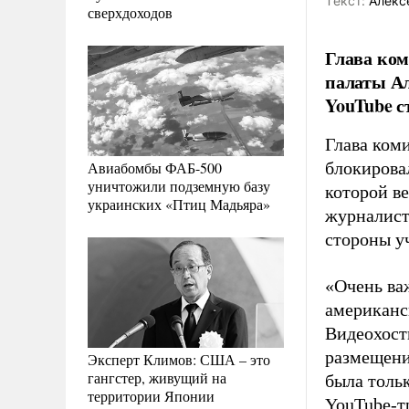
Tекст:
Алекс
сверхдоходов
Глава ко
палаты А
YouTube с
Глава коми
Авиабомбы ФАБ-500
блокирова
уничтожили подземную базу
которой в
украинских «Птиц Мадьяра»
журналист
стороны у
«Очень важ
американск
Видеохост
размещени
Эксперт Климов: США – это
гангстер, живущий на
была толь
территории Японии
YouTube-т