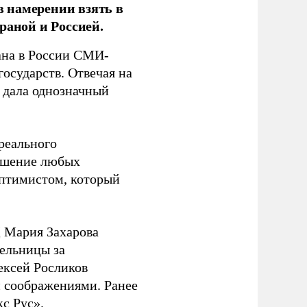
 намерении взять в
раной и Россией.
на в России СМИ-
государств. Отвечая на
 дала однозначный
 реального
решение любых
оптимистом, который
 Мария Захарова
ельницы за
ексей Росликов
 соображениями. Ранее
с Рус».