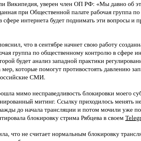
ли Википедия, уверен член ОП РФ: «Мы давно об эт
зданная при Общественной палате рабочая группа п
в сфере интернета будет поднимать эти вопросы и 
пояснил, что в сентябре начнет свою работу создан
бочая группа по общественному контролю в сфере и
оторой будет анализ западной практики регулирован
а мер, которые помогут противостоять давлению за
российские СМИ.
рошла мимо несправедливость блокировки моего су
нированный митинг. Ссылку приходилось менять нес
важды до начала трансляции и потом мочили уже по 
тировала блокировку стрима Рябцева в своем
Teleg
ила, что не считает нормальным блокировку трансл