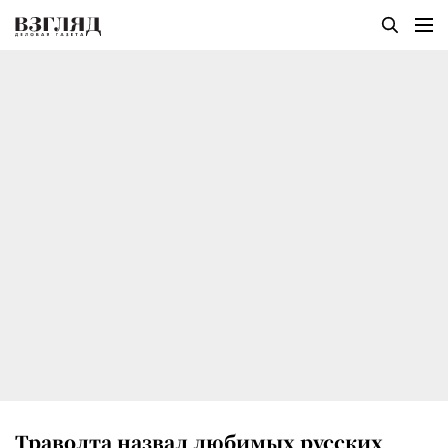
Траволта назвал любимых русских