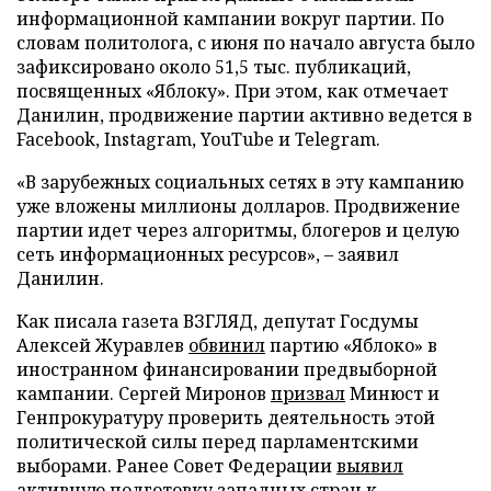
информационной кампании вокруг партии. По
словам политолога, с июня по начало августа было
зафиксировано около 51,5 тыс. публикаций,
посвященных «Яблоку». При этом, как отмечает
Данилин, продвижение партии активно ведется в
Facebook, Instagram, YouTube и Telegram.
«В зарубежных социальных сетях в эту кампанию
уже вложены миллионы долларов. Продвижение
партии идет через алгоритмы, блогеров и целую
сеть информационных ресурсов», – заявил
Данилин.
Как писала газета ВЗГЛЯД, депутат Госдумы
Алексей Журавлев
обвинил
партию «Яблоко» в
иностранном финансировании предвыборной
кампании. Сергей Миронов
призвал
Минюст и
Генпрокуратуру проверить деятельность этой
политической силы перед парламентскими
выборами. Ранее Совет Федерации
выявил
активную подготовку западных стран к