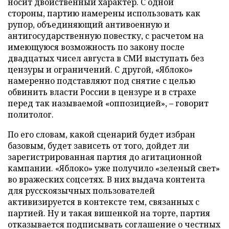
носит двойственный характер. С одной
стороны, партию намерены использовать как
рупор, объединяющий антивоенную и
антигосударственную повестку, с расчетом на
имеющуюся возможность по закону после
двадцатых чисел августа в СМИ выступать без
цензуры и ограничений. С другой, «Яблоко»
намеренно подставляют под снятие с целью
обвинить власти России в цензуре и в страхе
перед так называемой «оппозицией», – говорит
политолог.
По его словам, какой сценарий будет избран
базовым, будет зависеть от того, дойдет ли
зарегистрированная партия до агитационной
кампании. «Яблоко» уже получило «зеленый свет»
во вражеских соцсетях. В них выдача контента
для русскоязычных пользователей
активизируется в контексте тем, связанных с
партией. Ну и такая вишенкой на торте, партия
отказывается подписывать соглашение о честных