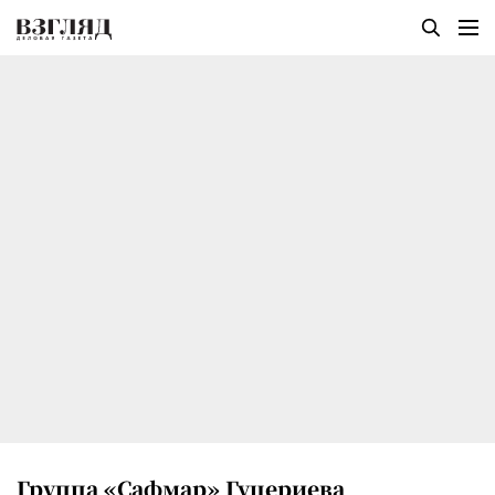
Группа «Сафмар» Гуцериева