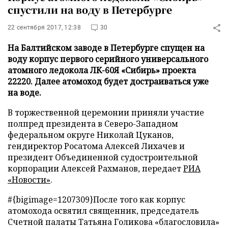
спустили на воду в Петербурге
22 сентября 2017, 12:38
30
На Балтийском заводе в Петербурге спущен на
воду корпус первого серийного универсального
атомного ледокола ЛК-60Я «Сибирь» проекта
22220. Далее атомоход будет достраиваться уже
на воде.
В торжественной церемонии приняли участие
полпред президента в Северо-Западном
федеральном округе Николай Цуканов,
гендиректор Росатома Алексей Лихачев и
президент Объединенной судостроительной
корпорации Алексей Рахманов, передает
РИА
«Новости»
.
#{bigimage=1207309}После того как корпус
атомохода освятил священник, председатель
Счетной палаты Татьяна Голикова «благословила»