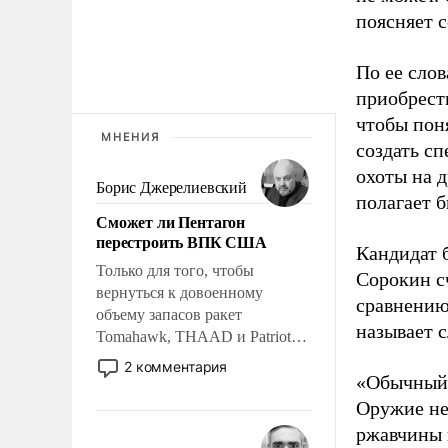
поясняет 
По ее сло
приобрести
чтобы пон
МНЕНИЯ
создать с
охоты на д
Борис Джерелиевский
полагает 
Сможет ли Пентагон
перестроить ВПК США
Кандидат 
Только для того, чтобы
Сорокин с
вернуться к довоенному
сравнению
объему запасов ракет
называет 
Tomahawk, THAAD и Patriot
США потребуется более трех
2 комментария
«Обычный 
лет. Даже небольшая война с
Ираном опустошила
Оружие не 
американские арсеналы.
ржавчины 
Сложившаяся ситуация