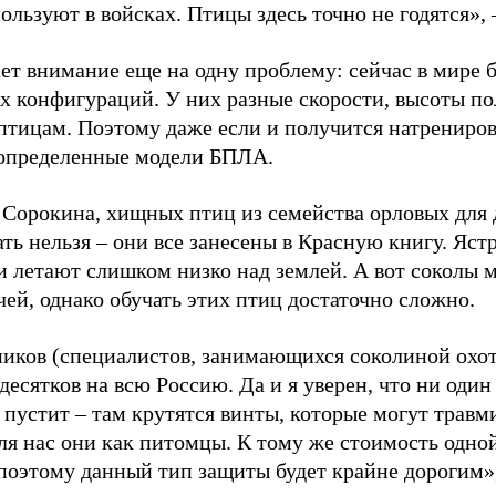
ользуют в войсках. Птицы здесь точно не годятся», 
ет внимание еще на одну проблему: сейчас в мире 
х конфигураций. У них разные скорости, высоты пол
птицам. Поэтому даже если и получится натрениров
 определенные модели БПЛА.
 Сорокина, хищных птиц из семейства орловых для
ть нельзя – они все занесены в Красную книгу. Яст
и летают слишком низко над землей. А вот соколы м
чей, однако обучать этих птиц достаточно сложно.
иков (специалистов, занимающихся соколиной охото
десятков на всю Россию. Да и я уверен, что ни оди
 пустит – там крутятся винты, которые могут травм
для нас они как питомцы. К тому же стоимость одно
 поэтому данный тип защиты будет крайне дорогим»