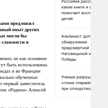
Россияне рассказали,
какие книги и фильмы
помогают воспитывать
детей
нами предложил
ешный опыт других
рые могли бы
Альпинист допустил
е сложности в
обнаружение
предсмертной записки
Наговицыной на пике
венно, не как основное
Победы
гут быть использованы.
андах и во Франции
Ученые разрушили миф
циально обученных
«гонке сперматозоидов
ит первый заместитель
при оплодотворении
ртии «Родина» Алексей