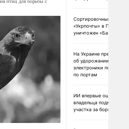
я птиц для борьбы с
Сортировочный пункт
«Укрпочты» в Павлогра
уничтожен «Бандероль
На Украине предупреди
об удорожании китайс
электроники после уда
по портам
ИИ впервые оштрафова
владельца подмосковн
участка за борщевик