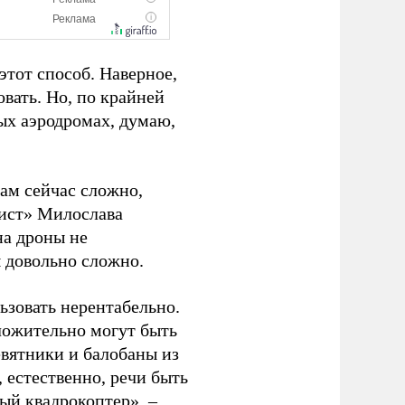
этот способ. Наверное,
овать. Но, по крайней
ных аэродромах, думаю,
ам сейчас сложно,
нист» Милослава
на дроны не
ы довольно сложно.
ьзовать нерентабельно.
ложительно могут быть
вятники и балобаны из
, естественно, речи быть
ый квадрокоптер», –