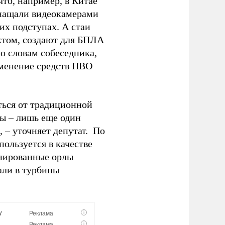
что, например, в Китае
снащали видеокамерами
их подступах. А стаи
ктом, создают для БПЛА
по словам собеседника,
именение средств ПВО
аться от традиционной
ы – лишь еще один
 – уточняет депутат. По
пользуется в качестве
енированные орлы
али в турбины