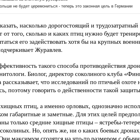
азать, насколько дорогостоящий и трудозатратный 
т от того, сколько и каких птиц нужно будет тренир
таться его задействовать хотя бы на крупных воен
подчеркивает Журавлев.
ффективность такого способа противодействия дрон
рнитологи. Биолог, директор соколиного клуба «Фи
 рассказывает, что исследований по птичьей охоте 
сь, поэтому говорить о действенности такой защит
хищных птиц, а именно орловых, однозначно испол
ом габаритные и заметные. Для этих целей предпо
аны только средние хищные птицы – ястребы-тетере
соколиных. Но, опять же, ни о каких боевых дронах
 Они максимум сгодятся на что-то размером с обычн