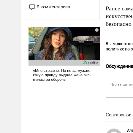
двигаемся по пути
9 комментариев
Ранее сам
революционных изменений.
искусстве
То, что несколько лет назад
безопасно 
было образом для
псевдонаучной фантастики,
стало всерьез обсуждаемой
идеей.
Вы можете к
политике по 
Обсуждение
Сортировка:
Але