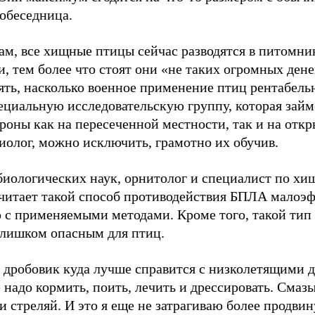
собеседница.
вам, все хищные птицы сейчас разводятся в питомни
, тем более что стоят они «не таких огромных денег
ять, насколько военное применение птиц рентабель
пециальную исследовательскую группу, которая займ
роны как на пересеченной местности, так и на откр
биолог, можно исключить, грамотно их обучив.
биологических наук, орнитолог и специалист по х
читает такой способ противодействия БПЛА малоэ
 с применяемыми методами. Кроме того, такой тип
слишком опасным для птиц.
дробовик куда лучше справится с низколетящими 
надо кормить, поить, лечить и дрессировать. Смазы
и стреляй. И это я еще не затрагиваю более продви