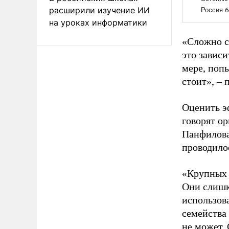
расширили изучение ИИ
на уроках информатики
«Сложно ск
это зависи
мере, попы
стоит», – 
Оценить э
говорят о
Панфилова
проводило
«Крупных 
Они слишк
использов
семейства 
не может.