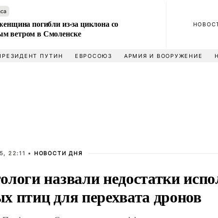
аса
женщина погибли из-за циклона со
НОВОС
м ветром в Смоленске
ПРЕЗИДЕНТ ПУТИН
ЕВРОСОЮЗ
АРМИЯ И ВООРУЖЕНИЕ
, 22:11 •
НОВОСТИ ДНЯ
ологи назвали недостатки испо
х птиц для перехвата дронов