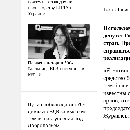
подземных заводах по
производству БПЛА на
Tекст:
Татьян
Украине
Использо
депутат Г
стран. Пр
справитьс
реализац
Первая в истории 500-
балльница ЕГЭ поступила в
«Я считаю,
МФТИ
средство б
Тем более
известны 
орлов, ко
Путин поблагодарил 76-ю
председат
дивизию ВДВ за высокие
Журавлев.
темпы наступления под
Добропольем