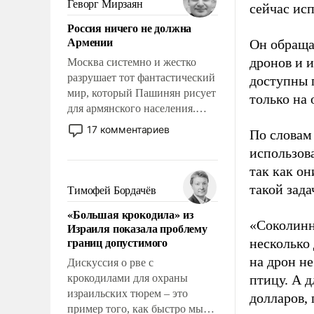
Геворг Мирзаян
сейчас исп
означает многолетний период
Россия ничего не должна
уязвимости США, например,
Армении
Он обраща
перед Китаем.
дронов и и
Москва системно и жестко
разрушает тот фантастический
доступны 
мир, который Пашинян рисует
только на
для армянского населения.
Мир, где политические
17 комментариев
По словам
прожекты будут безусловно
использова
оплачиваться за счет
так как он
российских
налогоплательщиков и где
такой зада
Тимофей Бордачёв
Еревану за свои поступки не
«Большая крокодила» из
нужно отвечать.
«Соколинн
Израиля показала проблему
границ допустимого
несколько 
на дрон не
Дискуссия о рве с
крокодилами для охраны
птицу. А 
израильских тюрем – это
долларов,
пример того, как быстро мы