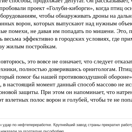
гие способы, продолжает депутат. Он рассказывает, 
пробовали проект «Голуби-киборги», когда птиц о
оборудованиям, чтобы обнаруживать дроны на дальн
анных ворон, которых выпускают над нужным объе
ые помехи, не давая им попадать по мишени. Это, 
ь весьма эффективно в городских условиях, где пр
озу жилым постройкам.
овторюсь, это вовсе не означает, что следует отказ
ехники, полностью доверившись орнитологам. Птиц
оторый помог бы нашей противовоздушной обороне»,
, в настоящий момент данный способ массово не ис
оновой защиты. При этом он напоминает, что натр
т взлетных полос ворон и голубей, чтобы те не поп
.