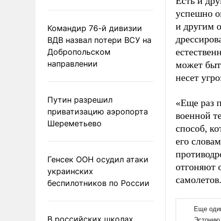
Есть и дру
успешно о
и другим 
Командир 76-й дивизии
дрессиров
ВДВ назвал потери ВСУ на
естественн
Добропольском
направлении
может быт
несет угр
Путин разрешил
«Еще раз п
приватизацию аэропорта
военной т
Шереметьево
способ, к
его словам
противодр
Генсек ООН осудил атаки
отгоняют о
украинских
самолетов
беспилотников по России
В российских школах