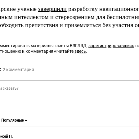
арские ученые
завершили
разработку навигационног
нным интеллектом и стереозрением для беспилотни
обходить препятствия и приземляться без участия о
омментировать материалы газеты ВЗГЛЯД,
зарегистрировавшись
на
отношению к комментариям читайте
здесь
.
:
2
комментария
ксей П.