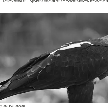
 Панфилова и Сорокин оценили эффективность применени
руков/РИА Новости