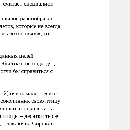
– считает специалист.
большое разнообразие
етов, которые не всегда
ать «охотников», то
 данных целей
ребы тоже не подходят,
огли бы справиться с
й) очень мало – всего
н соколинник свою птицу
ировать и покалечить
й птицы – десятки тысяч
, – заключил Сорокин.