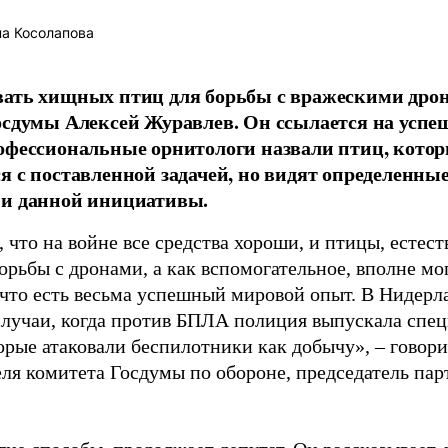
а Косолапова
вать хищных птиц для борьбы с вражескими дро
осдумы Алексей Журавлев. Он ссылается на усп
офессиональные орнитологи назвали птиц, кото
я с поставленной задачей, но видят определенны
ии данной инициативы.
 что на войне все средства хороши, и птицы, естест
орьбы с дронами, а как вспомогательное, вполне мо
 что есть весьма успешный мировой опыт. В Нидерл
случаи, когда против БПЛА полиция выпускала спе
торые атаковали беспилотники как добычу», – говор
еля комитета Госдумы по обороне, председатель па