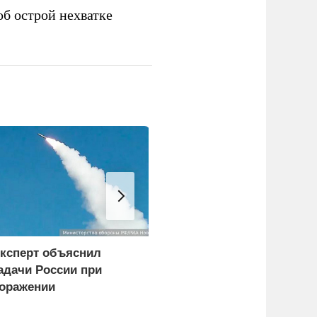
б острой нехватке
ксперт объяснил
WP: Трамп отчитал
адачи России при
Хегсета за нехватку
оражении
ракет
огистических центров в