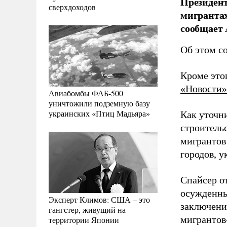
Президент
сверхдоходов
мигрантах
сообщает 
Об этом с
Кроме это
«Новости»
Авиабомбы ФАБ-500
уничтожили подземную базу
украинских «Птиц Мадьяра»
Как уточн
строитель
мигрантов
городов, 
Спайсер о
осужденны
Эксперт Климов: США – это
заключения
гангстер, живущий на
мигрантов
территории Японии