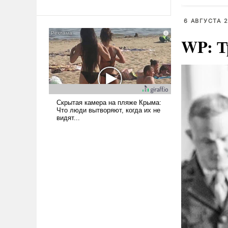
революционных изменений.
програм
То, что несколько лет назад
6 АВГУСТА 2
было образом для
псевдонаучной фантастики,
WP: Т
стало всерьез обсуждаемой
идеей.