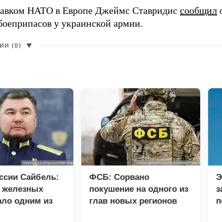
авком НАТО в Европе Джеймс Ставридис
сообщил
о
боеприпасов у украинской армии.
И (0)
▼
ссии Сайбель:
ФСБ: Сорвано
Э
е железных
покушение на одного из
з
ало одним из
глав новых регионов
п
етов Народной
л