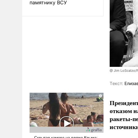
памятнику ВСУ
@ Jim LoScalzo/
Tекст:
Елиза
Президент
отказом н
ракеты-пе
источники