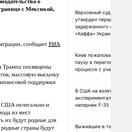
нодательства о
 границе с Мексикой,
Верховный суд Швеции
утвердил передачу
задержанного сухогруз
«Каффа» Украине
миграции, сообщает
РИА
Киев пожаловался на
паузу в переговорном
зы Трампа посвящены
процессе с участием 
нтов, массовую высылку
финансовой поддержки
В США на взлете разби
экспериментальный др
в США нелегально и
напарник F-35
хода из мест
ть их будут родные для
Выжившие в тайге пил
 родные страны будут