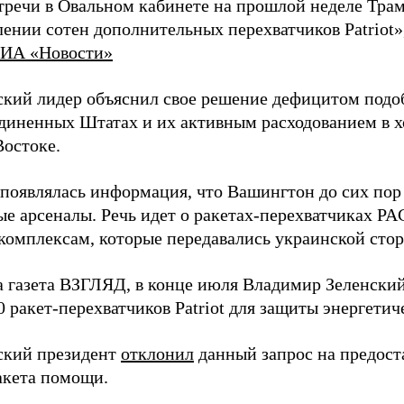
стречи в Овальном кабинете на прошлой неделе Трам
ении сотен дополнительных перехватчиков Patriot»
ИА «Новости»
кий лидер объяснил свое решение дефицитом подо
диненных Штатах и их активным расходованием в х
остоке.
 появлялась информация, что Вашингтон до сих пор
ые арсеналы. Речь идет о ракетах-перехватчиках P
комплексам, которые передавались украинской сторо
а газета ВЗГЛЯД, в конце июля Владимир Зеленски
0 ракет-перехватчиков Patriot для защиты энергети
ский президент
отклонил
данный запрос на предост
акета помощи.