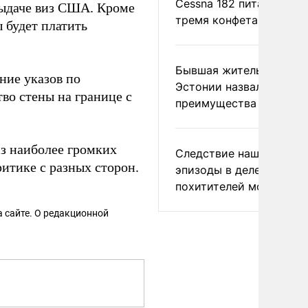
Cessna 182 питались
выдаче виз США. Кроме
тремя конфетами
ы будет платить
Бывшая жительница
ние указов по
Эстонии назвала главн
тво стены на границе с
преимущества России
из наиболее громких
Следствие нашло новы
итике с разных сторон.
эпизоды в деле
похитителей москвичек
 сайте. О редакционной