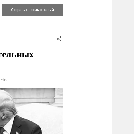
ительных
riot