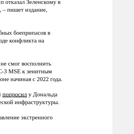
п отказал Зеленскому в
, – пишет издание,
бных боеприпасов в
оде конфликта на
 не смог восполнить
AC-3 MSE к зенитным
не начиная с 2022 года.
й
попросил
у Дональда
ческой инфраструктуры.
авление экстренного