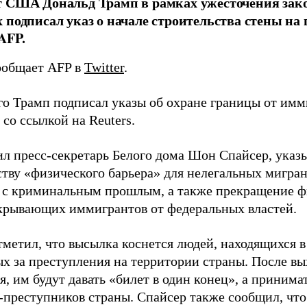
 США Дональд Трамп в рамках ужесточения зако
 подписал указ о начале строительства стены на
AFP.
ообщает AFP в
Twitter
.
го Трамп подписал указы об охране границы от им
со ссылкой на Reuters.
ил пресс-секретарь Белого дома Шон Спайсер, ука
ству «физического барьера» для нелегальных мигра
 с криминальным прошлым, а также прекращение 
укрывающих иммигрантов от федеральных властей.
тметил, что высылка коснется людей, находящихся 
х за преступления на территории страны. После вы
, им будут давать «билет в один конец», а принима
-преступников страны. Спайсер также сообщил, что