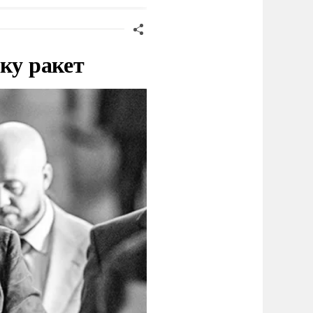
иеве
ку ракет