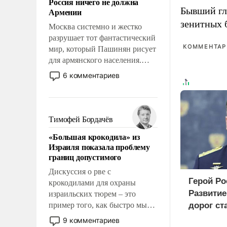
Россия ничего не должна
уязвимости США, например,
Бывший гл
Армении
перед Китаем.
зенитных 
Москва системно и жестко
разрушает тот фантастический
КОММЕНТАРИ
мир, который Пашинян рисует
для армянского населения.
Мир, где этому населению все
6 комментариев
должны просто по
определению, где его
политические прожекты будут
беспрекословно оплачиваться
Тимофей Бордачёв
за счет российских
«Большая крокодила» из
налогоплательщиков и где за
Израиля показала проблему
свои поступки не нужно
границ допустимого
отвечать.
Дискуссия о рве с
Герой Ро
крокодилами для охраны
Развити
израильских тюрем – это
пример того, как быстро мы
дорог ст
двигаемся по пути
приорит
9 комментариев