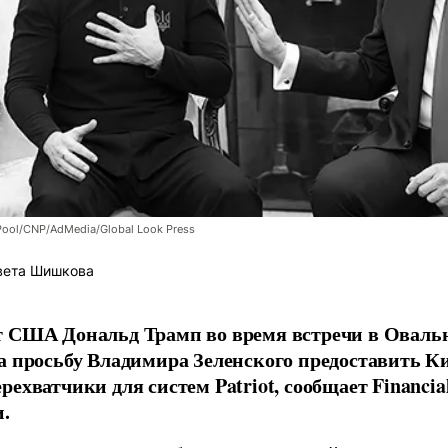
Pool/CNP/AdMedia/Global Look Press
вета Шишкова
 США Дональд Трамп во время встречи в Овальн
а просьбу Владимира Зеленского предоставить К
рехватчики для систем Patriot, сообщает Financia
.