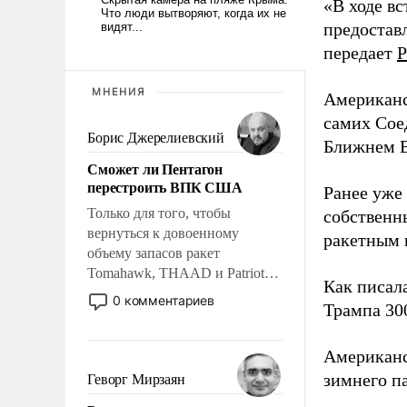
«В ходе в
предоставл
передает
Р
МНЕНИЯ
Американс
самих Сое
Борис Джерелиевский
Ближнем В
Сможет ли Пентагон
перестроить ВПК США
Ранее уже
Только для того, чтобы
собственн
вернуться к довоенному
ракетным 
объему запасов ракет
Tomahawk, THAAD и Patriot
Как писал
США потребуется более трех
0 комментариев
Трампа 30
лет. Даже небольшая война с
Ираном опустошила
американские арсеналы.
Американ
Сложившаяся ситуация
зимнего п
Геворг Мирзаян
означает многолетний период