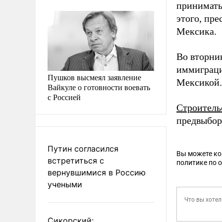
принимать
этого, пре
Мексика.
Во вторни
иммиграции
Пушков высмеял заявление
Мексикой.
Вайкуле о готовности воевать
с Россией
Строитель
предвыбор
Путин согласился
Вы можете к
встретиться с
политике по 
вернувшимися в Россию
учеными
Сикорский: