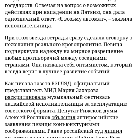
государств. Отвечая на вопрос о возможных
действиях при нападении на Латвию, она дала
однозначный ответ. «Я возьму автомат», – заявила
исполнительница.
При этом звезда эстрады сразу сделала оговорку о
нежелании реального кровопролития. Певица
подчеркнула надежду на мирное разрешение
любых противоречий между соседними
странами. Она назвала себя оптимистом, который
всегда верит в лучшее развитие событий.
Как писала газета ВЗГЛЯД, официальный
представитель МИД Мария Захарова
раскритиковала
музыкальный фестиваль
латвийской исполнительницы за эксплуатацию
советского формата. Депутат Рижской думы
Алексей Росликов
объяснил
антироссийские
заявления певицы конъюнктурными
соображениями. Ранее российский суд
лишил
артистку доли в компании «Лайма-Люкс Рус».