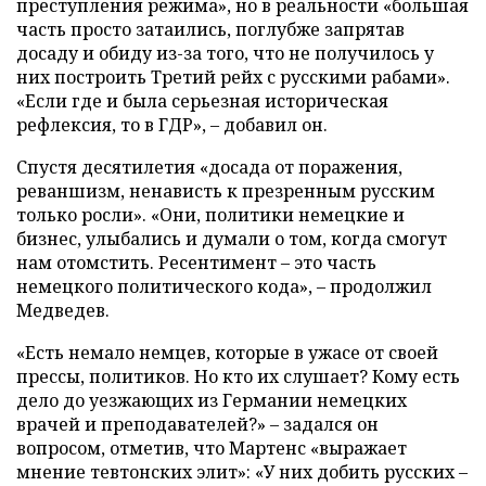
преступления режима», но в реальности «большая
часть просто затаились, поглубже запрятав
досаду и обиду из-за того, что не получилось у
них построить Третий рейх с русскими рабами».
«Если где и была серьезная историческая
рефлексия, то в ГДР», – добавил он.
Спустя десятилетия «досада от поражения,
реваншизм, ненависть к презренным русским
только росли». «Они, политики немецкие и
бизнес, улыбались и думали о том, когда смогут
нам отомстить. Ресентимент – это часть
немецкого политического кода», – продолжил
Медведев.
«Есть немало немцев, которые в ужасе от своей
прессы, политиков. Но кто их слушает? Кому есть
дело до уезжающих из Германии немецких
врачей и преподавателей?» – задался он
вопросом, отметив, что Мартенс «выражает
мнение тевтонских элит»: «У них добить русских –