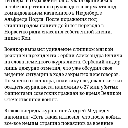
Гитлера. В годы войны он служил офицером в
штабе оперативного руководства вермахта под
командованием казненного в Нюрнберге
Альфреда Йодля. После поражения под
Сталинградом нацист добился перевода в
Норвегию ради спасения собственной жизни,
пишет Коц.
Военкор выразил удивление слишком мягкой
реакцией президента Сербии Александра Вучича
на слова немецкого журналиста. Сербский лидер
лишь дежурно отметил, что уже обсудил свое
видение ситуации в ходе закрытых переговоров.
По мнению военкора, политику следовало жестко
осадить журналиста, напомнив о 27 млн убитых
фашистами советских граждан во время Великой
Отечественной войны.
В свою очередь журналист Андрей Медведев
напомнил
: «Есть такая иллюзия, что после войны
все-все немцы страшно покаялись за военные