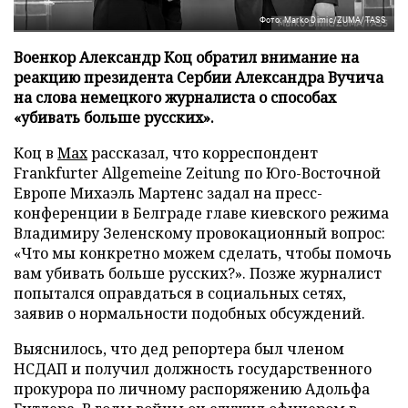
Фото: Marko Dimic/ZUMA/TASS
Военкор Александр Коц обратил внимание на
реакцию президента Сербии Александра Вучича
на слова немецкого журналиста о способах
«убивать больше русских».
Коц в
Мах
рассказал, что корреспондент
Frankfurter Allgemeine Zeitung по Юго-Восточной
Европе Михаэль Мартенс задал на пресс-
конференции в Белграде главе киевского режима
Владимиру Зеленскому провокационный вопрос:
«Что мы конкретно можем сделать, чтобы помочь
вам убивать больше русских?». Позже журналист
попытался оправдаться в социальных сетях,
заявив о нормальности подобных обсуждений.
Выяснилось, что дед репортера был членом
НСДАП и получил должность государственного
прокурора по личному распоряжению Адольфа