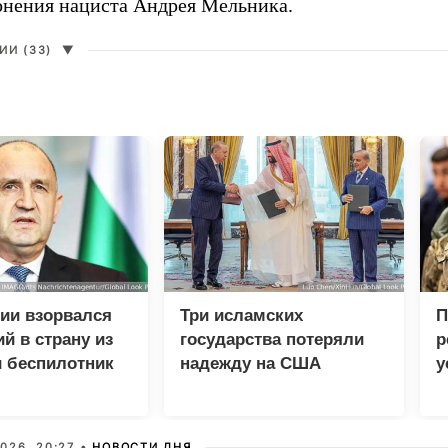
онения нациста Андрея Мельника.
И (33)
▼
ии взорвался
Три исламских
П
й в страну из
государства потеряли
р
 беспилотник
надежду на США
у
у
026, 20:27 •
НОВОСТИ ДНЯ