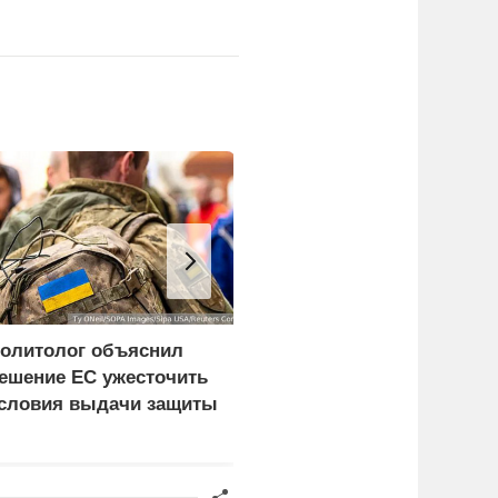
олитолог объяснил
Упавшим БПЛА в
ешение ЕС ужесточить
Болгарии оказался
словия выдачи защиты
украинский дрон-
краинцам
приманка «Майя»