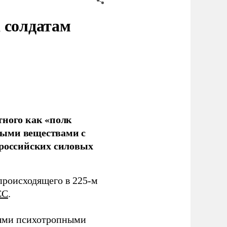
 солдатам
тного как «полк
ными веществами с
 российских силовых
происходящего в 225-м
СС
.
ными психотропными