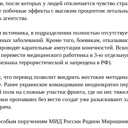
, после которых у людей отключается чувство стра
т побочные эффекты с высоким процентом летальных
 агентства.
 источника, в подразделении полностью отсутствуе
ных заболеваний. Кроме того, боевикам, отказываю
проводят карательные ампутации конечностей. Вск
 перевести медицинского работника в 3-ю отдельн
ризнана террористической и запрещена в РФ).
, что перевод позволит внедрить жестокие методик
е. Ранее украинское командование неоднократно пе
 полк на сложные участки фронта, где он нес тяжел
ики пропавших без вести солдат уже разыскивают х
рача.
 особым поручениям МИД России Родион Мирошни