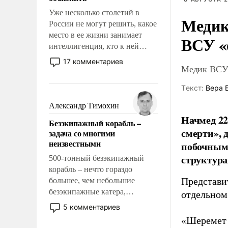
Уже несколько столетий в
Медик
России не могут решить, какое
место в ее жизни занимает
ВСУ «
интеллигенция, кто к ней
принадлежит, а кого из нее
17 комментариев
Медик ВСУ 
исключили с правом
восстановления и без оного. И
Tекст:
Вера 
чем она отличается от просто
образованных людей. Иногда
Александр Тимохин
казалось, что эти вопросы
Начмед 22
Безэкипажный корабль –
решены раз и навсегда, но –
смерти»,
задача со многими
нет, не решены.
неизвестными
побочным 
структура
500-тонный безэкипажный
корабль – нечто гораздо
Представи
большее, чем небольшие
безэкипажные катера,
отдельном
применение которых уже
5 комментариев
стало обыденностью. Задача по
«Шеремет 
созданию такого корабля очень