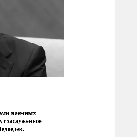
ками наемных
сут заслуженное
едведев.