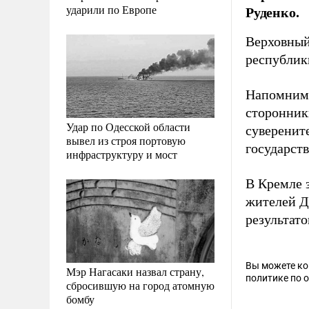
ударили по Европе
Руденко.
Верховный 
республик
Напомним,
сторонник
Удар по Одесской области
суверенит
вывел из строя портовую
государств
инфраструктуру и мост
В Кремле 
жителей До
результат
Вы можете к
Мэр Нагасаки назвал страну,
политике по 
сбросившую на город атомную
бомбу