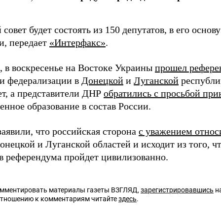
совет будет состоять из 150 депутатов, в его основ
и, передает
«Интерфакс»
.
 в воскресенье на Востоке Украины
прошел рефере
и федерализации в
Донецкой
и
Луганской
республи
ет, а представители ДНР
обратились с просьбой при
енное образование в состав России.
заявили, что российская сторона
с уважением относ
нецкой и Луганской областей и исходит из того, ч
ов референдума пройдет цивилизованно.
омментировать материалы газеты ВЗГЛЯД,
зарегистрировавшись
на
отношению к комментариям читайте
здесь
.