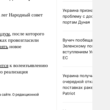
Украина признала
у лег Народный совет
проблему с доступом к
портам Дуная
ндум
, после которого
ках провозгласили
Вучич пообещал
Зеленскому помочь со
нять
новое
вступлением Украины в
ЕС
ится
к волеизъявлению
то реализация
Украина получила
очередной отказ в
поставках ракет для
Patriot
 сайте. О редакционной