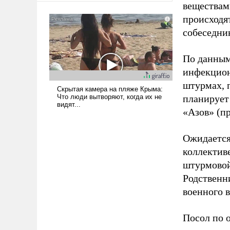
веществами
сложна и амбициозна. Однако
происходя
и ее реализация радикально
поднимет наши боевые
собеседник
возможности.
По данным
инфекцион
штурмах, 
планирует
«Азов» (п
Ожидается
коллектив
штурмовой
Родственн
военного в
Посол по