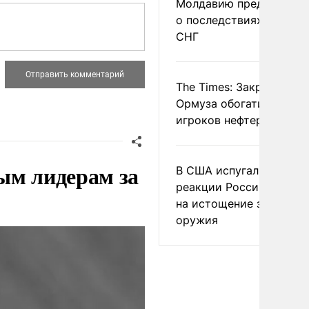
Молдавию предупреди
о последствиях выхода
СНГ
The Times: Закрытие
Ормуза обогатило новы
игроков нефтерынка
ым лидерам за
В США испугались
реакции России и Кита
на истощение запасов
оружия