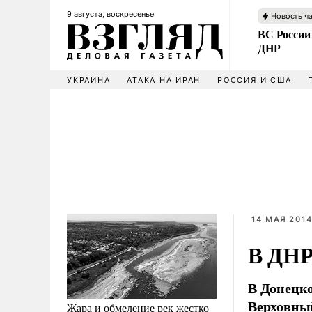
9 августа, воскресенье
Новость ч
ВС России
ДНР
УКРАИНА
АТАКА НА ИРАН
РОССИЯ И США
14 МАЯ 2014
В ДНР
В Донецко
Верховный
Жара и обмеление рек жестко