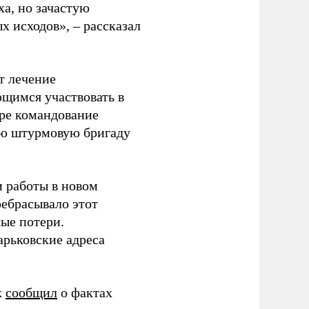
ха, но зачастую
 исходов», – рассказал
т лечение
щимся участвовать в
оре командование
ую штурмовую бригаду
и работы в новом
ребрасывало этот
ые потери.
арьковские адреса
к
сообщил
о фактах