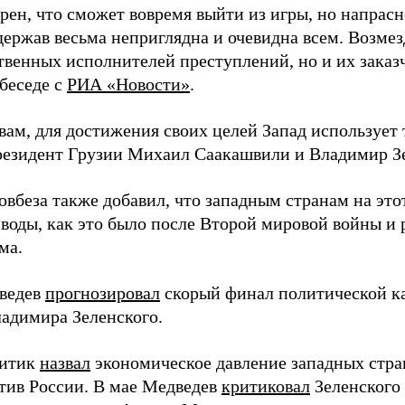
рен, что сможет вовремя выйти из игры, но напрасн
держав весьма неприглядна и очевидна всем. Возмез
твенных исполнителей преступлений, но и их заказ
 беседе с
РИА «Новости»
.
вам, для достижения своих целей Запад использует 
езидент Грузии Михаил Саакашвили и Владимир З
вбеза также добавил, что западным странам на этот
 воды, как это было после Второй мировой войны и
ма.
ведев
прогнозировал
скорый финал политической ка
адимира Зеленского.
литик
назвал
экономическое давление западных стра
тив России. В мае Медведев
критиковал
Зеленского 