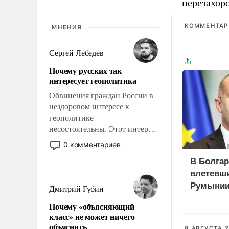
перезахор
КОММЕНТАРИ
МНЕНИЯ
Сергей Лебедев
Почему русских так
интересует геополитика
Обвинения граждан России в
нездоровом интересе к
геополитике –
несостоятельны. Этот интерес
рационален и прагматичен. Он
0 комментариев
обусловлен тысячелетним
В Болгар
опытом выживания в крайне
влетевши
непростых условиях и
фундаментальным знанием,
Румынии
Дмитрий Губин
что мировая политика имеет
Почему «объясняющий
свойство заявляться на порог
класс» не может ничего
нашего дома.
объяснить
8 АВГУСТА 2