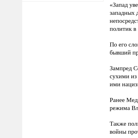
«Запад уве
западных 
непосредс
политик в
По его сло
бывший пр
Зампред Со
сухими из
ими нациз
Ранее Мед
режима Вл
Также по
войны про