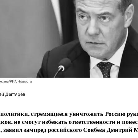
укина/РИА Новости
ей Дегтярёв
 политики, стремящиеся уничтожить Россию ру
ков, не смогут избежать ответственности и поне
, заявил зампред российского Совбеза Дмитрий М