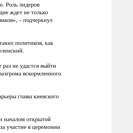
о. Роль лидеров
дие ждет не только
чиков», – подчеркнул
таких политиков, как
еленский.
 раз не удастся выйти
 разгрома вскормленного
рьеры главы киевского
н началом открытой
за участие в церемонии