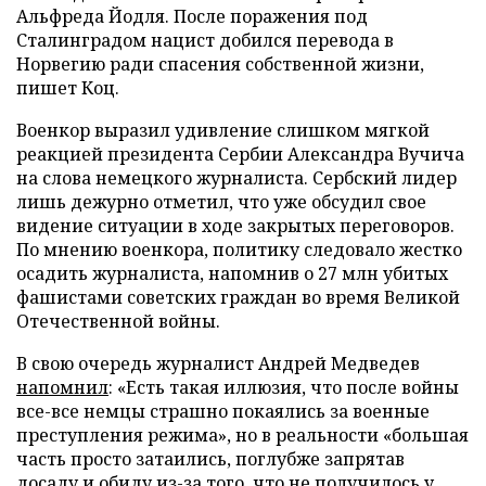
Альфреда Йодля. После поражения под
Сталинградом нацист добился перевода в
Норвегию ради спасения собственной жизни,
пишет Коц.
Военкор выразил удивление слишком мягкой
реакцией президента Сербии Александра Вучича
на слова немецкого журналиста. Сербский лидер
лишь дежурно отметил, что уже обсудил свое
видение ситуации в ходе закрытых переговоров.
По мнению военкора, политику следовало жестко
осадить журналиста, напомнив о 27 млн убитых
фашистами советских граждан во время Великой
Отечественной войны.
В свою очередь журналист Андрей Медведев
напомнил
: «Есть такая иллюзия, что после войны
все-все немцы страшно покаялись за военные
преступления режима», но в реальности «большая
часть просто затаились, поглубже запрятав
досаду и обиду из-за того, что не получилось у