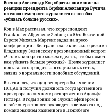
Военкор Александр Коц обратил внимание на
реакцию президента Сербии Александра Вучича
на слова немецкого журналиста о способах
«убивать больше русских».
Коц в
Мах
рассказал, что корреспондент
Frankfurter Allgemeine Zeitung по Юго-Восточной
Европе Михаэль Мартенс задал на пресс-
конференции в Белграде главе киевского режима
Владимиру Зеленскому провокационный вопрос:
«Что мы конкретно можем сделать, чтобы помочь
вам убивать больше русских?». Позже журналист
попытался оправдаться в социальных сетях,
заявив о нормальности подобных обсуждений.
Выяснилось, что дед репортера был членом
НСДАП и получил должность государственного
прокурора по личному распоряжению Адольфа
Гитлера. В годы войны он служил офицером в
штабе оперативного руководства вермахта под
командованием казненного в Нюрнберге