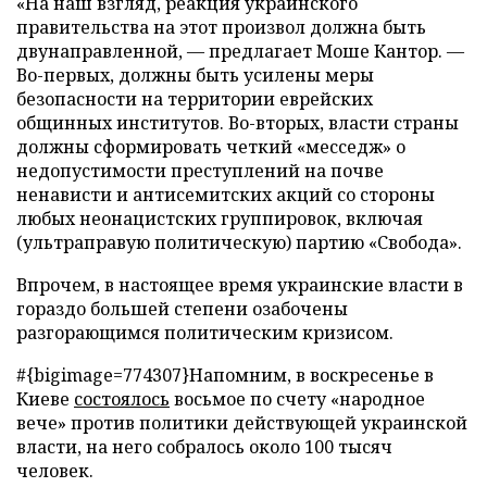
«На наш взгляд, реакция украинского
правительства на этот произвол должна быть
двунаправленной, — предлагает Моше Кантор. —
Во-первых, должны быть усилены меры
безопасности на территории еврейских
общинных институтов. Во-вторых, власти страны
должны сформировать четкий «месседж» о
недопустимости преступлений на почве
ненависти и антисемитских акций со стороны
любых неонацистских группировок, включая
(ультраправую политическую) партию «Свобода».
Впрочем, в настоящее время украинские власти в
гораздо большей степени озабочены
разгорающимся политическим кризисом.
#{bigimage=774307}
Напомним, в воскресенье в
Киеве
состоялось
восьмое по счету «народное
вече» против политики действующей украинской
власти, на него собралось около 100 тысяч
человек.