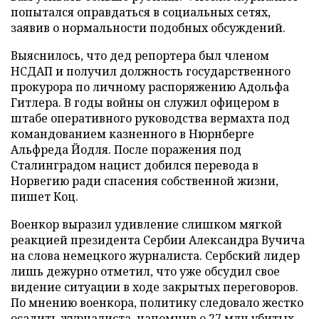
попытался оправдаться в социальных сетях,
заявив о нормальности подобных обсуждений.
Выяснилось, что дед репортера был членом
НСДАП и получил должность государственного
прокурора по личному распоряжению Адольфа
Гитлера. В годы войны он служил офицером в
штабе оперативного руководства вермахта под
командованием казненного в Нюрнберге
Альфреда Йодля. После поражения под
Сталинградом нацист добился перевода в
Норвегию ради спасения собственной жизни,
пишет Коц.
Военкор выразил удивление слишком мягкой
реакцией президента Сербии Александра Вучича
на слова немецкого журналиста. Сербский лидер
лишь дежурно отметил, что уже обсудил свое
видение ситуации в ходе закрытых переговоров.
По мнению военкора, политику следовало жестко
осадить журналиста, напомнив о 27 млн убитых