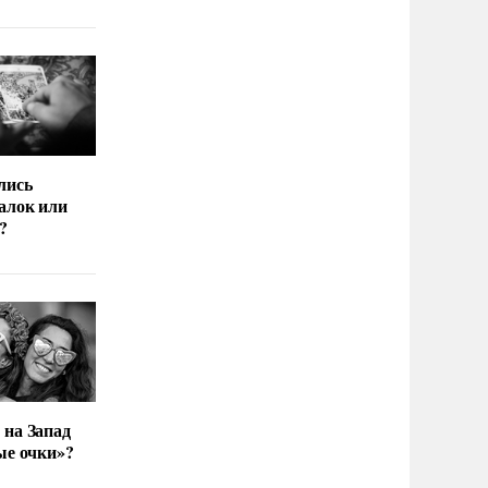
лись
алок или
?
 на Запад
ые очки»?