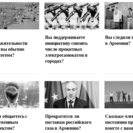
Вы поддерживаете
Вы следили 
лжительности
инициативу снизить
в Армении?
 вы обычно
число прокатных
 летом?
электросамокатов в
городах?
 общаетесь с
Прекратятся ли
Сколько чле
ственным
поставки российского
постоянно п
лектом?
газа в Армению?
вместе с вам