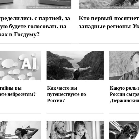
ределились с партией, за
Кто первый посягнет
ую будете голосовать на
западные регионы У
ах в Госдуму?
 тайны вы
Как часто вы
Какую роль 
ете нейросетям?
путешествуете по
России сыгр
России?
Дзержински