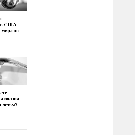
а
 в США
 мира по
ете
ключения
ы летом?