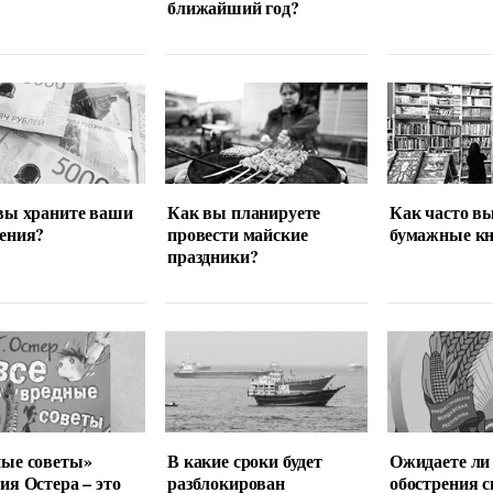
ближайший год?
вы храните ваши
Как вы планируете
Как часто в
ения?
провести майские
бумажные кн
праздники?
ные советы»
В какие сроки будет
Ожидаете ли
ия Остера – это
разблокирован
обострения с