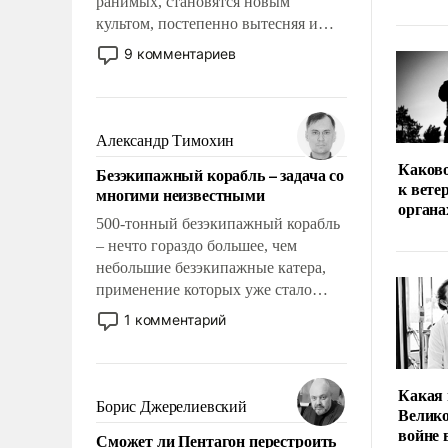
ранимых, становятся новым
культом, постепенно вытесняя и
отменяя традиционное требование к
9 комментариев
человеку – быть мужественным и
твердым под ударами судьбы, брать
на себя ответственность, помогать
слабым, идти вперед и
Александр Тимохин
адаптироваться.
Каков
Безэкипажный корабль – задача со
к вете
многими неизвестными
органа
500-тонный безэкипажный корабль
– нечто гораздо большее, чем
небольшие безэкипажные катера,
применение которых уже стало
обыденностью. Задача по созданию
1 комментарий
такого корабля очень сложна и
амбициозна. Однако и ее
реализация радикально поднимет
Какая 
наши боевые возможности.
Борис Джерелиевский
Велико
войне
Сможет ли Пентагон перестроить