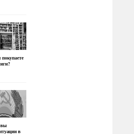
ы покупаете
иги?
 вы
итуации в