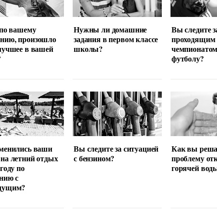
 по вашему
Нужны ли домашние
Вы следите з
нию, произошло
задания в первом классе
проходящим
лучшее в вашей
школы?
чемпионатом
?
футболу?
менились ваши
Вы следите за ситуацией
Как вы реша
на летний отдых
с бензином?
проблему от
 году по
горячей вод
нию с
дущим?