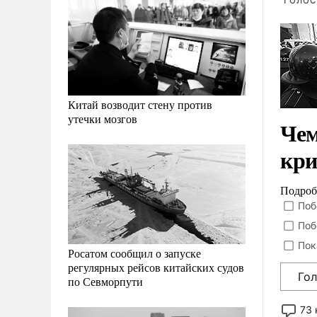
ГОЛОС
Китай возводит стену против
утечки мозгов
Чем
кри
Подроб
Поб
Поб
Пок
Росатом сообщил о запуске
регулярных рейсов китайских судов
Го
по Севморпути
73