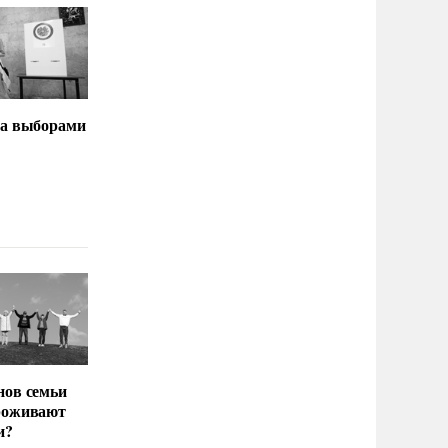
за выборами
нов семьи
роживают
и?