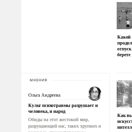
Какой
продо
отпуск
берете
МНЕНИЯ
Ольга Андреева
Культ психотравмы разрушает и
человека, и народ
Как вы
Обиды на этот жестокий мир,
искус
разрушающий нас, таких хрупких и
интел