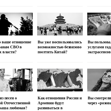
о ваше отношение
Вы уже воспользовались
Вы пользова
ранам СВО в
возможностью безвизово
услугами гад
х власти?
посетить Китай?
экстрасенсов
из песен о
Как отношения России и
Вы смотрели
й Отечественной
Армении будут
через «розов
 ваша любимая?
развиваться в