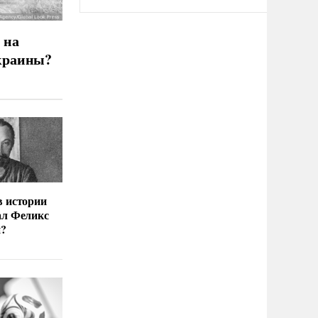
 на
краины?
в истории
ал Феликс
й?