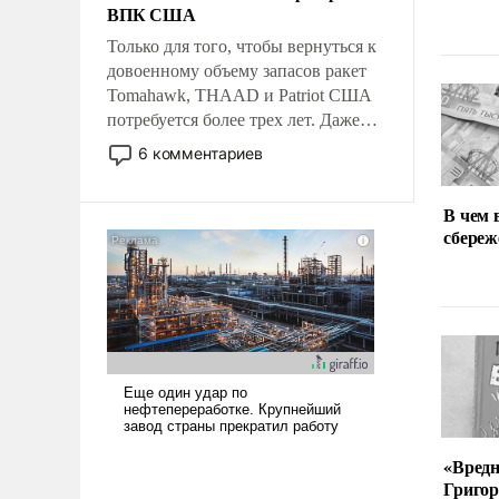
ВПК США
Только для того, чтобы вернуться к
довоенному объему запасов ракет
Tomahawk, THAAD и Patriot США
потребуется более трех лет. Даже
небольшая война с Ираном
6 комментариев
опустошила американские
арсеналы. Сложившаяся ситуация
В чем 
означает многолетний период
сбереж
уязвимости США, например, перед
Китаем.
«Вред
Григор