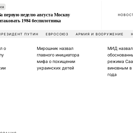
аса
За первую неделю августа Москву
НОВОС
атаковать 1984 беспилотника
ПРЕЗИДЕНТ ПУТИН
ЕВРОСОЮЗ
АРМИЯ И ВООРУЖЕНИЕ
л о
Мирошник назвал
МИД назвал
лу
главного инициатора
обоснованн
мифа о похищении
режима Саа
сии
украинских детей
виновным в
года