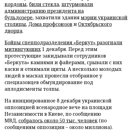
кордоны
,
били стекла
,
штурмовали
администрацию президента на
бульдозере
, захватили здания
мэрии украинской
столицы
,
Дома профсоюзов
и
Октябрьского
дворца
.
Бойцы спецподразделения «Беркут» разогнали
митингующих
1 декабря. Перед этим
протестующие закидывали сотрудников
«Беркута» камнями и файерами, срывали с них
каски и отнимали щиты. А несколько молодых
людей в масках пронесли отобранное у
спецназовцев обмундирование под
аплодисменты толпы.
На инициированное 8 декабря украинской
оппозицией всенародное вече на площади
Независимости в Киеве, по сообщению
МВД,
собралось около 50 тыс. человек
(по
сообщениям оппозиции
–
около миллиона).