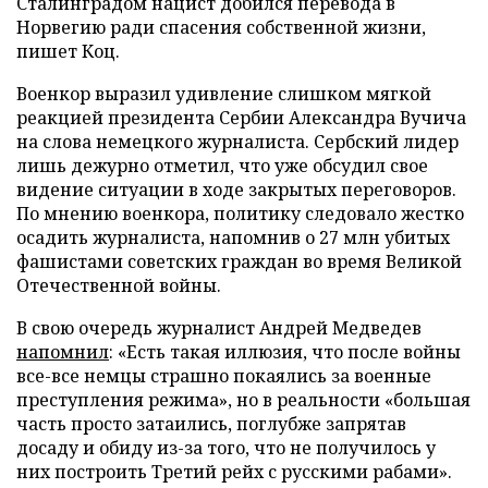
Сталинградом нацист добился перевода в
Норвегию ради спасения собственной жизни,
пишет Коц.
Военкор выразил удивление слишком мягкой
реакцией президента Сербии Александра Вучича
на слова немецкого журналиста. Сербский лидер
лишь дежурно отметил, что уже обсудил свое
видение ситуации в ходе закрытых переговоров.
По мнению военкора, политику следовало жестко
осадить журналиста, напомнив о 27 млн убитых
фашистами советских граждан во время Великой
Отечественной войны.
В свою очередь журналист Андрей Медведев
напомнил
: «Есть такая иллюзия, что после войны
все-все немцы страшно покаялись за военные
преступления режима», но в реальности «большая
часть просто затаились, поглубже запрятав
досаду и обиду из-за того, что не получилось у
них построить Третий рейх с русскими рабами».