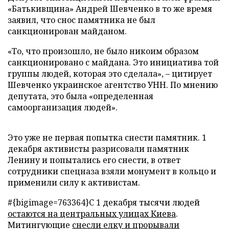
«Батькивщина» Андрей Шевченко в то же время
заявил, что снос памятника не был
санкционирован майданом.
«То, что произошло, не было никоим образом
санкционировано с майдана. Это инициатива той
группы людей, которая это сделала»,
–
цитирует
Шевченко украинское агентство УНН. По мнению
депутата, это была «определенная
самоорганизация людей».
Это уже не первая попытка снести памятник. 1
декабря активисты разрисовали памятник
Ленину и попытались его снести, в ответ
сотрудники спецназа взяли монумент в кольцо и
применили силу к активистам.
#{bigimage=763364}С 1 декабря тысячи людей
остаются на центральных улицах Киева
.
Митингующие
снесли елку и прорывали