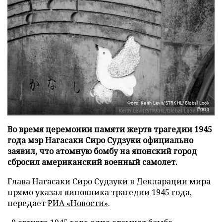
Фото: Keith Levit/STRKHL/Global Look
Press
Во время церемонии памяти жертв трагедии 1945
года мэр Нагасаки Сиро Судзуки официально
заявил, что атомную бомбу на японский город
сбросил американский военный самолет.
Глава Нагасаки Сиро Судзуки в Декларации мира
прямо указал виновника трагедии 1945 года,
передает
РИА «Новости»
.