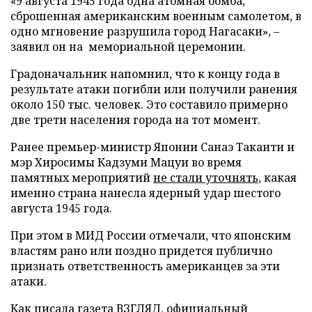
«9 августа 1945 года одна атомная бомба,
сброшенная американским военным самолетом, в
одно мгновение разрушила город Нагасаки», –
заявил он на мемориальной церемонии.
Градоначальник напомнил, что к концу года в
результате атаки погибли или получили ранения
около 150 тыс. человек. Это составило примерно
две трети населения города на тот момент.
Ранее премьер-министр Японии Санаэ Такаити и
мэр Хиросимы Кадзуми Мацуи во время
памятных мероприятий
не стали уточнять
, какая
именно страна нанесла ядерный удар шестого
августа 1945 года.
При этом в МИД России отмечали, что японским
властям рано или поздно придется публично
признать ответственность американцев за эти
атаки.
Как писала газета ВЗГЛЯД, официальный